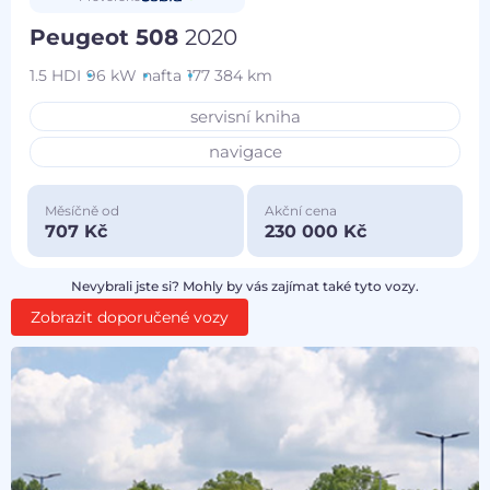
Peugeot 508
2020
1.5 HDI
96 kW
nafta
177 384 km
servisní kniha
navigace
Měsíčně od
Akční cena
707 Kč
230 000 Kč
Nevybrali jste si? Mohly by vás zajímat také tyto vozy.
Zobrazit doporučené vozy