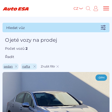
CZ
Hledat vůz
Ojeté vozy na prodej
Počet vozů
2
Řadit
sedan
nafta
Zrušit filtr
-DPH