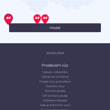
Prodávám vůz
Vykup u zakaznika
Výkup aut za hotové
Prodej vozu protiúčtem
Ocenění vozu
Komisní prodej
VIP komisní prodej
Potřebné doklady
Odkup firemních vozů
Často kladené otázky