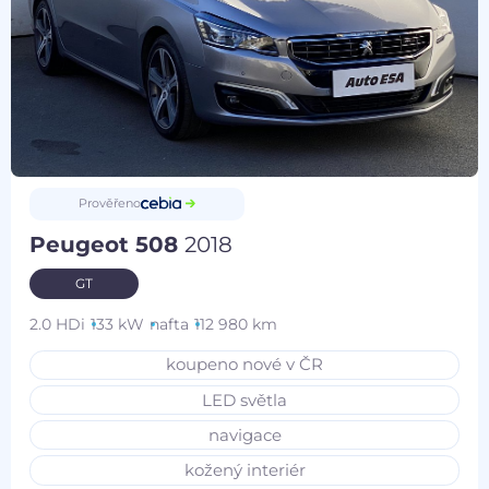
Prověřeno
Peugeot 508
2018
GT
2.0 HDi
133 kW
nafta
112 980 km
koupeno nové v ČR
LED světla
navigace
kožený interiér