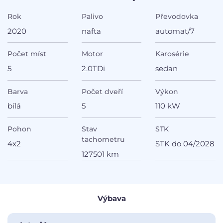
Rok
Palivo
Převodovka
2020
nafta
automat/7
Počet míst
Motor
Karosérie
5
2.0TDi
sedan
Barva
Počet dveří
Výkon
bílá
5
110 kW
Pohon
Stav
STK
tachometru
4x2
STK do 04/2028
127501 km
Výbava