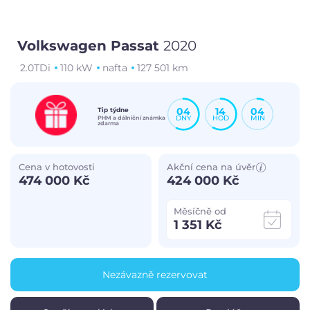
Volkswagen Passat
2020
2.0TDi
110 kW
nafta
127 501 km
04
14
04
Tip týdne
DNY
HOD
MIN
PHM a dálniční známka
zdarma
Cena v hotovosti
Akční cena na úvěr
474 000 Kč
424 000 Kč
Měsíčně od
1 351 Kč
Nezávazně rezervovat