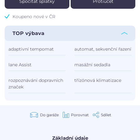
Spočítat splátky
Protiúčet
Koupeno nové v ČR
TOP výbava
adaptivní tempomat
automat, sekvenční řazení
lane Assist
masážní sedadla
rozpoznávání dopravních
třízónová klimatizace
značek
Do garáže
Porovnat
Sdílet
Základní údaje