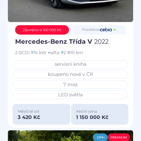
Prověřeno
Zlevněno o 100 000 Kč
Mercedes-Benz Třída V
2022
2.0CDi
174 kW
nafta
72 810 km
servisní kniha
koupeno nové v ČR
7 míst
LED světla
Měsíčně od
Akční cena
3 420 Kč
1 150 000 Kč
-DPH
PREMIUM