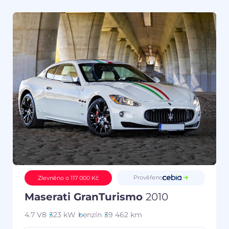
Prověřeno
Zlevněno o 117 000 Kč
Maserati GranTurismo
2010
4.7 V8
323 kW
benzín
39 462 km