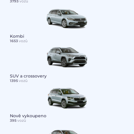
3793
vozů
Kombi
1653
vozů
SUV a crossovery
1395
vozů
Nově vykoupeno
395
vozů