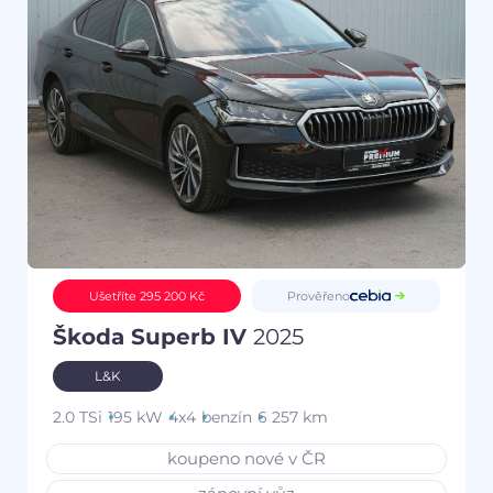
Prověřeno
Ušetříte 295 200 Kč
Škoda Superb IV
2025
L&K
2.0 TSi
195 kW
4x4
benzín
6 257 km
koupeno nové v ČR