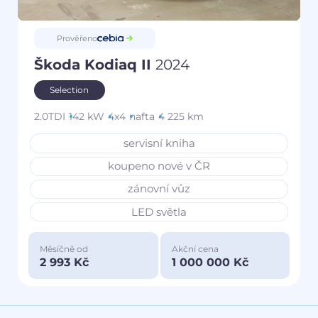
Prověřeno
Škoda Kodiaq II
2024
Selection
2.0TDI
142 kW
4x4
nafta
4 225 km
servisní kniha
koupeno nové v ČR
zánovní vůz
LED světla
Měsíčně od
Akční cena
2 993 Kč
1 000 000 Kč