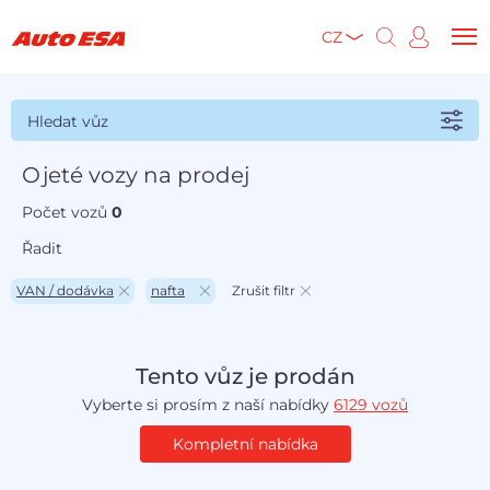
CZ
Hledat vůz
Ojeté vozy na prodej
Počet vozů
0
Řadit
VAN / dodávka
nafta
Zrušit filtr
Tento vůz je prodán
Vyberte si prosím z naší nabídky
6129 vozů
Kompletní nabídka