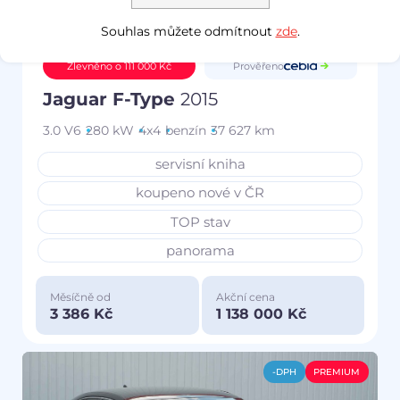
Souhlas můžete odmítnout
zde
.
Prověřeno
Zlevněno o 111 000 Kč
Jaguar F-Type
2015
3.0 V6
280 kW
4x4
benzín
37 627 km
servisní kniha
koupeno nové v ČR
TOP stav
panorama
Měsíčně od
Akční cena
3 386 Kč
1 138 000 Kč
-DPH
PREMIUM