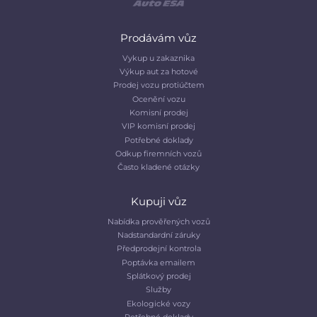
Prodávám vůz
Vykup u zakaznika
Výkup aut za hotové
Prodej vozu protiúčtem
Ocenění vozu
Komisní prodej
VIP komisní prodej
Potřebné doklady
Odkup firemních vozů
Často kladené otázky
Kupuji vůz
Nabídka prověřených vozů
Nadstandardní záruky
Předprodejní kontrola
Poptávka emailem
Splátkový prodej
Služby
Ekologické vozy
Potřebné doklady