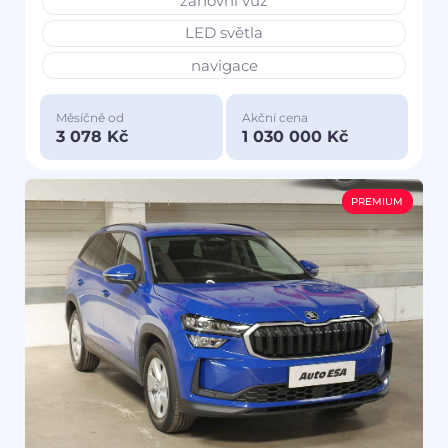
zánovní vůz
LED světla
navigace
Měsíčně od
Akční cena
3 078 Kč
1 030 000 Kč
PREMIUM