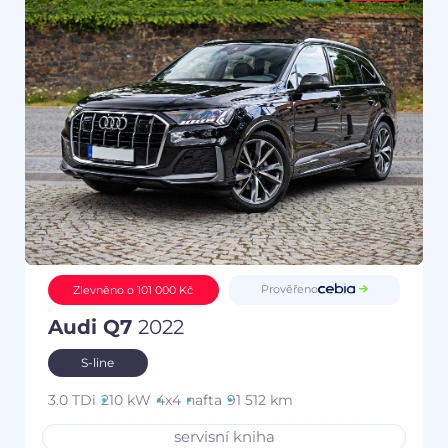
Prověřeno
Zlevněno o 101 000 Kč
Audi Q7
2022
S-line
3.0 TDi
210 kW
4x4
nafta
91 512 km
servisní kniha