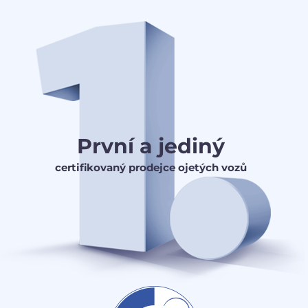
První a jediný
certifikovaný prodejce ojetých vozů