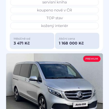
servisní kniha
koupeno nové v ČR
TOP stav
kožený interiér
Měsíčně od
Akční cena
3 471 Kč
1 168 000 Kč
PREMIUM