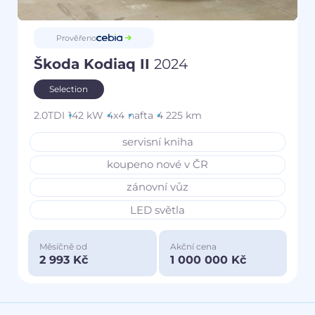
Prověřeno
Škoda Kodiaq II
2024
Selection
2.0TDI
142 kW
4x4
nafta
4 225 km
servisní kniha
koupeno nové v ČR
zánovní vůz
LED světla
Měsíčně od
Akční cena
2 993 Kč
1 000 000 Kč