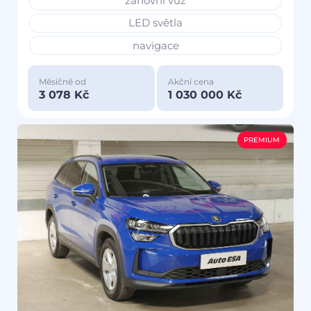
zánovní vůz
LED světla
navigace
Měsíčně od
Akční cena
3 078 Kč
1 030 000 Kč
PREMIUM