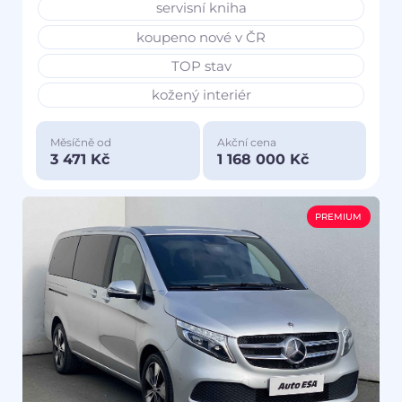
servisní kniha
koupeno nové v ČR
TOP stav
kožený interiér
Měsíčně od
Akční cena
3 471 Kč
1 168 000 Kč
PREMIUM