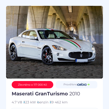
Prověřeno
Zlevněno o 117 000 Kč
Maserati GranTurismo
2010
4.7 V8
323 kW
benzín
39 462 km