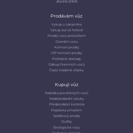
Prodávám vůz
Vykup u zakaznika
Výkup aut za hotové
Prodej vozu protiúčtem
Ocenění vozu
Komisní prodej
VIP komisní prodej
Potřebné doklady
Odkup firemních vozů
Často kladené otázky
Kupuji vůz
Nabídka prověřených vozů
Nadstandardní záruky
Předprodejní kontrola
Poptávka emailem
Splátkový prodej
Služby
Ekologické vozy
Potřebné doklady