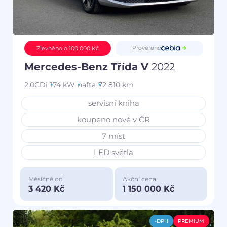
Prověřeno
Zlevněno o 100 000 Kč
Mercedes-Benz Třída V
2022
2.0CDi
174 kW
nafta
72 810 km
servisní kniha
koupeno nové v ČR
7 míst
LED světla
Měsíčně od
Akční cena
3 420 Kč
1 150 000 Kč
-DPH
PREMIUM