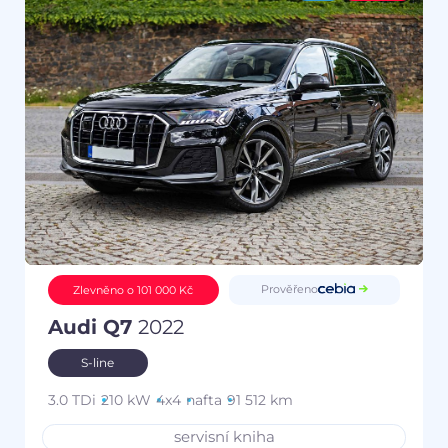
Prověřeno
Zlevněno o 101 000 Kč
Audi Q7
2022
S-line
3.0 TDi
210 kW
4x4
nafta
91 512 km
servisní kniha