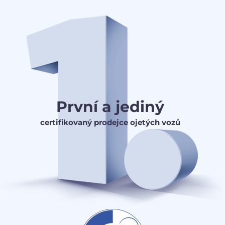
První a jediný
certifikovaný prodejce ojetých vozů