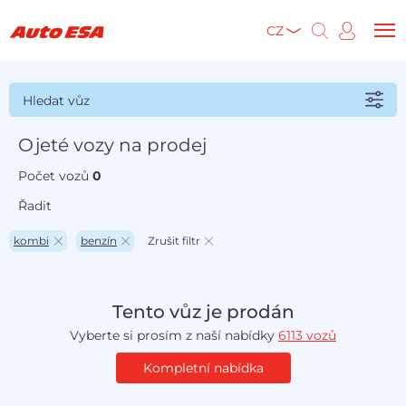
CZ
Hledat vůz
Ojeté vozy na prodej
Počet vozů
0
Řadit
kombi
benzín
Zrušit filtr
Tento vůz je prodán
Vyberte si prosím z naší nabídky
6113 vozů
Kompletní nabídka