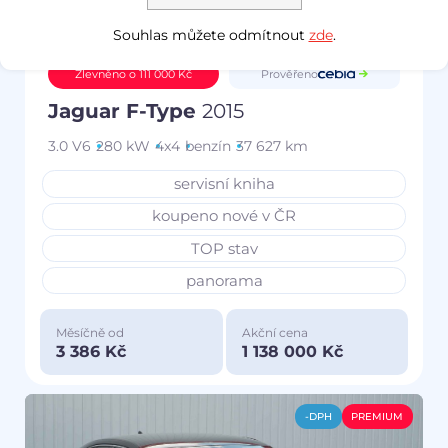
Souhlas můžete odmítnout
zde
.
Prověřeno
Zlevněno o 111 000 Kč
Jaguar F-Type
2015
3.0 V6
280 kW
4x4
benzín
37 627 km
servisní kniha
koupeno nové v ČR
TOP stav
panorama
Měsíčně od
Akční cena
3 386 Kč
1 138 000 Kč
-DPH
PREMIUM