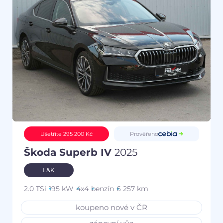
Prověřeno
Ušetříte 295 200 Kč
Škoda Superb IV
2025
L&K
2.0 TSi
195 kW
4x4
benzín
6 257 km
koupeno nové v ČR