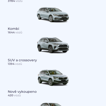
3784
vozů
Kombi
1644
vozů
SUV a crossovery
1394
vozů
Nově vykoupeno
420
vozů