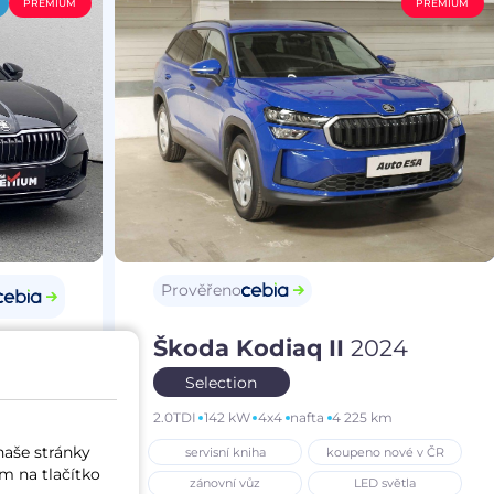
PREMIUM
PREMIUM
Prověřeno
Škoda Kodiaq II
2024
25
Selection
2.0TDI
142 kW
4x4
nafta
4 225 km
m
naše stránky
servisní kniha
koupeno nové v ČR
í vůz
m na tlačítko
zánovní vůz
LED světla