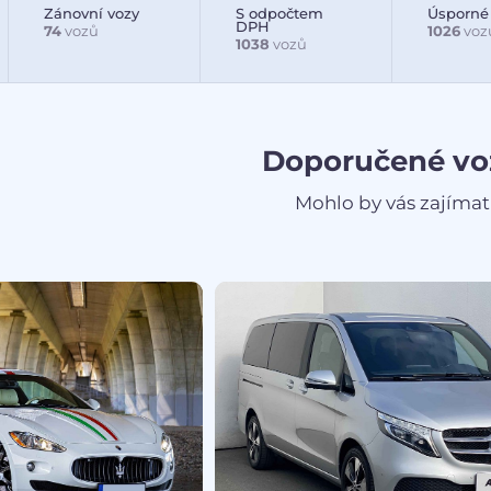
Zánovní vozy
S odpočtem
Úsporné
DPH
74
vozů
1026
voz
1038
vozů
Doporučené vo
Mohlo by vás zajímat