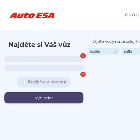
PROD
Ojeté vozy na prodej
P
I
Najděte si Váš vůz
estate
nafta
Rozšířené hledání