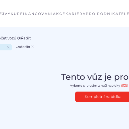
EJ
VÝKUP
FINANCOVÁNÍ
AKCE
KARIÉRA
PRO PODNIKATEL
očet vozů
0
Řadit
I
Zrušit filtr
Tento vůz je pr
Vyberte si prosím z naší nabídky
6136
Kompletní nabídka