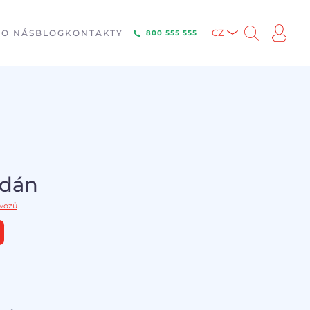
E
O NÁS
BLOG
KONTAKTY
CZ
800 555 555
odán
 vozů