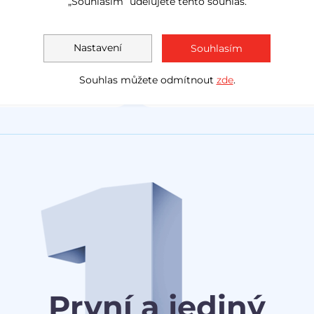
„Souhlasím“ udělujete tento souhlas.
LED světla
navig
Akční cena
1 138 000 Kč
Měsíčně
Akční cen
Nastavení
Souhlasím
1 030 0
od
3 078 Kč
Souhlas můžete odmítnout
zde
.
První a jediný