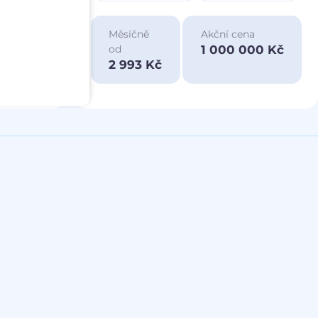
ace
Měsíčně
Akční cena
a
1 000 000 Kč
od
00 Kč
2 993 Kč