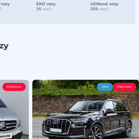
 vozy
EKO vozy
Užitkové vozy
ů
35
vozů
305
vozů
zy
PREMIUM
-DPH
PREMIUM