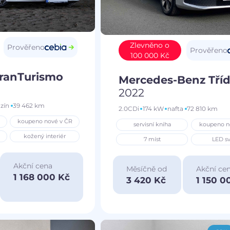
Zlevněno o
Prověřeno
Prověřeno
100 000 Kč
GranTurismo
Mercedes-Benz Tříd
2022
zín
39 462 km
2.0CDi
174 kW
nafta
72 810 km
koupeno nové v ČR
servisní kniha
koupeno n
kožený interiér
7 míst
LED sv
Akční cena
Měsíčně od
Akční ce
1 168 000 Kč
3 420 Kč
1 150 0