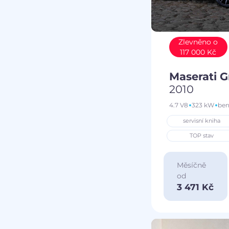
Zlevněno o
117 000 Kč
Maserati 
2010
4.7 V8
323 kW
ben
servisní kniha
TOP stav
Měsíčně
od
3 471 Kč