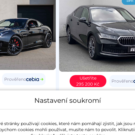
-DPH
Ušetříte
Prověřeno
Prověřeno
295 200 Kč
Type
2015
Škoda Superb IV
20
Nastavení soukromí
4
benzín
37 627 km
L&K
koupeno nové v ČR
2.0 TSi
195 kW
4x4
benzín
6 257 k
 stránky používají cookies, které nám pomáhají zjistit, jak jsou 
panorama
koupeno nové v ČR
zánovn
bychom cookies mohli používat, musíte nám to povolit. Kliknutí