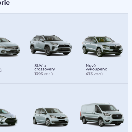
rie
SUV a
Nově
crossovery
vykoupeno
ů
1393
vozů
475
vozů