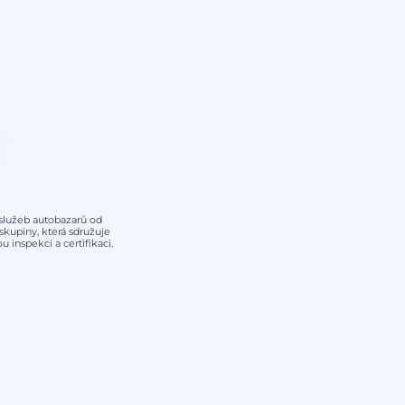
y služeb autobazarů od
kupiny, která sdružuje
 inspekci a certifikaci.