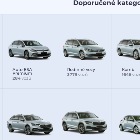
Doporučené katego
Auto ESA
Rodinné vozy
Kombi
Premium
3779
vozů
1646
voz
284
vozů