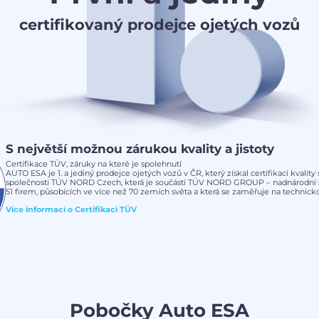
certifikovaný prodejce ojetých vozů
S největší možnou zárukou kvality a jistoty
Certifikace TÜV, záruky na které je spolehnutí
AUTO ESA je 1. a jediný prodejce ojetých vozů v ČR, který získal certifikaci kvalit
společnosti TÜV NORD Czech, která je součástí TÜV NORD GROUP – nadnárodní s
51 firem, působících ve více než 70 zemích světa a která se zaměřuje na technickou
Více informací o
Certifikaci TÜV
Pobočky Auto ESA