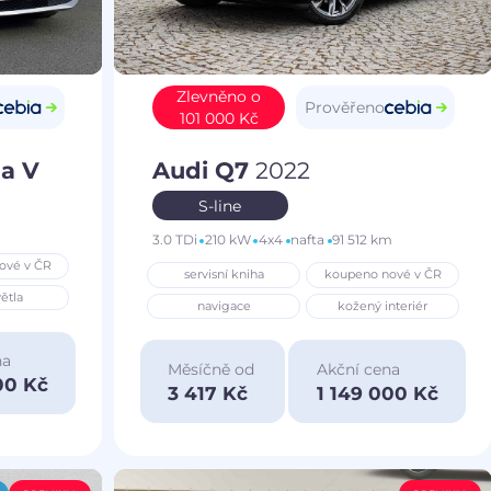
Zlevněno o
Prověřeno
101 000 Kč
a V
Audi Q7
2022
S-line
3.0 TDi
210 kW
4x4
nafta
91 512 km
ové v ČR
servisní kniha
koupeno nové v ČR
ětla
navigace
kožený interiér
na
Měsíčně od
Akční cena
00 Kč
3 417 Kč
1 149 000 Kč