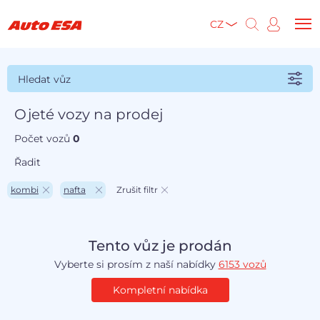
CZ
Hledat vůz
Ojeté vozy na prodej
Počet vozů
0
Řadit
kombi
nafta
Zrušit filtr
Tento vůz je prodán
Vyberte si prosím z naší nabídky
6153 vozů
Kompletní nabídka