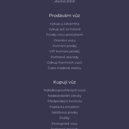
Prodávám vůz
Vykup u zakaznika
Výkup aut za hotové
Prodej vozu protiúčtem
Ocenění vozu
Komisní prodej
VIP komisní prodej
Potřebné doklady
Odkup firemních vozů
Často kladené otázky
Kupuji vůz
Nabídka prověřených vozů
Nadstandardní záruky
Předprodejní kontrola
Poptávka emailem
Splátkový prodej
Služby
Ekologické vozy
Potřebné doklady