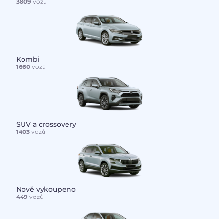
3809
vozů
Kombi
1660
vozů
SUV a crossovery
1403
vozů
Nově vykoupeno
449
vozů