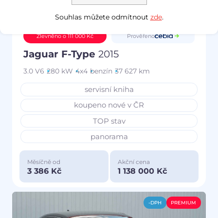
Souhlas můžete odmítnout
zde
.
Prověřeno
Zlevněno o 111 000 Kč
Jaguar F-Type
2015
3.0 V6
280 kW
4x4
benzín
37 627 km
servisní kniha
koupeno nové v ČR
TOP stav
panorama
Měsíčně od
Akční cena
3 386 Kč
1 138 000 Kč
-DPH
PREMIUM