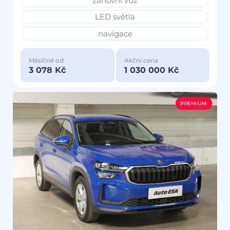
zánovní vůz
LED světla
navigace
Měsíčně od
Akční cena
3 078 Kč
1 030 000 Kč
PREMIUM