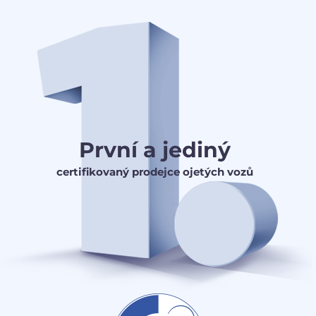
První a jediný
certifikovaný prodejce ojetých vozů