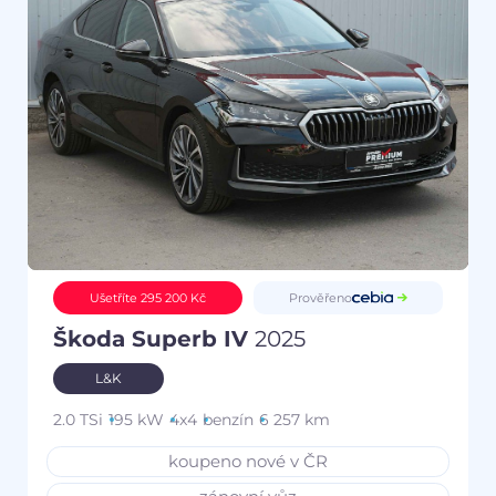
Prověřeno
Ušetříte 295 200 Kč
Škoda Superb IV
2025
L&K
2.0 TSi
195 kW
4x4
benzín
6 257 km
koupeno nové v ČR