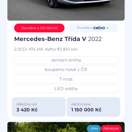
Prověřeno
Zlevněno o 100 000 Kč
Mercedes-Benz Třída V
2022
2.0CDi
174 kW
nafta
72 810 km
servisní kniha
koupeno nové v ČR
7 míst
LED světla
Měsíčně od
Akční cena
3 420 Kč
1 150 000 Kč
-DPH
PREMIUM