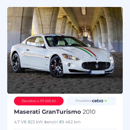
Prověřeno
Zlevněno o 117 000 Kč
Maserati GranTurismo
2010
4.7 V8
323 kW
benzín
39 462 km