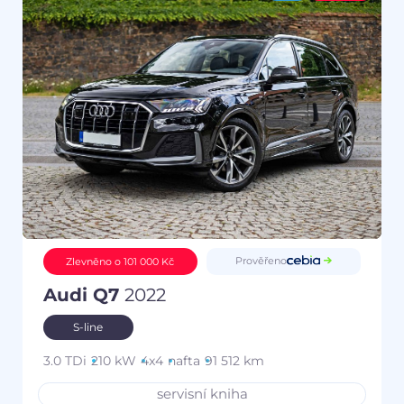
Prověřeno
Zlevněno o 101 000 Kč
Audi Q7
2022
S-line
3.0 TDi
210 kW
4x4
nafta
91 512 km
servisní kniha