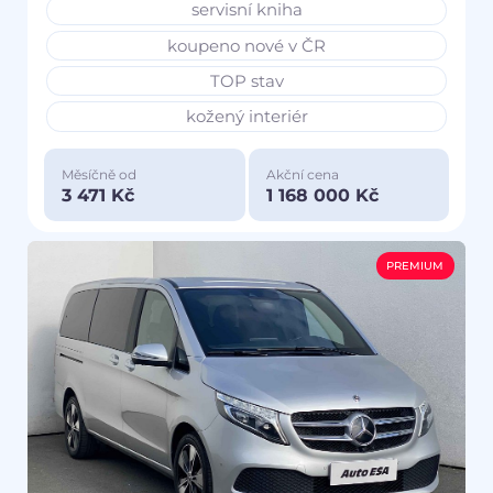
servisní kniha
koupeno nové v ČR
TOP stav
kožený interiér
Měsíčně od
Akční cena
3 471 Kč
1 168 000 Kč
PREMIUM