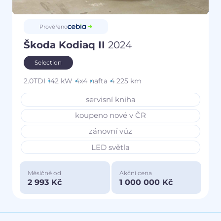
Prověřeno
Škoda Kodiaq II
2024
Selection
2.0TDI
142 kW
4x4
nafta
4 225 km
servisní kniha
koupeno nové v ČR
zánovní vůz
LED světla
Měsíčně od
Akční cena
2 993 Kč
1 000 000 Kč