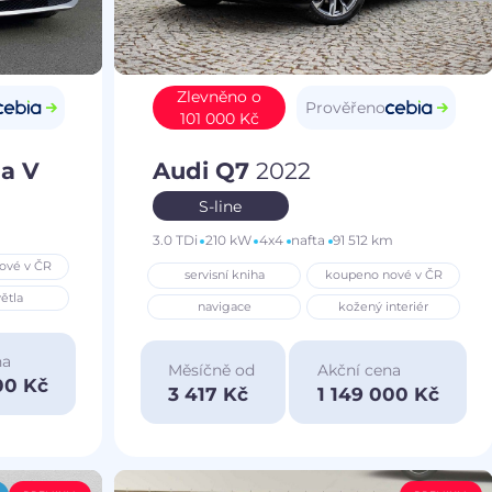
Zlevněno o
Prověřeno
101 000 Kč
a V
Audi Q7
2022
S-line
3.0 TDi
210 kW
4x4
nafta
91 512 km
ové v ČR
servisní kniha
koupeno nové v ČR
ětla
navigace
kožený interiér
na
Měsíčně od
Akční cena
00 Kč
3 417 Kč
1 149 000 Kč