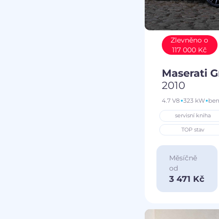
Zlevněno o
117 000 Kč
Maserati 
2010
4.7 V8
323 kW
ben
servisní kniha
TOP stav
Měsíčně
od
3 471 Kč