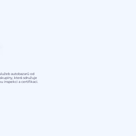
y služeb autobazarů od
kupiny, která sdružuje
 inspekci a certifikaci.