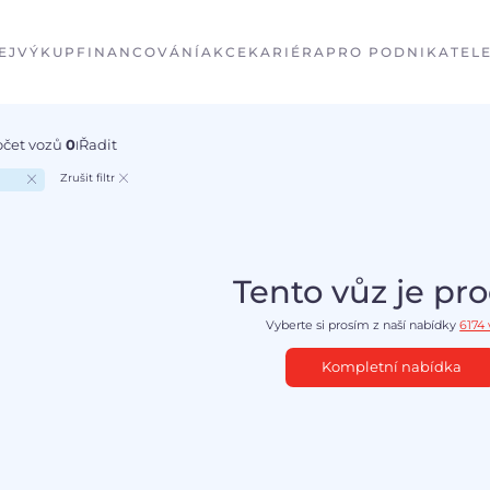
EJ
VÝKUP
FINANCOVÁNÍ
AKCE
KARIÉRA
PRO PODNIKATEL
očet vozů
0
Řadit
I
Zrušit filtr
Tento vůz je pr
Vyberte si prosím z naší nabídky
6174
Kompletní nabídka