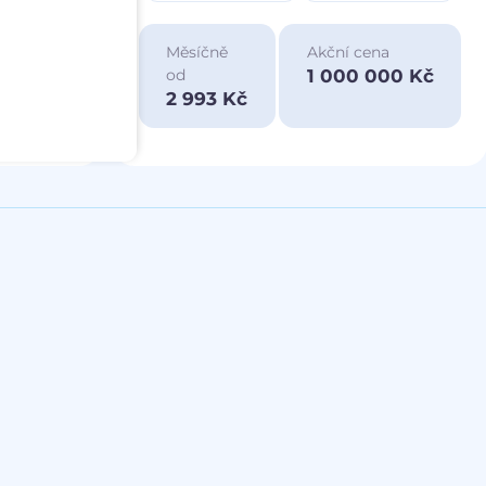
ace
Měsíčně
Akční cena
a
1 000 000 Kč
od
00 Kč
2 993 Kč