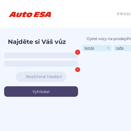
PROD
Ojeté vozy na prodej
P
I
Najděte si Váš vůz
kombi
nafta
Rozšířené hledání