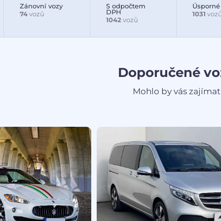
Zánovní vozy
S odpočtem
Úsporné
DPH
74
vozů
1031
voz
1042
vozů
Doporučené vo
Mohlo by vás zajímat