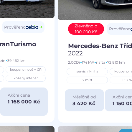
Zlevněno o
Prověřeno
Prověřeno
100 000 Kč
GranTurismo
Mercedes-Benz Tříd
2022
zín
39 462 km
2.0CDi
174 kW
nafta
72 810 km
koupeno nové v ČR
servisní kniha
koupeno n
kožený interiér
7 míst
LED sv
Akční cena
Měsíčně od
Akční ce
1 168 000 Kč
3 420 Kč
1 150 0