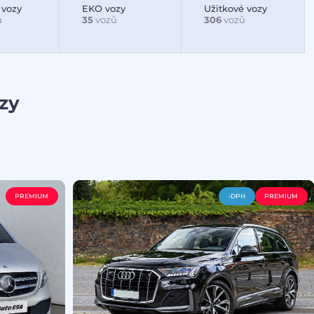
 vozy
EKO vozy
Užitkové vozy
ů
35
vozů
306
vozů
zy
PREMIUM
-DPH
PREMIUM