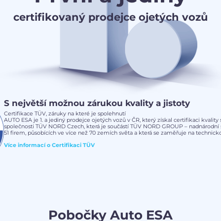
certifikovaný prodejce ojetých vozů
S největší možnou zárukou kvality a jistoty
Certifikace TÜV, záruky na které je spolehnutí
AUTO ESA je 1. a jediný prodejce ojetých vozů v ČR, který získal certifikaci kvalit
společnosti TÜV NORD Czech, která je součástí TÜV NORD GROUP – nadnárodní s
51 firem, působících ve více než 70 zemích světa a která se zaměřuje na technickou
Více informací o
Certifikaci TÜV
Pobočky Auto ESA