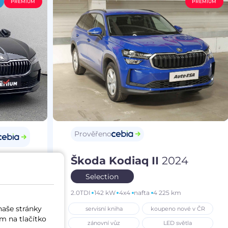
PREMIUM
PREMIUM
Prověřeno
Škoda Kodiaq II
2024
25
Selection
2.0TDI
142 kW
4x4
nafta
4 225 km
m
naše stránky
servisní kniha
koupeno nové v ČR
í vůz
m na tlačítko
zánovní vůz
LED světla