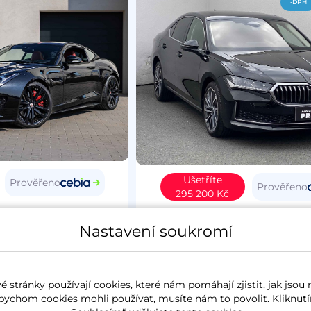
-DPH
Ušetříte
Prověřeno
Prověřeno
295 200 Kč
Type
2015
Škoda Superb IV
20
Nastavení soukromí
4
benzín
37 627 km
L&K
koupeno nové v ČR
2.0 TSi
195 kW
4x4
benzín
6 257 k
 stránky používají cookies, které nám pomáhají zjistit, jak jsou 
panorama
koupeno nové v ČR
zánovn
bychom cookies mohli používat, musíte nám to povolit. Kliknutí