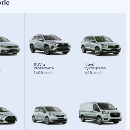
rie
SUV a
Nově
crossovery
vykoupeno
ů
1409
vozů
449
vozů