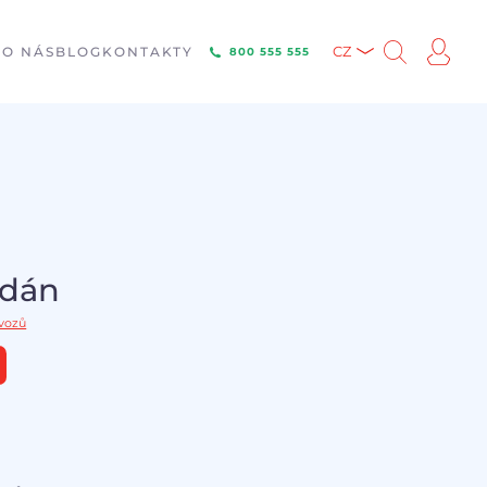
E
O NÁS
BLOG
KONTAKTY
CZ
800 555 555
odán
 vozů