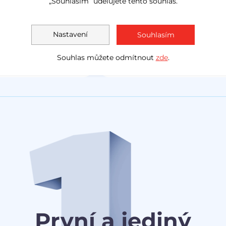
„Souhlasím“ udělujete tento souhlas.
LED světla
navig
Akční cena
1 138 000 Kč
Měsíčně
Akční cen
Nastavení
Souhlasím
1 030 0
od
3 078 Kč
Souhlas můžete odmítnout
zde
.
První a jediný