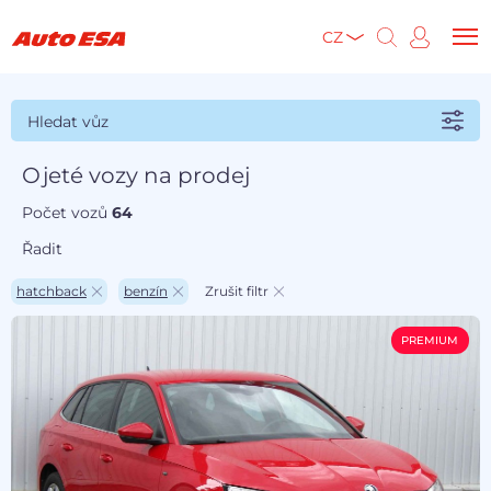
CZ
Hledat vůz
Ojeté vozy na prodej
Počet vozů
64
Řadit
hatchback
benzín
Zrušit filtr
PREMIUM