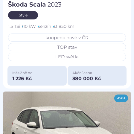
Škoda Scala
2023
Style
1.5 TSi
110 kW
benzín
33 850 km
koupeno nové v ČR
TOP stav
LED světla
Měsíčně od
Akční cena
1 226 Kč
380 000 Kč
-DPH