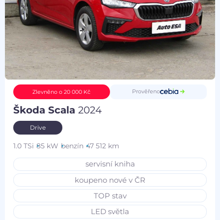
Prověřeno
Zlevněno o 20 000 Kč
Škoda Scala
2024
Drive
1.0 TSi
85 kW
benzín
47 512 km
servisní kniha
koupeno nové v ČR
TOP stav
LED světla