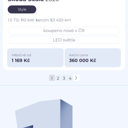
Style
1.5 TSi
110 kW
benzín
53 430 km
koupeno nové v ČR
LED světla
Měsíčně od
Akční cena
1 169 Kč
360 000 Kč
1
2
3
4