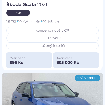
Škoda Scala
2021
Style
1.5 TSi
110 kW
benzín
109 145 km
koupeno nové v ČR
LED světla
kožený interiér
Měsíčně od
Akční cena
896 Kč
305 000 Kč
NOVĚ V NABÍDCE