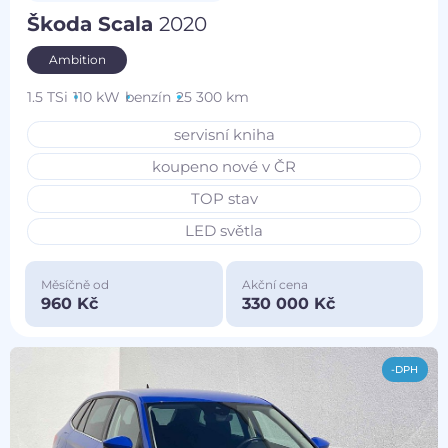
Škoda Scala
2020
Ambition
1.5 TSi
110 kW
benzín
25 300 km
servisní kniha
koupeno nové v ČR
TOP stav
LED světla
Měsíčně od
Akční cena
960 Kč
330 000 Kč
-DPH