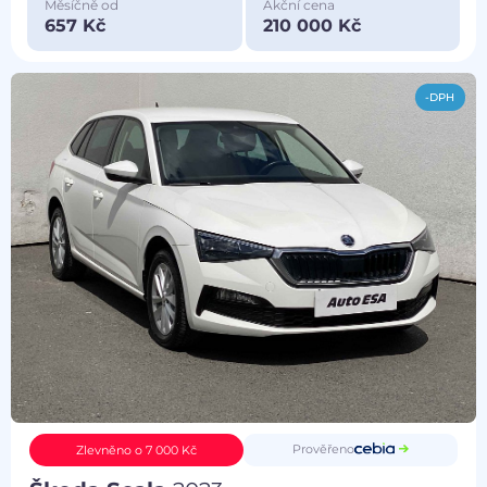
Měsíčně od
Akční cena
657 Kč
210 000 Kč
-DPH
Prověřeno
Zlevněno o 7 000 Kč