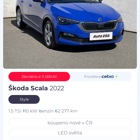
Prověřeno
Zlevněno o 11 000 Kč
Škoda Scala
2022
Style
1.5 TSi
110 kW
benzín
62 277 km
koupeno nové v ČR
LED světla