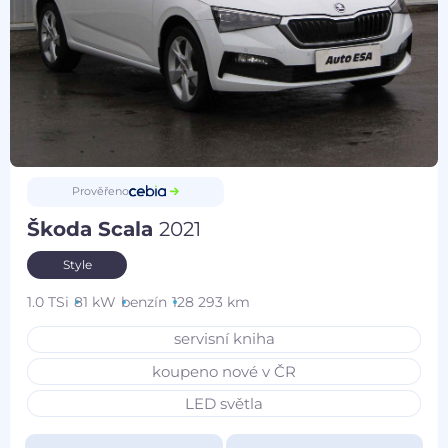
Prověřeno
Škoda Scala
2021
Style
1.0 TSi
81 kW
benzín
128 293 km
servisní kniha
koupeno nové v ČR
LED světla