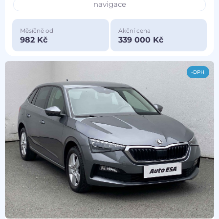
navigace
Měsíčně od
Akční cena
982 Kč
339 000 Kč
-DPH