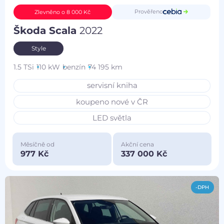
Prověřeno
Zlevněno o 8 000 Kč
Škoda Scala
2022
Style
1.5 TSi
110 kW
benzín
74 195 km
servisní kniha
koupeno nové v ČR
LED světla
Měsíčně od
Akční cena
977 Kč
337 000 Kč
-DPH