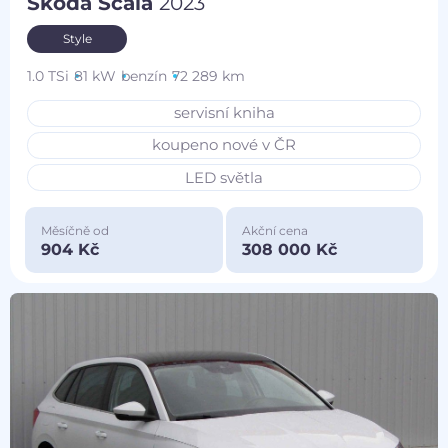
Škoda Scala
2023
Style
1.0 TSi
81 kW
benzín
72 289 km
servisní kniha
koupeno nové v ČR
LED světla
Měsíčně od
Akční cena
904 Kč
308 000 Kč