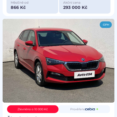
Měsíčně od
Akční cena
866 Kč
293 000 Kč
-DPH
Prověřeno
Zlevněno o 10 000 Kč