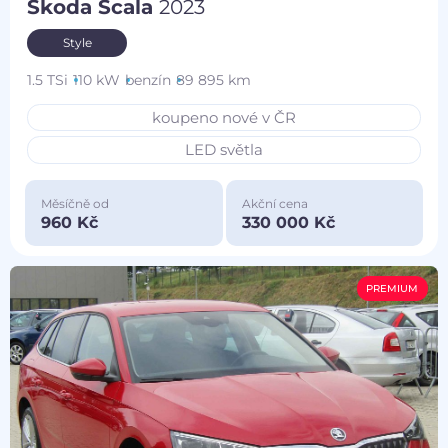
Škoda Scala
2023
Style
1.5 TSi
110 kW
benzín
89 895 km
koupeno nové v ČR
LED světla
Měsíčně od
Akční cena
960 Kč
330 000 Kč
PREMIUM