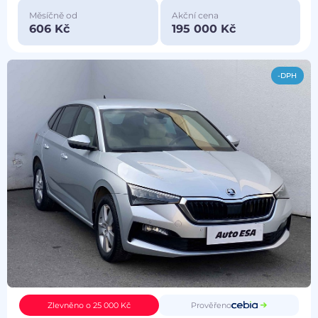
Měsíčně od
Akční cena
606 Kč
195 000 Kč
-DPH
Prověřeno
Zlevněno o 25 000 Kč