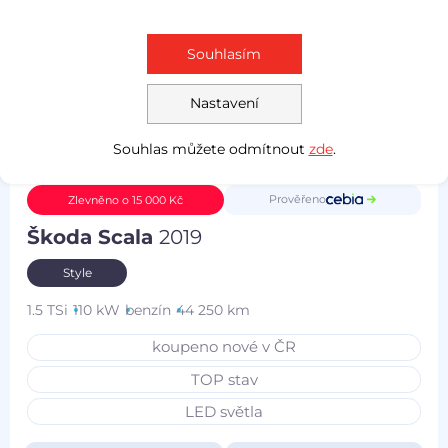
Souhlasím
Nastavení
Souhlas můžete odmítnout
zde
.
Prověřeno
Zlevněno o 15 000 Kč
Škoda Scala
2019
Style
1.5 TSi
110 kW
benzín
44 250 km
koupeno nové v ČR
TOP stav
LED světla