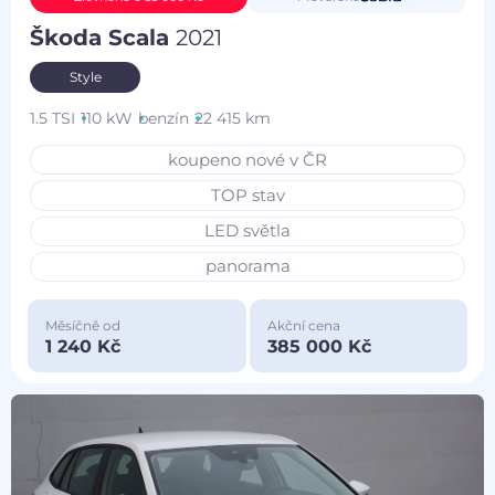
Škoda Scala
2021
Style
1.5 TSI
110 kW
benzín
22 415 km
koupeno nové v ČR
TOP stav
LED světla
panorama
Měsíčně od
Akční cena
1 240 Kč
385 000 Kč