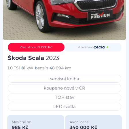
Prověřeno
Zlevněno o 9 000 Kč
Škoda Scala
2023
1.0 TSi
81 kW
benzín
48 894 km
servisní kniha
koupeno nové v ČR
TOP stav
LED světla
Měsíčně od
Akční cena
985 Kč
340 000 Kč