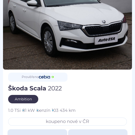
Prověřeno
Škoda Scala
2022
Ambition
1.0 TSi
81 kW
benzín
103 434 km
koupeno nové v ČR