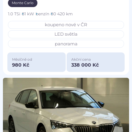
Monte Carlo
1.0 TSi
81 kW
benzín
80 420 km
koupeno nové v ČR
LED světla
panorama
Měsíčně od
Akční cena
980 Kč
338 000 Kč