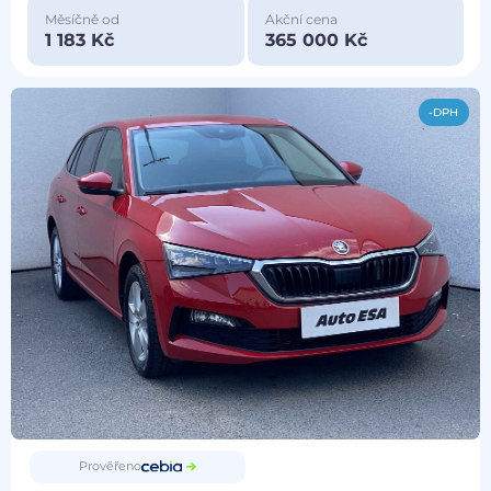
Měsíčně od
Akční cena
1 183 Kč
365 000 Kč
-DPH
Prověřeno