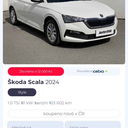
Prověřeno
Zlevněno o 12 000 Kč
Škoda Scala
2024
Style
1.0 TSi
81 kW
benzín
103 602 km
koupeno nové v ČR
Měsíčně od
Akční cena