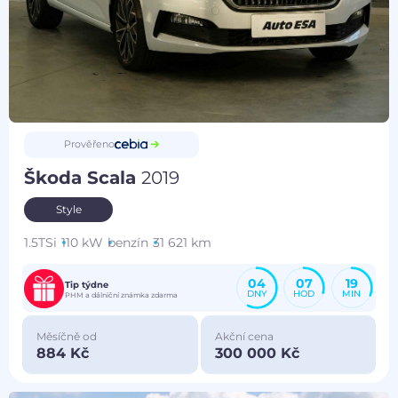
Prověřeno
Škoda Scala
2019
Style
1.5TSi
110 kW
benzín
31 621 km
04
07
19
Tip týdne
DNY
HOD
MIN
PHM a dálniční známka zdarma
Měsíčně od
Akční cena
884 Kč
300 000 Kč