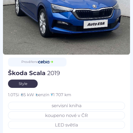
Prověřeno
Škoda Scala
2019
Style
1.0TSi
85 kW
benzín
71 707 km
servisní kniha
koupeno nové v ČR
LED světla