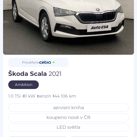
Prověřeno
Škoda Scala
2021
Ambition
1.0 TSi
81 kW
benzín
144 106 km
servisní kniha
koupeno nové v ČR
LED světla