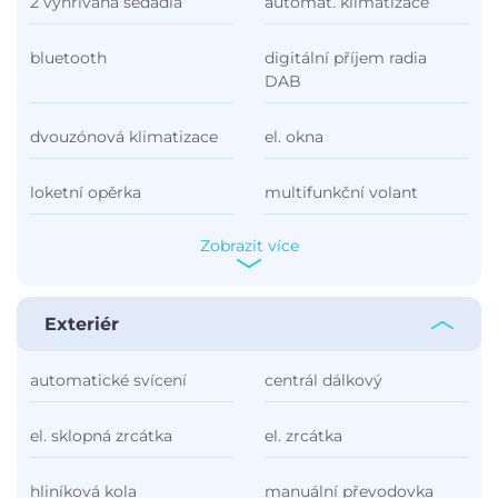
2 vyhřívaná sedadla
automat. klimatizace
bluetooth
digitální příjem radia
DAB
dvouzónová klimatizace
el. okna
loketní opěrka
multifunkční volant
Zobrazit více
Exteriér
automatické svícení
centrál dálkový
el. sklopná zrcátka
el. zrcátka
hliníková kola
manuální převodovka