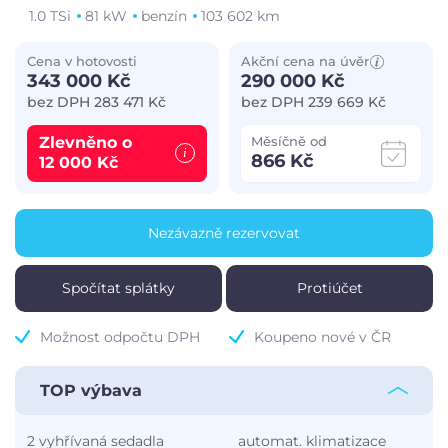
1.0 TSi
81 kW
benzín
103 602 km
Cena v hotovosti
Akční cena na úvěr
343 000 Kč
290 000 Kč
bez DPH 283 471 Kč
bez DPH 239 669 Kč
Zlevněno o
Měsíčně od
866 Kč
12 000 Kč
Nezávazně rezervovat
Spočítat splátky
Protiúčet
Možnost odpočtu DPH
Koupeno nové v ČR
TOP výbava
2 vyhřívaná sedadla
automat. klimatizace