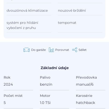
dvouzónová klimatizace
nouzové brždění
systém pro hlídání
tempomat
vybočení z pruhu
Do garáže
Porovnat
Sdílet
Základní údaje
Rok
Palivo
Převodovka
2024
benzín
manual/6
Počet míst
Motor
Karosérie
5
1.0 TSi
hatchback