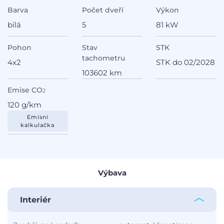
Barva
Počet dveří
Výkon
bílá
5
81 kW
Pohon
Stav
STK
tachometru
4x2
STK do 02/2028
103602 km
Emise CO
2
120 g/km
Emisní
kalkulačka
Výbava
Interiér