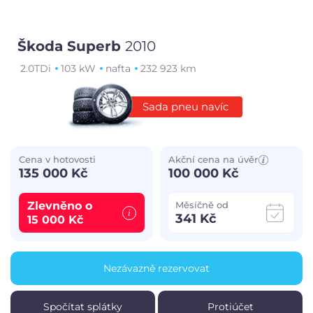
Škoda Superb
2010
2.0TDi
103 kW
nafta
232 923 km
Sada pneu navíc
Cena v hotovosti
Akční cena na úvěr
135 000 Kč
100 000 Kč
Zlevněno o
Měsíčně od
341 Kč
15 000 Kč
Nezávazně rezervovat
Spočítat splátky
Protiúčet