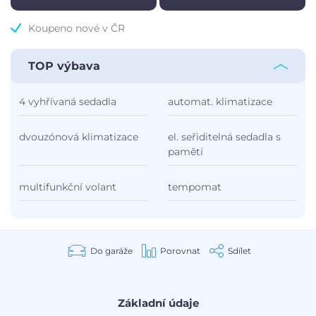
Koupeno nové v ČR
TOP výbava
4 vyhřívaná sedadla
automat. klimatizace
dvouzónová klimatizace
el. seřiditelná sedadla s
pamětí
multifunkční volant
tempomat
Do garáže
Porovnat
Sdílet
Základní údaje