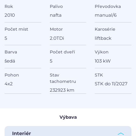
Rok
Palivo
Převodovka
2010
nafta
manual/6
Počet míst
Motor
Karosérie
5
2.0TDi
liftback
Barva
Počet dveří
Výkon
šedá
5
103 kW
Pohon
Stav
STK
tachometru
4x2
STK do 11/2027
232923 km
Výbava
Interiér