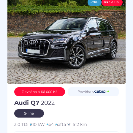
-DPH
PREMIUM
Prověřeno
Zlevněno o 101 000 Kč
Audi Q7
2022
S-line
3.0 TDi
210 kW
4x4
nafta
91 512 km