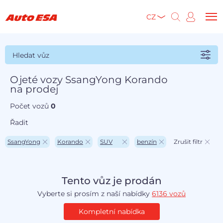
CZ
Hledat vůz
Ojeté vozy SsangYong Korando
na prodej
Počet vozů
0
Řadit
SsangYong
Korando
SUV
benzín
Zrušit filtr
Tento vůz je prodán
Vyberte si prosím z naší nabídky
6136 vozů
Kompletní nabídka