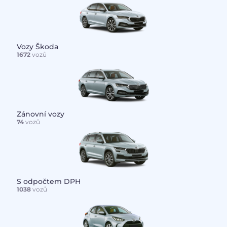
Vozy Škoda
1672
vozů
Zánovní vozy
74
vozů
S odpočtem DPH
1038
vozů