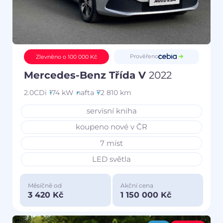
Prověřeno
Zlevněno o 100 000 Kč
Mercedes-Benz Třída V
2022
2.0CDi
174 kW
nafta
72 810 km
servisní kniha
koupeno nové v ČR
7 míst
LED světla
Měsíčně od
Akční cena
3 420 Kč
1 150 000 Kč