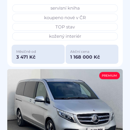
servisní kniha
koupeno nové v ČR
TOP stav
kožený interiér
Měsíčně od
Akční cena
3 471 Kč
1 168 000 Kč
PREMIUM