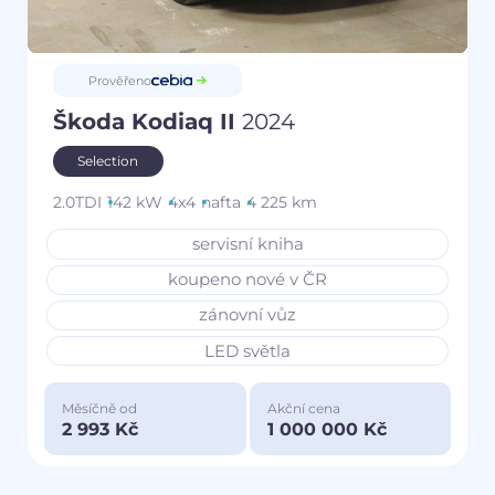
Prověřeno
Škoda Kodiaq II
2024
Selection
2.0TDI
142 kW
4x4
nafta
4 225 km
servisní kniha
koupeno nové v ČR
zánovní vůz
LED světla
Měsíčně od
Akční cena
2 993 Kč
1 000 000 Kč