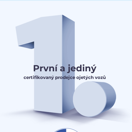
První a jediný
certifikovaný prodejce ojetých vozů