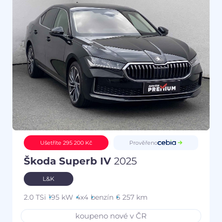
Prověřeno
Ušetříte 295 200 Kč
Škoda Superb IV
2025
L&K
2.0 TSi
195 kW
4x4
benzín
6 257 km
koupeno nové v ČR