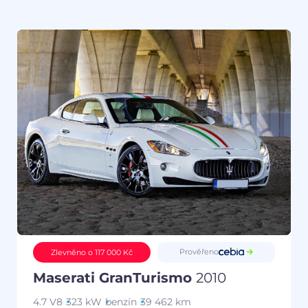
Prověřeno
Zlevněno o 117 000 Kč
Maserati GranTurismo
2010
4.7 V8
323 kW
benzín
39 462 km