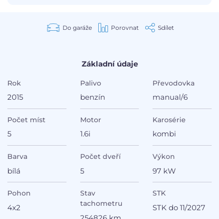
Do garáže
Porovnat
Sdílet
Základní údaje
Rok
Palivo
Převodovka
2015
benzín
manual/6
Počet míst
Motor
Karosérie
5
1.6i
kombi
Barva
Počet dveří
Výkon
bílá
5
97 kW
Pohon
Stav
STK
tachometru
4x2
STK do 11/2027
254826 km