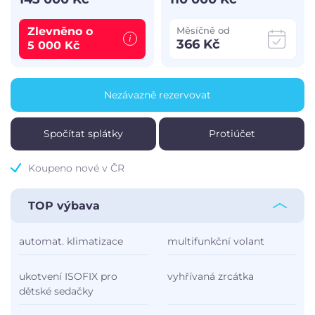
Zlevněno o
Měsíčně od
366 Kč
5 000 Kč
Nezávazně rezervovat
Spočítat splátky
Protiúčet
Koupeno nové v ČR
TOP výbava
automat. klimatizace
multifunkční volant
ukotvení ISOFIX pro
vyhřívaná zrcátka
dětské sedačky