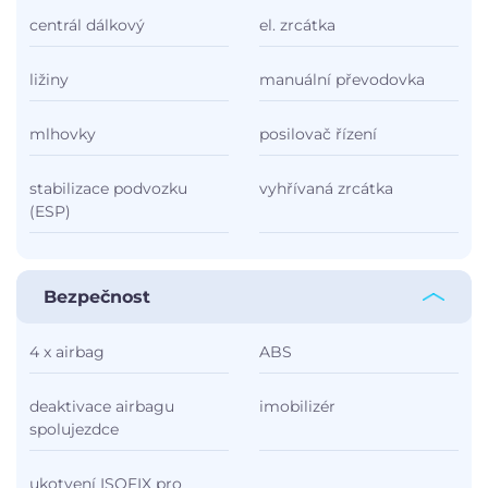
centrál dálkový
el. zrcátka
ližiny
manuální převodovka
mlhovky
posilovač řízení
stabilizace podvozku
vyhřívaná zrcátka
(ESP)
Bezpečnost
4 x airbag
ABS
deaktivace airbagu
imobilizér
spolujezdce
ukotvení ISOFIX pro