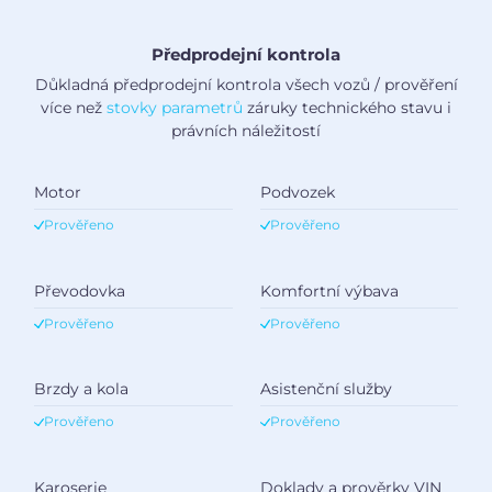
Předprodejní kontrola
Důkladná předprodejní kontrola všech vozů / prověření
více než
stovky parametrů
záruky technického stavu i
právních náležitostí
Motor
Podvozek
Prověřeno
Prověřeno
Převodovka
Komfortní výbava
Prověřeno
Prověřeno
Brzdy a kola
Asistenční služby
Prověřeno
Prověřeno
Karoserie
Doklady a prověrky VIN