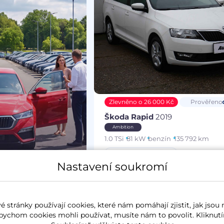
Zlevněno o 26 000 Kč
Prověřeno
Škoda Rapid
2019
Ambition
1.0 TSi
81 kW
benzín
135 792 km
koupeno nové v ČR
Nastavení soukromí
Měsíčně od
Akční cena
528 Kč
164 000
 stránky používají cookies, které nám pomáhají zjistit, jak jsou 
bychom cookies mohli používat, musíte nám to povolit. Kliknutí