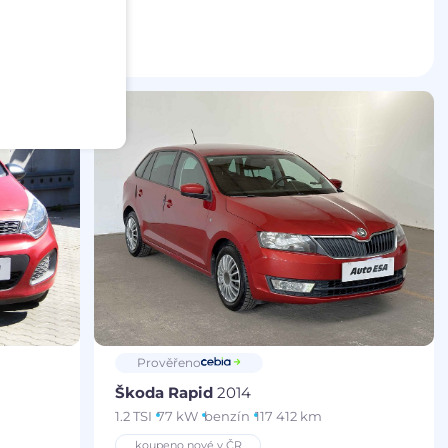
Prověřeno
Škoda Rapid
2014
1.2 TSI
77 kW
benzín
117 412 km
koupeno nové v ČR