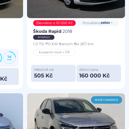
Zlevněno o 10 000 Kč
Prověřeno
Škoda Rapid
2018
Ambition
1.0 TSI
70 kW
benzín
84 267 km
koupeno nové v ČR
14
MIN
Měsíčně od
Akční cena
505 Kč
160 000 Kč
 Kč
NOVĚ V NABÍDCE