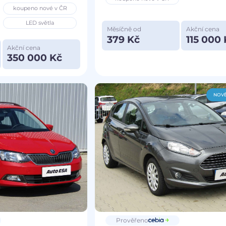
koupeno nové v ČR
LED světla
Měsíčně od
Akční cena
379 Kč
115 000 
Akční cena
350 000 Kč
NOVĚ
Prověřeno