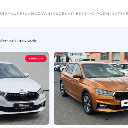
EJ
VÝKUP
FINANCOVÁNÍ
AKCE
KARIÉRA
PRO PODNIKATEL
očet vozů
1026
Řadit
I
PREMIUM