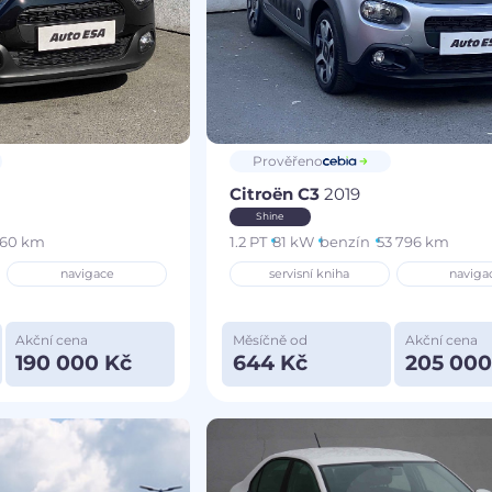
Prověřeno
Citroën C3
2019
Shine
960 km
1.2 PT
81 kW
benzín
53 796 km
navigace
servisní kniha
naviga
Akční cena
Měsíčně od
Akční cena
190 000 Kč
644 Kč
205 000