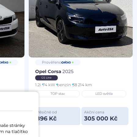
Prověřeno
Opel Corsa
2025
GS Line
1.2i
74 kW
benzín
38 214 km
TOP stav
LED světla
Měsíčně od
Akční cena
 Kč
896 Kč
305 000 Kč
naše stránky
m na tlačítko