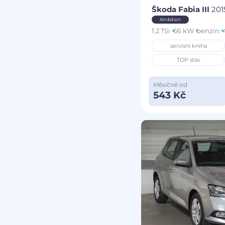
Škoda Fabia III
201
Ambition
1.2 TSi
66 kW
benzín
servisní kniha
TOP stav
Měsíčně od
543 Kč