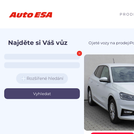
PROD
Najděte si Váš vůz
Ojeté vozy na prodej
P
I
Rozšířené hledání