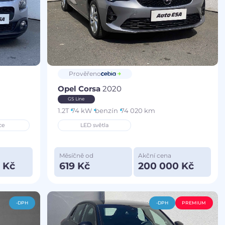
Prověřeno
Opel Corsa
2020
GS Line
1.2T
74 kW
benzín
74 020 km
ce
LED světla
Měsíčně od
Akční cena
 Kč
619 Kč
200 000 Kč
-DPH
-DPH
PREMIUM