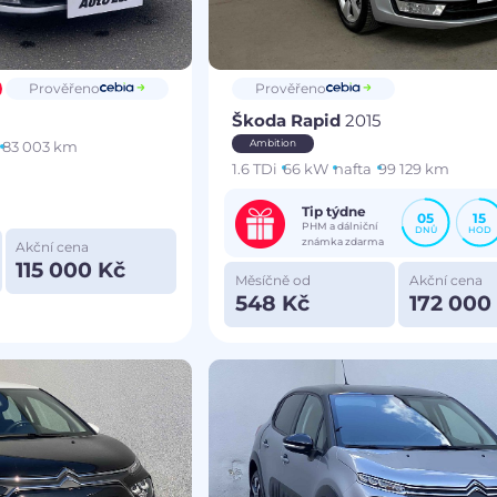
Prověřeno
Prověřeno
Škoda Rapid
2015
Ambition
83 003 km
1.6 TDi
66 kW
nafta
99 129 km
Tip týdne
05
15
PHM a dálniční
DNŮ
HOD
známka zdarma
Akční cena
115 000 Kč
Měsíčně od
Akční cena
548 Kč
172 000