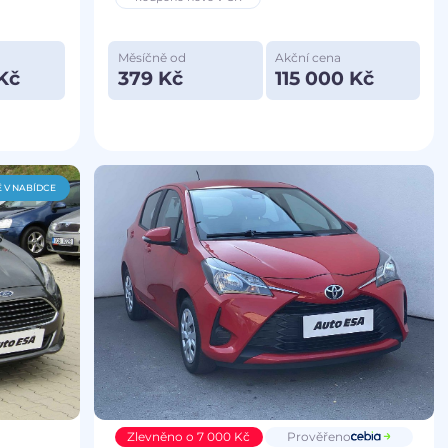
Měsíčně od
Akční cena
Kč
379 Kč
115 000 Kč
 V NABÍDCE
Zlevněno o 7 000 Kč
Prověřeno