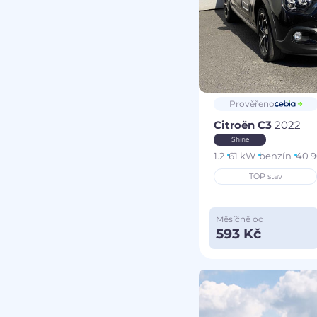
Prověřeno
Citroën C3
2022
Shine
1.2
61 kW
benzín
40 
TOP stav
Měsíčně od
593 Kč