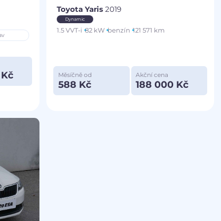
Toyota Yaris
2019
Dynamic
1.5 VVT-i
82 kW
benzín
121 571 km
av
 Kč
Měsíčně od
Akční cena
588 Kč
188 000 Kč