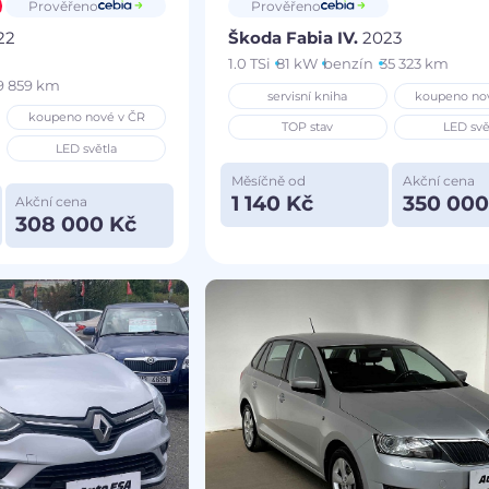
Prověřeno
Prověřeno
22
Škoda Fabia IV.
2023
1.0 TSi
81 kW
benzín
35 323 km
9 859 km
servisní kniha
koupeno no
koupeno nové v ČR
TOP stav
LED svě
LED světla
Měsíčně od
Akční cena
1 140 Kč
350 000
Akční cena
308 000 Kč