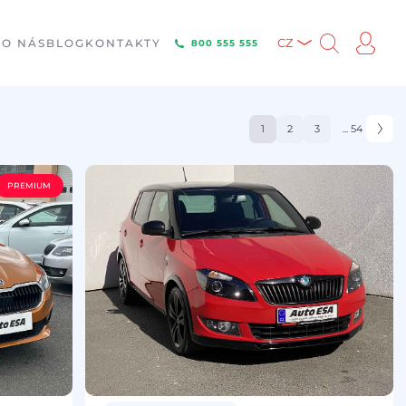
E
O NÁS
BLOG
KONTAKTY
CZ
800 555 555
1
2
3
... 54
PREMIUM