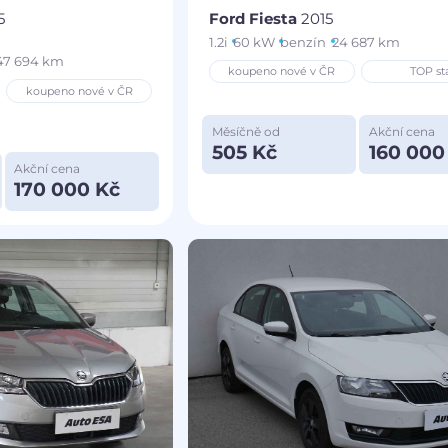
5
Ford Fiesta
2015
1.2i
60 kW
benzín
24 687 km
47 694 km
koupeno nové v ČR
TOP st
koupeno nové v ČR
Měsíčně od
Akční cena
505 Kč
160 000
Akční cena
170 000 Kč