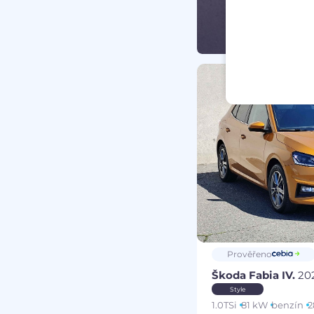
Prověřeno
Škoda Fabia IV.
20
Style
1.0TSi
81 kW
benzín
2