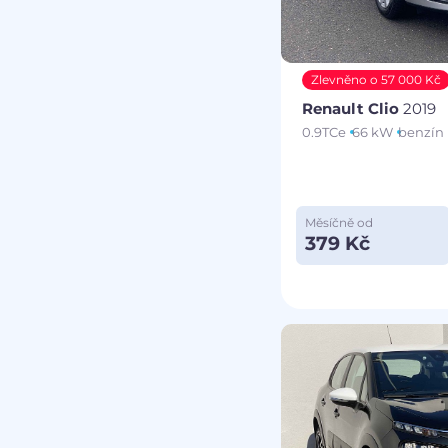
Zlevněno o 57 000 Kč
Renault Clio
2019
0.9TCe
66 kW
benzín
Měsíčně od
379 Kč