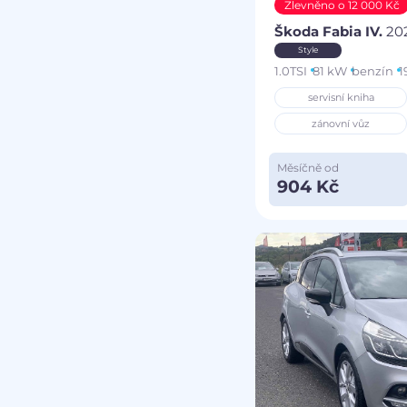
Zlevněno o 12 000 Kč
Škoda Fabia IV.
20
Style
1.0TSI
81 kW
benzín
1
servisní kniha
zánovní vůz
Měsíčně od
904 Kč