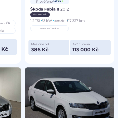
Prověřeno
Škoda Fabia II
2012
Monte Carlo
1.2 TSi
63 kW
benzín
117 337 km
vé v ČR
servisní kniha
tla
Měsíčně od
Akční cena
 Kč
386 Kč
113 000 Kč