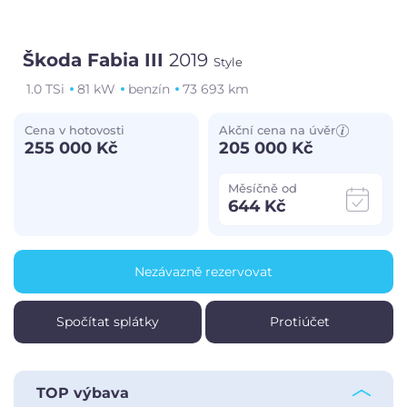
Škoda Fabia III
2019
Style
1.0 TSi
81 kW
benzín
73 693 km
Cena v hotovosti
Akční cena na úvěr
255 000 Kč
205 000 Kč
Měsíčně od
644 Kč
Nezávazně rezervovat
Spočítat splátky
Protiúčet
TOP výbava