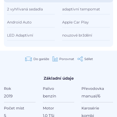
2 vyhřívaná sedadla
adaptivní tempomat
Android Auto
Apple Car Play
LED Adaptivní
nouzové brždění
Do garáže
Porovnat
Sdílet
Základní údaje
Rok
Palivo
Převodovka
2019
benzín
manual/6
Počet míst
Motor
Karosérie
5
1.0 TSi
kombi