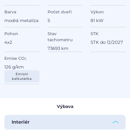
Barva
Počet dveří
Výkon
modrá metalíza
5
81 kW
Pohon
Stav
STK
tachometru
4x2
STK do 12/2027
73693 km
Emise CO
2
126 g/km
Emisní
kalkulačka
Výbava
Interiér