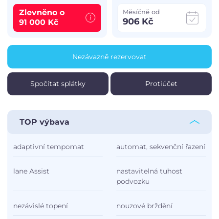
Zlevněno o
Měsíčně od
906 Kč
91 000 Kč
Nezávazně rezervovat
Spočítat splátky
Protiúčet
TOP výbava
adaptivní tempomat
automat, sekvenční řazení
lane Assist
nastavitelná tuhost
podvozku
nezávislé topení
nouzové brždění