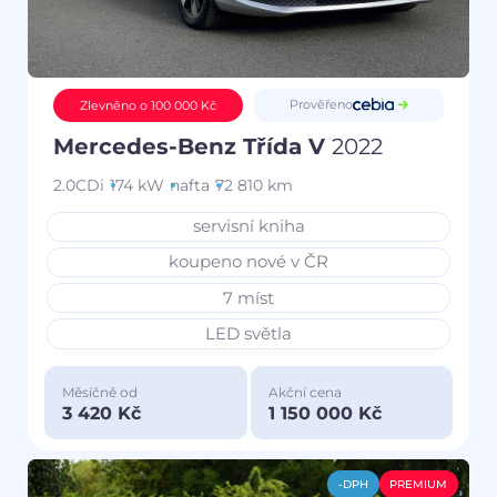
Prověřeno
Zlevněno o 100 000 Kč
Mercedes-Benz Třída V
2022
2.0CDi
174 kW
nafta
72 810 km
servisní kniha
koupeno nové v ČR
7 míst
LED světla
Měsíčně od
Akční cena
3 420 Kč
1 150 000 Kč
-DPH
PREMIUM