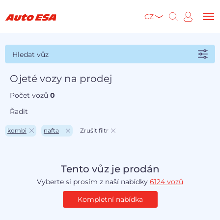
CZ
Hledat vůz
Ojeté vozy na prodej
Počet vozů
0
Řadit
kombi
nafta
Zrušit filtr
Tento vůz je prodán
Vyberte si prosím z naší nabídky
6124 vozů
Kompletní nabídka