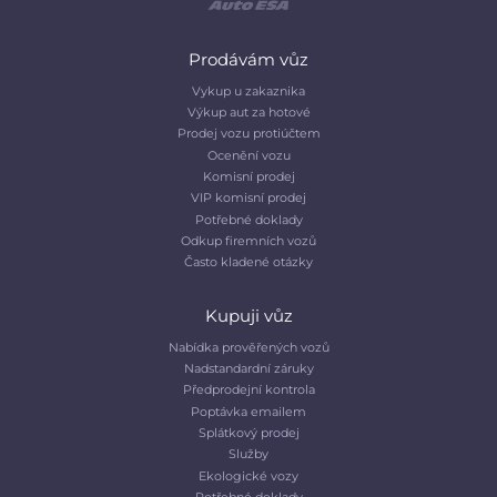
Prodávám vůz
Vykup u zakaznika
Výkup aut za hotové
Prodej vozu protiúčtem
Ocenění vozu
Komisní prodej
VIP komisní prodej
Potřebné doklady
Odkup firemních vozů
Často kladené otázky
Kupuji vůz
Nabídka prověřených vozů
Nadstandardní záruky
Předprodejní kontrola
Poptávka emailem
Splátkový prodej
Služby
Ekologické vozy
Potřebné doklady