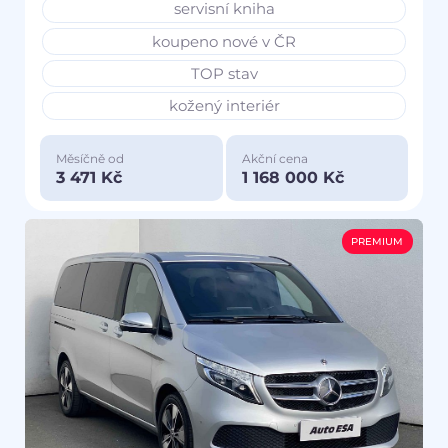
servisní kniha
koupeno nové v ČR
TOP stav
kožený interiér
Měsíčně od
Akční cena
3 471 Kč
1 168 000 Kč
PREMIUM