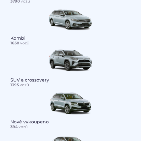
3790
vozů
Kombi
1650
vozů
SUV a crossovery
1395
vozů
Nově vykoupeno
394
vozů