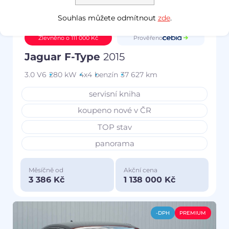
Souhlas můžete odmítnout
zde
.
Prověřeno
Zlevněno o 111 000 Kč
Jaguar F-Type
2015
3.0 V6
280 kW
4x4
benzín
37 627 km
servisní kniha
koupeno nové v ČR
TOP stav
panorama
Měsíčně od
Akční cena
3 386 Kč
1 138 000 Kč
-DPH
PREMIUM