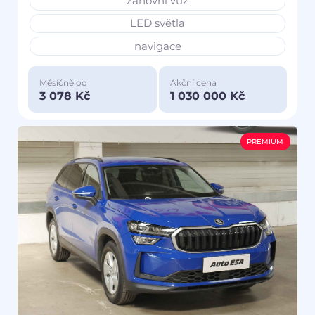
zánovní vůz
LED světla
navigace
Měsíčně od
Akční cena
3 078 Kč
1 030 000 Kč
PREMIUM