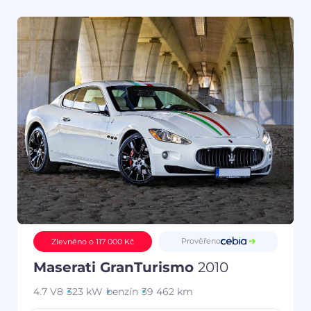
Prověřeno
Zlevněno o 117 000 Kč
Maserati GranTurismo
2010
4.7 V8
323 kW
benzín
39 462 km