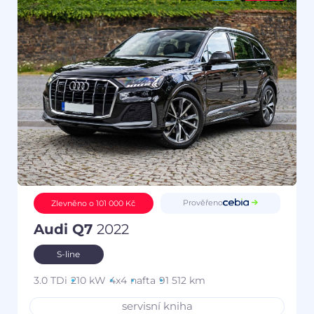
Prověřeno
Zlevněno o 101 000 Kč
Audi Q7
2022
S-line
3.0 TDi
210 kW
4x4
nafta
91 512 km
servisní kniha