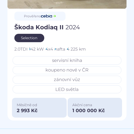
Prověřeno
Škoda Kodiaq II
2024
Selection
2.0TDI
142 kW
4x4
nafta
4 225 km
servisní kniha
koupeno nové v ČR
zánovní vůz
LED světla
Měsíčně od
Akční cena
2 993 Kč
1 000 000 Kč