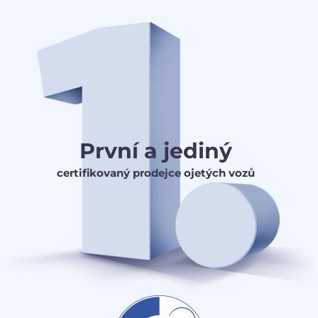
První a jediný
certifikovaný prodejce ojetých vozů