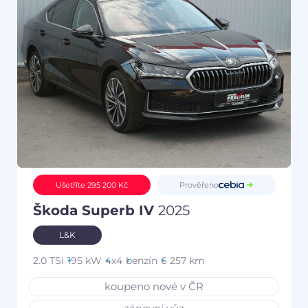
Prověřeno
Ušetříte 295 200 Kč
Škoda Superb IV
2025
L&K
2.0 TSi
195 kW
4x4
benzín
6 257 km
koupeno nové v ČR