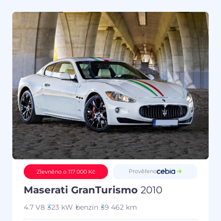
Prověřeno
Zlevněno o 117 000 Kč
Maserati GranTurismo
2010
4.7 V8
323 kW
benzín
39 462 km