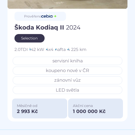
Prověřeno
Škoda Kodiaq II
2024
Selection
2.0TDI
142 kW
4x4
nafta
4 225 km
servisní kniha
koupeno nové v ČR
zánovní vůz
LED světla
Měsíčně od
Akční cena
2 993 Kč
1 000 000 Kč