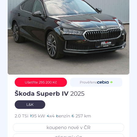
Prověřeno
Ušetříte 295 200 Kč
Škoda Superb IV
2025
L&K
2.0 TSi
195 kW
4x4
benzín
6 257 km
koupeno nové v ČR