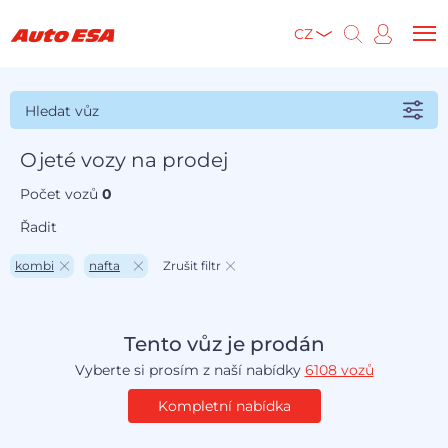
CZ
Hledat vůz
Ojeté vozy na prodej
Počet vozů
0
Řadit
kombi
nafta
Zrušit filtr
Tento vůz je prodán
Vyberte si prosím z naší nabídky
6108 vozů
Kompletní nabídka