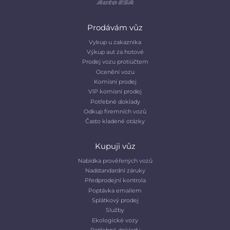
Prodávám vůz
Vykup u zakaznika
Výkup aut za hotové
Prodej vozu protiúčtem
Ocenění vozu
Komisní prodej
VIP komisní prodej
Potřebné doklady
Odkup firemních vozů
Často kladené otázky
Kupuji vůz
Nabídka prověřených vozů
Nadstandardní záruky
Předprodejní kontrola
Poptávka emailem
Splátkový prodej
Služby
Ekologické vozy
Potřebné doklady