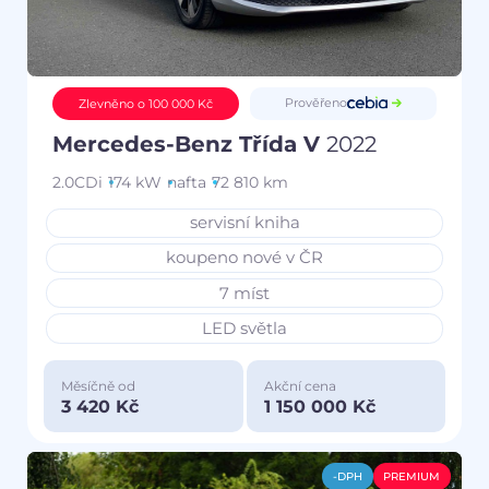
Prověřeno
Zlevněno o 100 000 Kč
Mercedes-Benz Třída V
2022
2.0CDi
174 kW
nafta
72 810 km
servisní kniha
koupeno nové v ČR
7 míst
LED světla
Měsíčně od
Akční cena
3 420 Kč
1 150 000 Kč
-DPH
PREMIUM