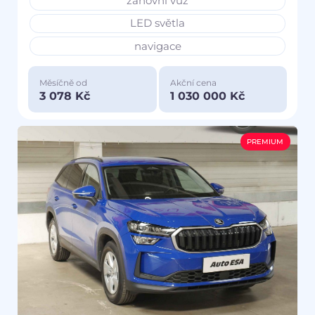
zánovní vůz
LED světla
navigace
Měsíčně od
Akční cena
3 078 Kč
1 030 000 Kč
PREMIUM