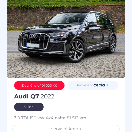
Prověřeno
Zlevněno o 101 000 Kč
Audi Q7
2022
S-line
3.0 TDi
210 kW
4x4
nafta
91 512 km
servisní kniha