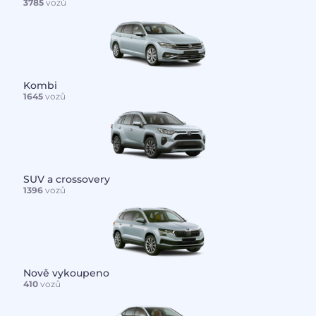
3785
vozů
Kombi
1645
vozů
SUV a crossovery
1396
vozů
Nově vykoupeno
410
vozů