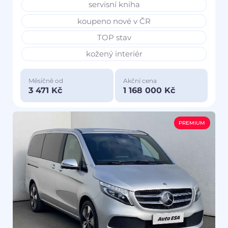
servisní kniha
koupeno nové v ČR
TOP stav
kožený interiér
Měsíčně od
Akční cena
3 471 Kč
1 168 000 Kč
PREMIUM