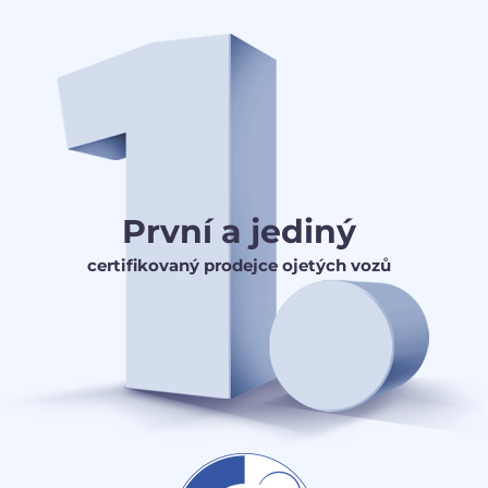
První a jediný
certifikovaný prodejce ojetých vozů