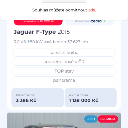
Souhlas můžete odmítnout
zde
.
Prověřeno
Zlevněno o 111 000 Kč
Jaguar F-Type
2015
3.0 V6
280 kW
4x4
benzín
37 627 km
servisní kniha
koupeno nové v ČR
TOP stav
panorama
Měsíčně od
Akční cena
3 386 Kč
1 138 000 Kč
-DPH
PREMIUM