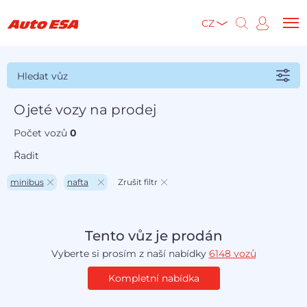
CZ
Hledat vůz
Ojeté vozy na prodej
Počet vozů
0
Řadit
minibus
nafta
Zrušit filtr
Tento vůz je prodán
Vyberte si prosím z naší nabídky
6148 vozů
Kompletní nabídka