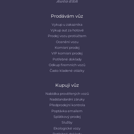
Prodávám vůz
Vykup u zakaznika
Výkup aut za hotové
Prodej vozu protiúčtem
Ocenění vozu
Komisní prodej
VIP komisní prodej
Potřebné doklady
Odkup firemních vozů
Často kladené otázky
Kupuji vůz
Nabídka prověřených vozů
Nadstandardní záruky
Předprodejní kontrola
Poptávka emailem
Splátkový prodej
Služby
Ekologické vozy
Potřebné doklady