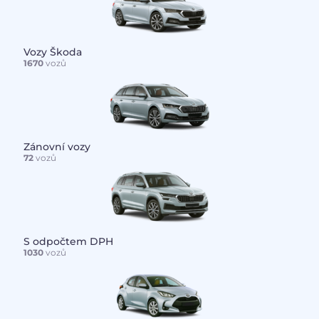
Vozy Škoda
1670
vozů
Zánovní vozy
72
vozů
S odpočtem DPH
1030
vozů