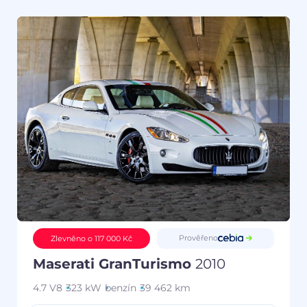
Prověřeno
Zlevněno o 117 000 Kč
Maserati GranTurismo
2010
4.7 V8
323 kW
benzín
39 462 km