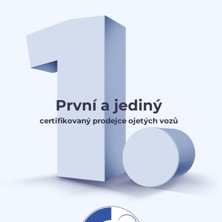
První a jediný
certifikovaný prodejce ojetých vozů