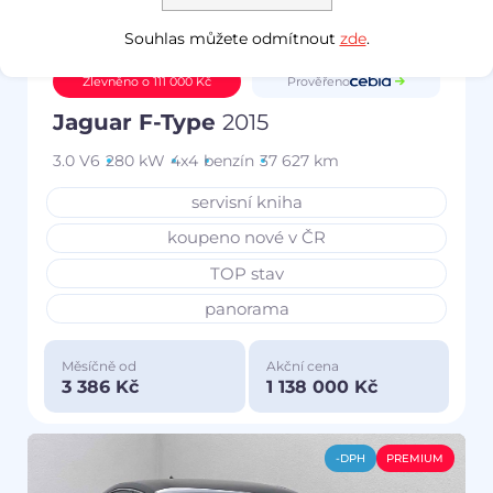
Souhlas můžete odmítnout
zde
.
Prověřeno
Zlevněno o 111 000 Kč
Jaguar F-Type
2015
3.0 V6
280 kW
4x4
benzín
37 627 km
servisní kniha
koupeno nové v ČR
TOP stav
panorama
Měsíčně od
Akční cena
3 386 Kč
1 138 000 Kč
-DPH
PREMIUM