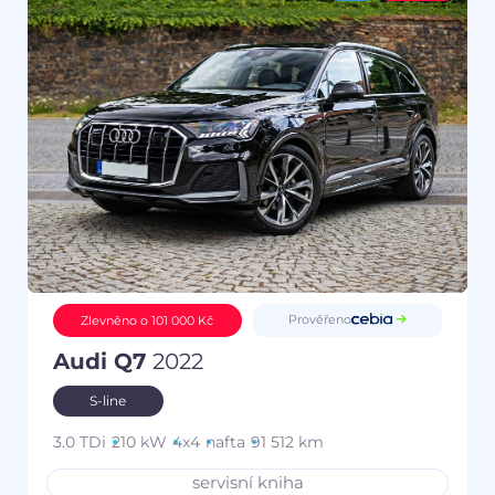
Prověřeno
Zlevněno o 101 000 Kč
Audi Q7
2022
S-line
3.0 TDi
210 kW
4x4
nafta
91 512 km
servisní kniha