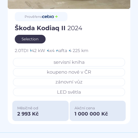
Prověřeno
Škoda Kodiaq II
2024
Selection
2.0TDI
142 kW
4x4
nafta
4 225 km
servisní kniha
koupeno nové v ČR
zánovní vůz
LED světla
Měsíčně od
Akční cena
2 993 Kč
1 000 000 Kč