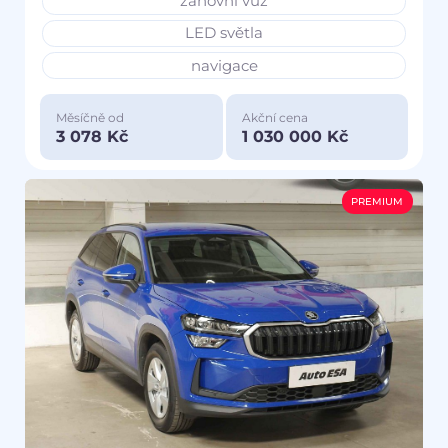
zánovní vůz
LED světla
navigace
Měsíčně od
Akční cena
3 078 Kč
1 030 000 Kč
PREMIUM