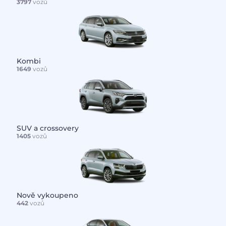
3797
vozů
Kombi
1649
vozů
SUV a crossovery
1405
vozů
Nově vykoupeno
442
vozů