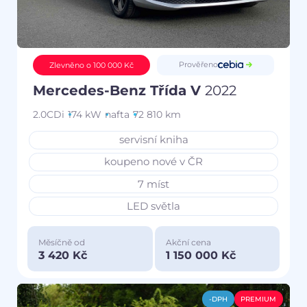
Prověřeno
Zlevněno o 100 000 Kč
Mercedes-Benz Třída V
2022
2.0CDi
174 kW
nafta
72 810 km
servisní kniha
koupeno nové v ČR
7 míst
LED světla
Měsíčně od
Akční cena
3 420 Kč
1 150 000 Kč
-DPH
PREMIUM