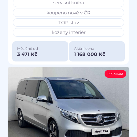
servisní kniha
koupeno nové v ČR
TOP stav
kožený interiér
Měsíčně od
Akční cena
3 471 Kč
1 168 000 Kč
PREMIUM