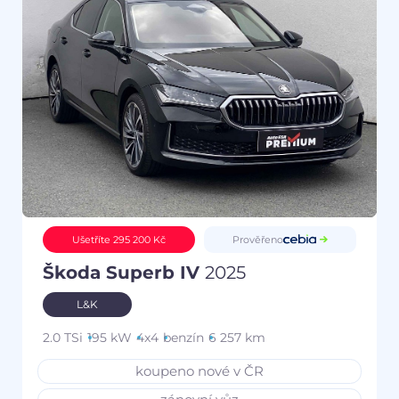
Prověřeno
Ušetříte 295 200 Kč
Škoda Superb IV
2025
L&K
2.0 TSi
195 kW
4x4
benzín
6 257 km
koupeno nové v ČR