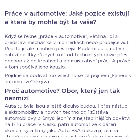
Práce v automotive: Jaké pozice existují
a která by mohla být ta vaše?
Když se řekne „práce v automotive“, většina lidí si
představí mechanika v montérkách nebo prodejce aut.
Realita je ale mnohem pestřejší. Moderní automotive
nabízí desítky různých rolí, od technických pozic přes
obchod až po kreativní a administrativní práci. A právě
v tom spočívá jeho kouzlo.
Pojďme se podívat, co všechno se za pojmem „kariéra v
automotive“ skrývá.
Proč automotive? Obor, který jen tak
nezmizí
Auta tu byla, jsou a ještě dlouho budou. I přes nástup
elektromobility a nových technologií zůstává
automobilový průmysl jedním z nejstabilnějších odvětví
na trhu práce. V Česku patří automotive k páteři
ekonomiky a firmy jako Auto ESA dokazují, že i na
straně prodeje a servisu ojetých vozů jde o dynamický,