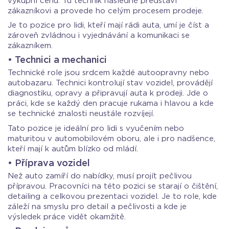
výkupní cenu. Tu technik následně představí
zákazníkovi a provede ho celým procesem prodeje.
Je to pozice pro lidi, kteří mají rádi auta, umí je číst a
zároveň zvládnou i vyjednávání a komunikaci se
zákazníkem.
• Technici a mechanici
Technické role jsou srdcem každé autoopravny nebo
autobazaru. Technici kontrolují stav vozidel, provádějí
diagnostiku, opravy a připravují auta k prodeji. Jde o
práci, kde se každý den pracuje rukama i hlavou a kde
se technické znalosti neustále rozvíjejí.
Tato pozice je ideální pro lidi s vyučením nebo
maturitou v automobilovém oboru, ale i pro nadšence,
kteří mají k autům blízko od mládí.
• Příprava vozidel
Než auto zamíří do nabídky, musí projít pečlivou
přípravou. Pracovníci na této pozici se starají o čištění,
detailing a celkovou prezentaci vozidel. Je to role, kde
záleží na smyslu pro detail a pečlivosti a kde je
výsledek práce vidět okamžitě.