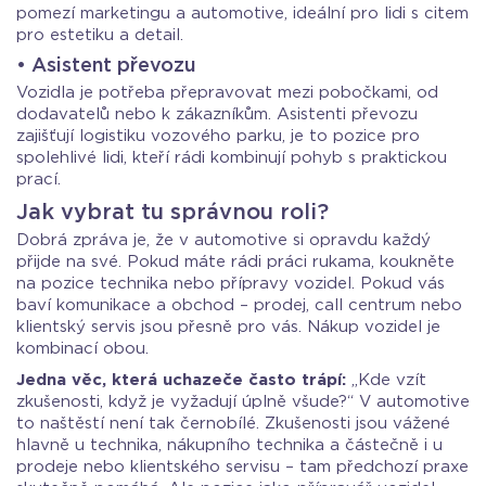
pomezí marketingu a automotive, ideální pro lidi s citem
pro estetiku a detail.
• Asistent převozu
Vozidla je potřeba přepravovat mezi pobočkami, od
dodavatelů nebo k zákazníkům. Asistenti převozu
zajišťují logistiku vozového parku, je to pozice pro
spolehlivé lidi, kteří rádi kombinují pohyb s praktickou
prací.
Jak vybrat tu správnou roli?
Dobrá zpráva je, že v automotive si opravdu každý
přijde na své. Pokud máte rádi práci rukama, koukněte
na pozice technika nebo přípravy vozidel. Pokud vás
baví komunikace a obchod – prodej, call centrum nebo
klientský servis jsou přesně pro vás. Nákup vozidel je
kombinací obou.
Jedna věc, která uchazeče často trápí:
„Kde vzít
zkušenosti, když je vyžadují úplně všude?“ V automotive
to naštěstí není tak černobílé. Zkušenosti jsou vážené
hlavně u technika, nákupního technika a částečně i u
prodeje nebo klientského servisu – tam předchozí praxe