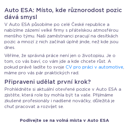
Auto ESA: Místo, kde různorodost pozic
dává smysl
V Auto ESA působíme po celé České republice a
nabízíme zázemí velké firmy s přátelskou atmosférou
menšího týmu. Naši zaměstnanci pracují na desítkách
pozic a mnozí z nich začínali úplně jinde, než kde jsou
dnes.
Věříme, že správná práce není jen o životopisu. Je o
tom, co vás baví, co vám jde a kde chcete růst. A
pokud právě ladíte to svoje
CV pro práci v automotive
,
máme pro vás pár praktických rad.
Připraveni udělat první krok?
Prohlédněte si aktuální otevřené pozice v Auto ESA a
zjistěte, která role by mohla být ta vaše. Přijímáme
zkušené profesionály i nadšené nováčky, důležitá je
chuť pracovat a rozvíjet se.
Podívejte se na volná místa v Auto ESA