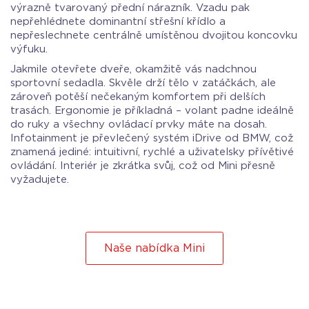
výrazně tvarovaný přední nárazník. Vzadu pak
nepřehlédnete dominantní střešní křídlo a
nepřeslechnete centrálně umístěnou dvojitou koncovku
výfuku.
Jakmile otevřete dveře, okamžitě vás nadchnou
sportovní sedadla. Skvěle drží tělo v zatáčkách, ale
zároveň potěší nečekaným komfortem při delších
trasách. Ergonomie je příkladná – volant padne ideálně
do ruky a všechny ovládací prvky máte na dosah.
Infotainment je převlečený systém iDrive od BMW, což
znamená jediné: intuitivní, rychlé a uživatelsky přívětivé
ovládání. Interiér je zkrátka svůj, což od Mini přesně
vyžadujete.
Naše nabídka Mini