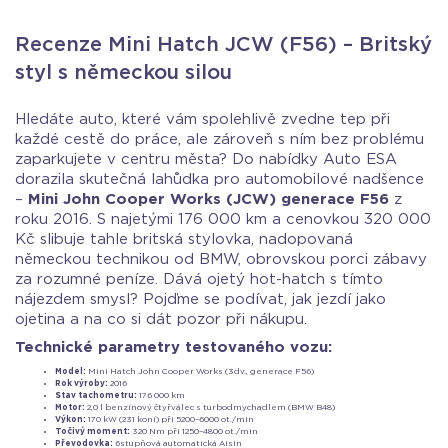
Recenze Mini Hatch JCW (F56) – Britský
styl s německou silou
Hledáte auto, které vám spolehlivě zvedne tep při
každé cestě do práce, ale zároveň s ním bez problému
zaparkujete v centru města? Do nabídky Auto ESA
dorazila skutečná lahůdka pro automobilové nadšence
–
Mini John Cooper Works (JCW) generace F56
z
roku 2016. S najetými 176 000 km a cenovkou 320 000
Kč slibuje tahle britská stylovka, nadopovaná
německou technikou od BMW, obrovskou porci zábavy
za rozumné peníze. Dává ojetý hot-hatch s tímto
nájezdem smysl? Pojďme se podívat, jak jezdí jako
ojetina a na co si dát pozor při nákupu.
Technické parametry testovaného vozu:
Model:
Mini Hatch John Cooper Works (3dv., generace F56)
Rok výroby:
2016
Stav tachometru:
176 000 km
Motor:
2,0 l benzínový čtyřválec s turbodmychadlem (BMW B48)
Výkon:
170 kW (231 koní) při 5200–6000 ot./min
Točivý moment:
320 Nm při 1250–4800 ot./min
Převodovka:
6stupňová automatická Aisin