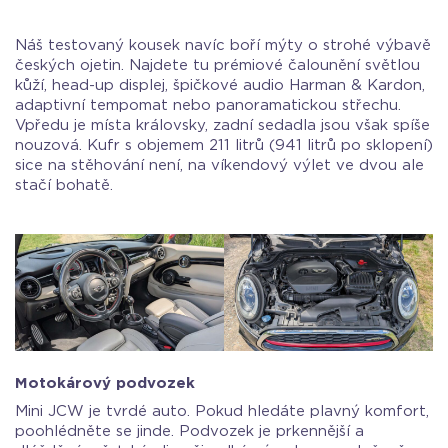
Náš testovaný kousek navíc boří mýty o strohé výbavě
českých ojetin. Najdete tu prémiové čalounění světlou
kůží, head-up displej, špičkové audio Harman & Kardon,
adaptivní tempomat nebo panoramatickou střechu.
Vpředu je místa královsky, zadní sedadla jsou však spíše
nouzová. Kufr s objemem 211 litrů (941 litrů po sklopení)
sice na stěhování není, na víkendový výlet ve dvou ale
stačí bohatě.
Motokárový podvozek
Mini JCW je tvrdé auto. Pokud hledáte plavný komfort,
poohlédněte se jinde. Podvozek je prkennější a