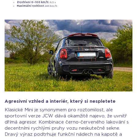
Zrychlení 0–100 km/h:
6,3 s
Maximální rychlost
: 246 km/h
Agresivní vzhled a interiér, který si nespletete
Klasické Mini je synonymem pro roztomilost, ale
sportovní verze JCW dává okamžitě najevo, že uvnitř
dřímá agresor. Kombinace černo-červeného lakování s
decentními rychlými pruhy vozu neskutečně sekne.
Dravý výraz podtrhuje funkční nádech na kapotě a