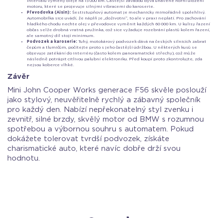
intervalu výměny oleje na 15 000 km. Častější závadou bývá unavené horní uložení
motoru, které se projevuje silnými vibracemi do karoserie.
Převodovka (Aisin):
Šestistupňový automat je mechanicky mimořádně spolehlivý.
Automobilka sice uvádí, že náplň je „doživotní“, to ale v praxi neplatí. Pro zachování
hladkého chodu nechte olej v převodovce vyměnit každých 60 000 km. U kulisy řazení
občas selže drobná vratná pružinka, což sice vyžaduje rozebrání plastů kolem řazení,
ale samotný díl stojí minimum.
Podvozek a karoserie:
Tuhý, motokárový podvozek dává na českých silnicích zabrat
čepům a tlumičům, počítejte proto s jeho častější údržbou. U některých kusů se
objevuje zatékání do interiéru (často kolem panoramatické střechy), což může
následně potrápit citlivou palubní elektroniku. Před koupí proto zkontrolujte, zda
nejsou koberce vlhké.
Závěr
Mini John Cooper Works generace F56 skvěle poslouží
jako stylový, neuvěřitelně rychlý a zábavný společník
pro každý den. Nabízí nepřekonatelný styl zvenku i
zevnitř, silné brzdy, skvělý motor od BMW s rozumnou
spotřebou a výbornou souhru s automatem. Pokud
dokážete tolerovat tvrdší podvozek, získáte
charismatické auto, které navíc dobře drží svou
hodnotu.