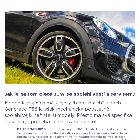
Jak je na tom ojeté JCW se spolehlivostí a servisem?
Mnoho kupujících má z ojetých hot-hatchů strach.
Generace F56 je však mechanicky podstatně
spolehlivější než starší modely. Přesto má svá specifika,
na která je potřeba se v bazaru zaměřit:
Motor (BMW B48):
Oproti staršímu motoru N20 je tato jednotka příkladně robustní.
Vzhledem k přímému vstřikování paliva však může trpět na usazování karbonu.
Klíčem k dlouhověkosti je tankování kvalitního aditivovaného paliva a zkrácení