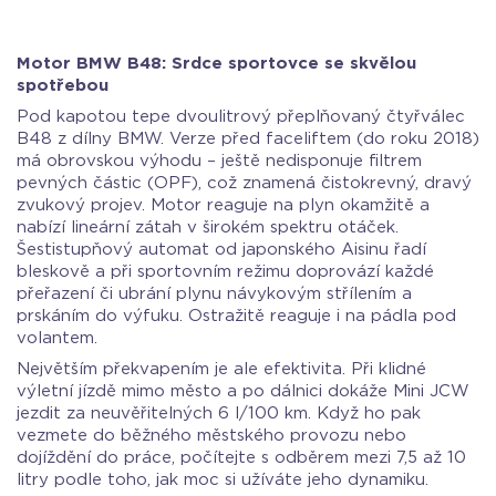
Motor BMW B48: Srdce sportovce se skvělou
spotřebou
Pod kapotou tepe dvoulitrový přeplňovaný čtyřválec
B48 z dílny BMW. Verze před faceliftem (do roku 2018)
má obrovskou výhodu – ještě nedisponuje filtrem
pevných částic (OPF), což znamená čistokrevný, dravý
zvukový projev. Motor reaguje na plyn okamžitě a
nabízí lineární zátah v širokém spektru otáček.
Šestistupňový automat od japonského Aisinu řadí
bleskově a při sportovním režimu doprovází každé
přeřazení či ubrání plynu návykovým střílením a
prskáním do výfuku. Ostražitě reaguje i na pádla pod
volantem.
Největším překvapením je ale efektivita. Při klidné
výletní jízdě mimo město a po dálnici dokáže Mini JCW
jezdit za neuvěřitelných 6 l/100 km. Když ho pak
vezmete do běžného městského provozu nebo
dojíždění do práce, počítejte s odběrem mezi 7,5 až 10
litry podle toho, jak moc si užíváte jeho dynamiku.