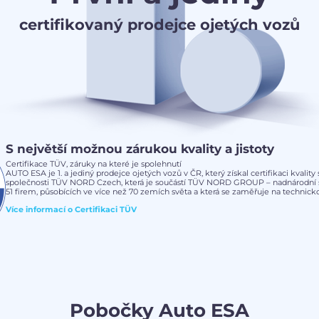
certifikovaný prodejce ojetých vozů
S největší možnou zárukou kvality a jistoty
Certifikace TÜV, záruky na které je spolehnutí
AUTO ESA je 1. a jediný prodejce ojetých vozů v ČR, který získal certifikaci kvalit
společnosti TÜV NORD Czech, která je součástí TÜV NORD GROUP – nadnárodní s
51 firem, působících ve více než 70 zemích světa a která se zaměřuje na technickou
Více informací o
Certifikaci TÜV
Pobočky Auto ESA