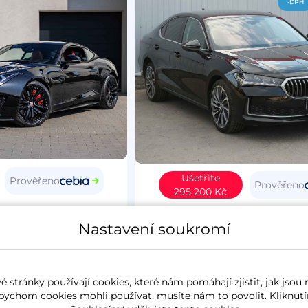
-DPH
Ušetříte
Prověřeno
Prověřeno
295 200 Kč
Type
2015
Škoda Superb IV
20
Nastavení soukromí
4
benzín
37 627 km
L&K
koupeno nové v ČR
2.0 TSi
195 kW
4x4
benzín
6 257 k
 stránky používají cookies, které nám pomáhají zjistit, jak jsou 
panorama
koupeno nové v ČR
zánovn
bychom cookies mohli používat, musíte nám to povolit. Kliknutí