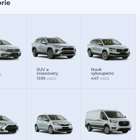
rie
SUV a
Nově
crossovery
vykoupeno
ů
1395
vozů
447
vozů