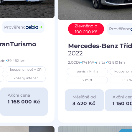
Zlevněno o
Prověřeno
Prověřeno
100 000 Kč
GranTurismo
Mercedes-Benz Tříd
2022
zín
39 462 km
2.0CDi
174 kW
nafta
72 810 km
koupeno nové v ČR
servisní kniha
koupeno n
kožený interiér
7 míst
LED sv
Akční cena
Měsíčně od
Akční ce
1 168 000 Kč
3 420 Kč
1 150 0