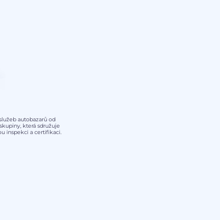
y služeb autobazarů od
kupiny, která sdružuje
 inspekci a certifikaci.