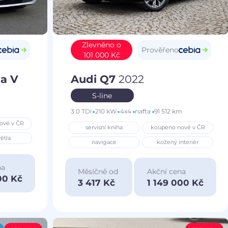
Zlevněno o
Prověřeno
101 000 Kč
a V
Audi Q7
2022
S-line
3.0 TDi
210 kW
4x4
nafta
91 512 km
ové v ČR
servisní kniha
koupeno nové v ČR
ětla
navigace
kožený interiér
na
Měsíčně od
Akční cena
00 Kč
3 417 Kč
1 149 000 Kč