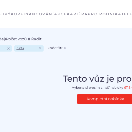
EJ
VÝKUP
FINANCOVÁNÍ
AKCE
KARIÉRA
PRO PODNIKATEL
dej
Počet vozů
0
Řadit
I
I
Zrušit filtr
nafta
Tento vůz je pr
Vyberte si prosím z naší nabídky
6118
Kompletní nabídka