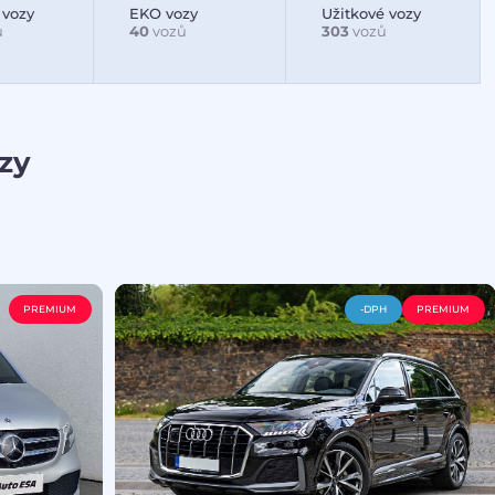
 vozy
EKO vozy
Užitkové vozy
ů
40
vozů
303
vozů
zy
PREMIUM
-DPH
PREMIUM