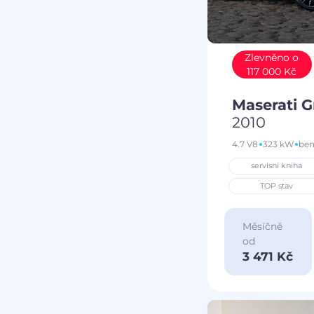
Zlevněno o
117 000 Kč
Maserati 
2010
4.7 V8
323 kW
ben
servisní kniha
TOP stav
Měsíčně
od
3 471 Kč