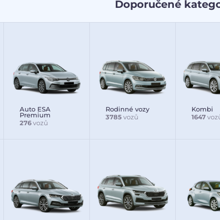
Doporučené katego
Auto ESA
Rodinné vozy
Kombi
Premium
3785
vozů
1647
voz
276
vozů