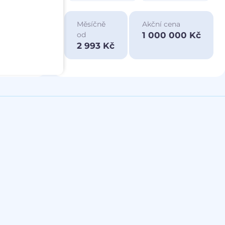
ace
Měsíčně
Akční cena
a
1 000 000 Kč
od
00 Kč
2 993 Kč