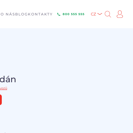
E
O NÁS
BLOG
KONTAKTY
CZ
800 555 555
odán
 vozů