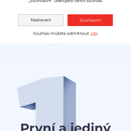
„Souhlasím“ udělujete tento souhlas.
LED světla
navig
Akční cena
1 138 000 Kč
Měsíčně
Akční cen
Nastavení
Souhlasím
1 030 0
od
3 078 Kč
Souhlas můžete odmítnout
zde
.
První a jediný