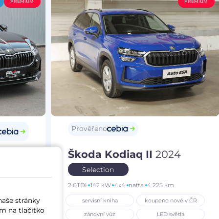
PREMIUM
PREMIUM
Prověřeno
Škoda Kodiaq II
2024
25
Selection
2.0TDI
142 kW
4x4
nafta
4 225 km
m
naše stránky
servisní kniha
koupeno nové v ČR
í vůz
m na tlačítko
zánovní vůz
LED světla