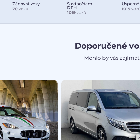
Zánovní vozy
S odpočtem
Úsporné
DPH
70
vozů
1015
voz
1019
vozů
Doporučené vo
Mohlo by vás zajímat