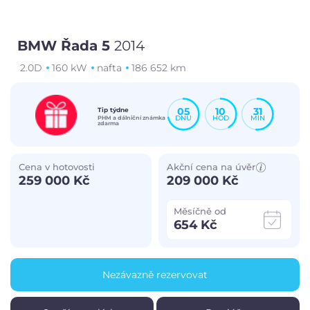
BMW Řada 5
2014
2.0D
160 kW
nafta
186 652 km
05
10
31
Tip týdne
DNŮ
HOD
MIN
PHM a dálniční známka
zdarma
Cena v hotovosti
Akční cena na úvěr
259 000 Kč
209 000 Kč
Měsíčně od
654 Kč
Nezávazně rezervovat