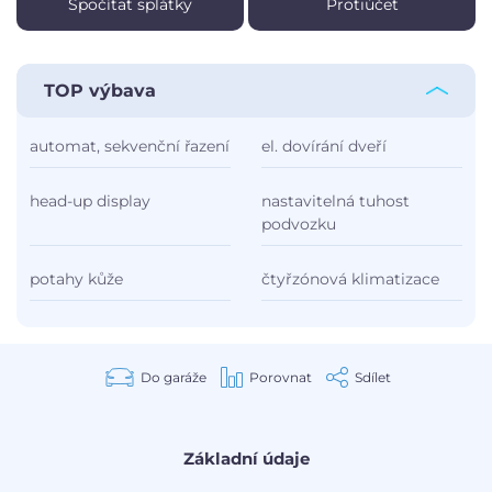
Spočítat splátky
Protiúčet
TOP výbava
automat, sekvenční řazení
el. dovírání dveří
head-up display
nastavitelná tuhost
podvozku
potahy kůže
čtyřzónová klimatizace
Do garáže
Porovnat
Sdílet
Základní údaje