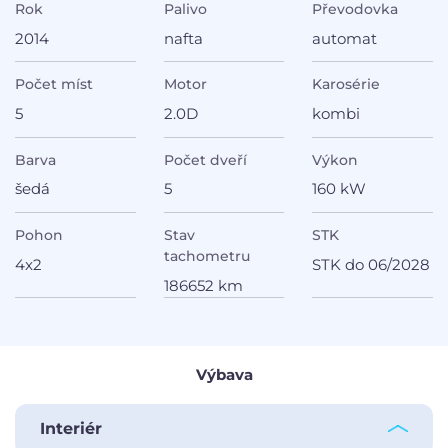
Rok
Palivo
Převodovka
2014
nafta
automat
Počet míst
Motor
Karosérie
5
2.0D
kombi
Barva
Počet dveří
Výkon
šedá
5
160 kW
Pohon
Stav
STK
tachometru
4x2
STK do 06/2028
186652 km
Výbava
Interiér