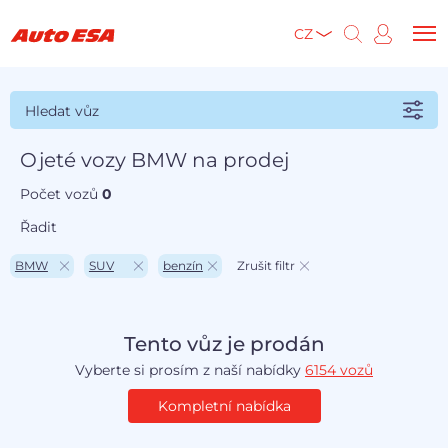
CZ
Hledat vůz
Ojeté vozy BMW na prodej
Počet vozů
0
Řadit
BMW
SUV
benzín
Zrušit filtr
Tento vůz je prodán
Vyberte si prosím z naší nabídky
6154 vozů
Kompletní nabídka