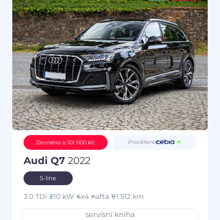
Prověřeno
Zlevněno o 101 000 Kč
Audi Q7
2022
S-line
3.0 TDi
210 kW
4x4
nafta
91 512 km
servisní kniha