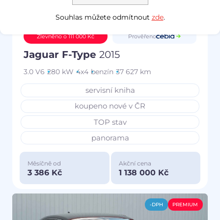
Souhlas můžete odmítnout
zde
.
Prověřeno
Zlevněno o 111 000 Kč
Jaguar F-Type
2015
3.0 V6
280 kW
4x4
benzín
37 627 km
servisní kniha
koupeno nové v ČR
TOP stav
panorama
Měsíčně od
Akční cena
3 386 Kč
1 138 000 Kč
-DPH
PREMIUM