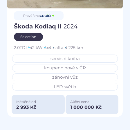
Prověřeno
Škoda Kodiaq II
2024
Selection
2.0TDI
142 kW
4x4
nafta
4 225 km
servisní kniha
koupeno nové v ČR
zánovní vůz
LED světla
Měsíčně od
Akční cena
2 993 Kč
1 000 000 Kč