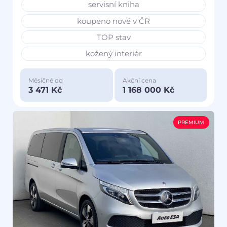
servisní kniha
koupeno nové v ČR
TOP stav
kožený interiér
Měsíčně od
Akční cena
3 471 Kč
1 168 000 Kč
PREMIUM