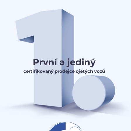
První a jediný
certifikovaný prodejce ojetých vozů