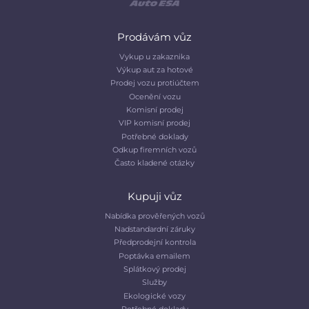
Prodávám vůz
Vykup u zakaznika
Výkup aut za hotové
Prodej vozu protiúčtem
Ocenění vozu
Komisní prodej
VIP komisní prodej
Potřebné doklady
Odkup firemních vozů
Často kladené otázky
Kupuji vůz
Nabídka prověřených vozů
Nadstandardní záruky
Předprodejní kontrola
Poptávka emailem
Splátkový prodej
Služby
Ekologické vozy
Potřebné doklady