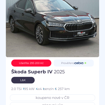
Prověřeno
Ušetříte 295 200 Kč
Škoda Superb IV
2025
L&K
2.0 TSi
195 kW
4x4
benzín
6 257 km
koupeno nové v ČR