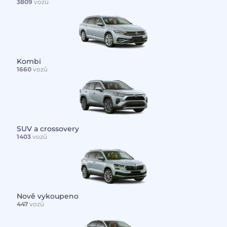
3809
vozů
Kombi
1660
vozů
SUV a crossovery
1403
vozů
Nově vykoupeno
447
vozů