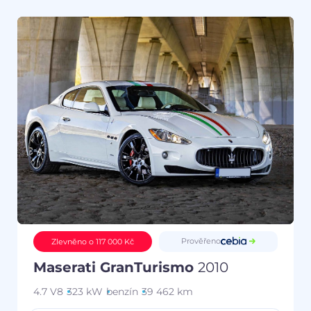
Prověřeno
Zlevněno o 117 000 Kč
Maserati GranTurismo
2010
4.7 V8
323 kW
benzín
39 462 km