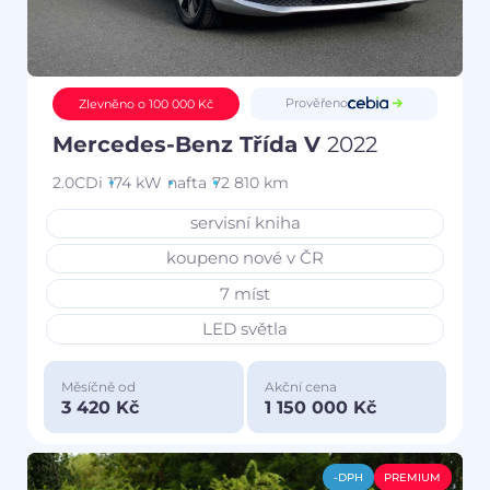
Prověřeno
Zlevněno o 100 000 Kč
Mercedes-Benz Třída V
2022
2.0CDi
174 kW
nafta
72 810 km
servisní kniha
koupeno nové v ČR
7 míst
LED světla
Měsíčně od
Akční cena
3 420 Kč
1 150 000 Kč
-DPH
PREMIUM