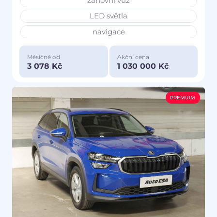
zánovní vůz
LED světla
navigace
Měsíčně od
Akční cena
3 078 Kč
1 030 000 Kč
PREMIUM