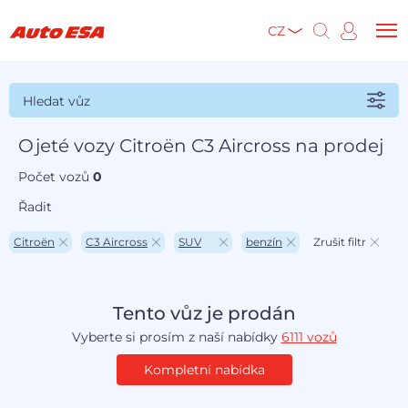
CZ
Hledat vůz
Ojeté vozy Citroën C3 Aircross na prodej
Počet vozů
0
Řadit
Citroën
C3 Aircross
SUV
benzín
Zrušit filtr
Tento vůz je prodán
Vyberte si prosím z naší nabídky
6111 vozů
Kompletní nabídka