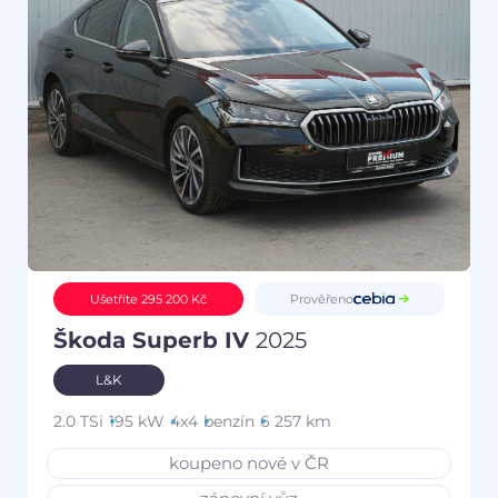
Prověřeno
Ušetříte 295 200 Kč
Škoda Superb IV
2025
L&K
2.0 TSi
195 kW
4x4
benzín
6 257 km
koupeno nové v ČR