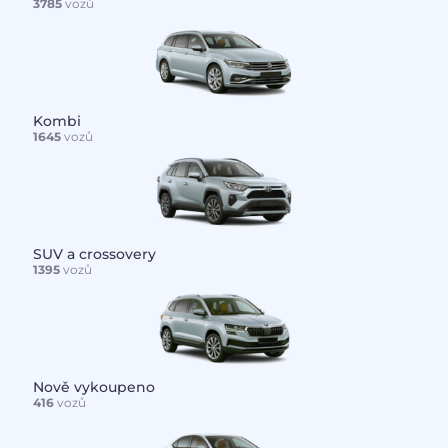
3785
vozů
Kombi
1645
vozů
SUV a crossovery
1395
vozů
Nově vykoupeno
416
vozů