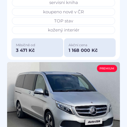
servisní kniha
koupeno nové v ČR
TOP stav
kožený interiér
Měsíčně od
Akční cena
3 471 Kč
1 168 000 Kč
PREMIUM