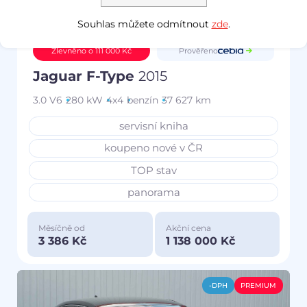
Souhlas můžete odmítnout
zde
.
Prověřeno
Zlevněno o 111 000 Kč
Jaguar F-Type
2015
3.0 V6
280 kW
4x4
benzín
37 627 km
servisní kniha
koupeno nové v ČR
TOP stav
panorama
Měsíčně od
Akční cena
3 386 Kč
1 138 000 Kč
-DPH
PREMIUM