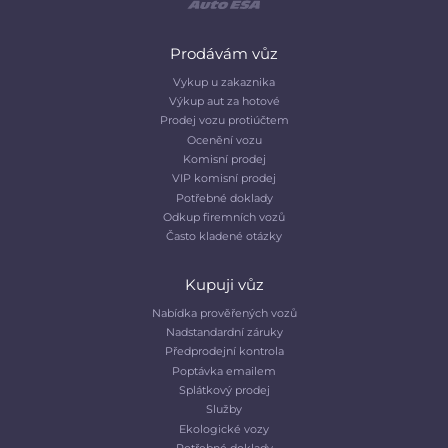
Prodávám vůz
Vykup u zakaznika
Výkup aut za hotové
Prodej vozu protiúčtem
Ocenění vozu
Komisní prodej
VIP komisní prodej
Potřebné doklady
Odkup firemních vozů
Často kladené otázky
Kupuji vůz
Nabídka prověřených vozů
Nadstandardní záruky
Předprodejní kontrola
Poptávka emailem
Splátkový prodej
Služby
Ekologické vozy
Potřebné doklady