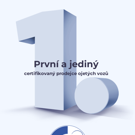
První a jediný
certifikovaný prodejce ojetých vozů