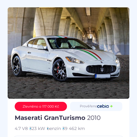
Prověřeno
Zlevněno o 117 000 Kč
Maserati GranTurismo
2010
4.7 V8
323 kW
benzín
39 462 km