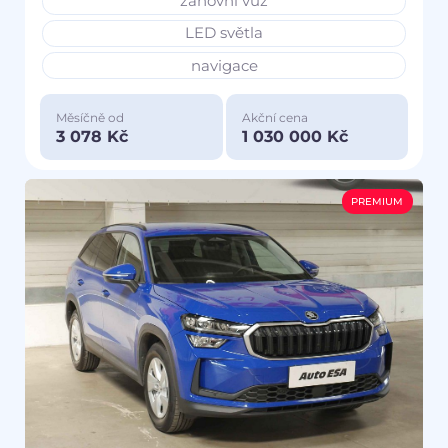
zánovní vůz
LED světla
navigace
Měsíčně od
Akční cena
3 078 Kč
1 030 000 Kč
PREMIUM