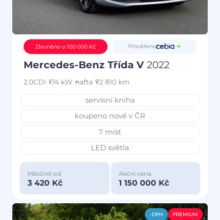
Prověřeno
Zlevněno o 100 000 Kč
Mercedes-Benz Třída V
2022
2.0CDi
174 kW
nafta
72 810 km
servisní kniha
koupeno nové v ČR
7 míst
LED světla
Měsíčně od
Akční cena
3 420 Kč
1 150 000 Kč
-DPH
PREMIUM