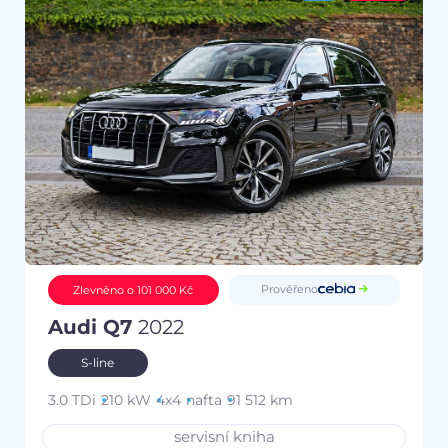
Prověřeno
Zlevněno o 101 000 Kč
Audi Q7
2022
S-line
3.0 TDi
210 kW
4x4
nafta
91 512 km
servisní kniha