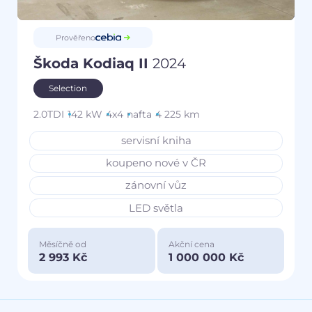
Prověřeno
Škoda Kodiaq II
2024
Selection
2.0TDI
142 kW
4x4
nafta
4 225 km
servisní kniha
koupeno nové v ČR
zánovní vůz
LED světla
Měsíčně od
Akční cena
2 993 Kč
1 000 000 Kč