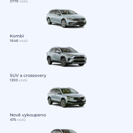
3779
vozů
Kombi
1646
vozů
SUV a crossovery
1393
vozů
Nově vykoupeno
475
vozů