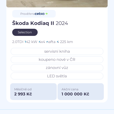
Prověřeno
Škoda Kodiaq II
2024
Selection
2.0TDI
142 kW
4x4
nafta
4 225 km
servisní kniha
koupeno nové v ČR
zánovní vůz
LED světla
Měsíčně od
Akční cena
2 993 Kč
1 000 000 Kč