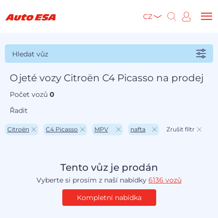
CZ
Hledat vůz
Ojeté vozy Citroën C4 Picasso na prodej
Počet vozů
0
Řadit
Citroën
C4 Picasso
MPV
nafta
Zrušit filtr
Tento vůz je prodán
Vyberte si prosím z naší nabídky
6136 vozů
Kompletní nabídka