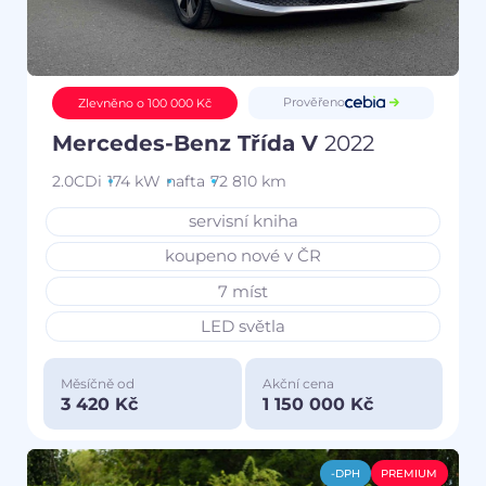
Prověřeno
Zlevněno o 100 000 Kč
Mercedes-Benz Třída V
2022
2.0CDi
174 kW
nafta
72 810 km
servisní kniha
koupeno nové v ČR
7 míst
LED světla
Měsíčně od
Akční cena
3 420 Kč
1 150 000 Kč
-DPH
PREMIUM