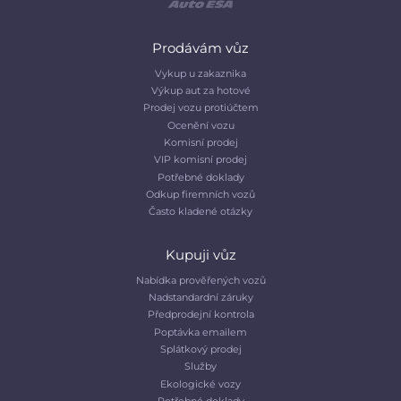
Prodávám vůz
Vykup u zakaznika
Výkup aut za hotové
Prodej vozu protiúčtem
Ocenění vozu
Komisní prodej
VIP komisní prodej
Potřebné doklady
Odkup firemních vozů
Často kladené otázky
Kupuji vůz
Nabídka prověřených vozů
Nadstandardní záruky
Předprodejní kontrola
Poptávka emailem
Splátkový prodej
Služby
Ekologické vozy
Potřebné doklady