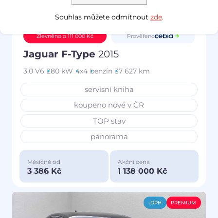
Souhlas můžete odmítnout
zde
.
Prověřeno
Zlevněno o 111 000 Kč
Jaguar F-Type
2015
3.0 V6
280 kW
4x4
benzín
37 627 km
servisní kniha
koupeno nové v ČR
TOP stav
panorama
Měsíčně od
Akční cena
3 386 Kč
1 138 000 Kč
-DPH
PREMIUM