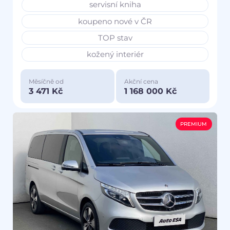
servisní kniha
koupeno nové v ČR
TOP stav
kožený interiér
Měsíčně od
Akční cena
3 471 Kč
1 168 000 Kč
PREMIUM