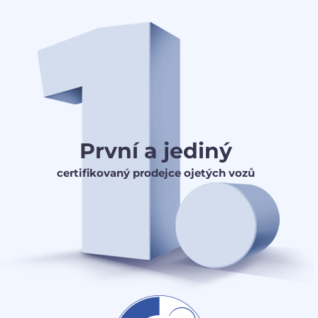
První a jediný
certifikovaný prodejce ojetých vozů