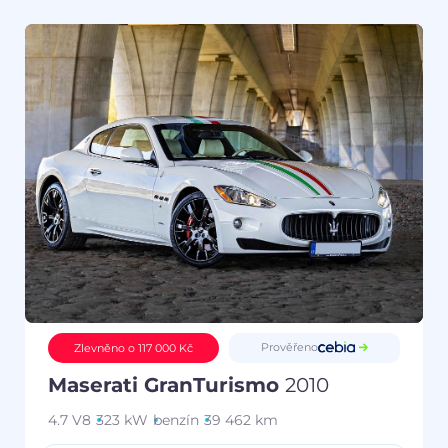
Prověřeno
Zlevněno o 117 000 Kč
Maserati GranTurismo
2010
4.7 V8
323 kW
benzín
39 462 km