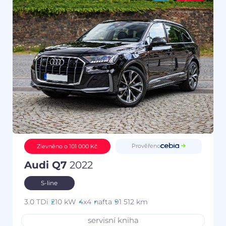
Prověřeno
Zlevněno o 101 000 Kč
Audi Q7
2022
S-line
3.0 TDi
210 kW
4x4
nafta
91 512 km
servisní kniha