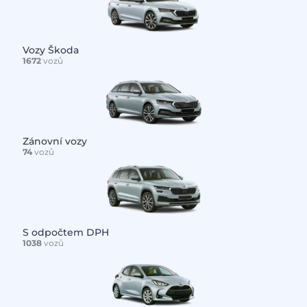
Vozy Škoda
1672
vozů
Zánovní vozy
74
vozů
S odpočtem DPH
1038
vozů