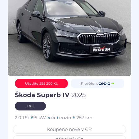
Prověřeno
Ušetříte 295 200 Kč
Škoda Superb IV
2025
L&K
2.0 TSi
195 kW
4x4
benzín
6 257 km
koupeno nové v ČR