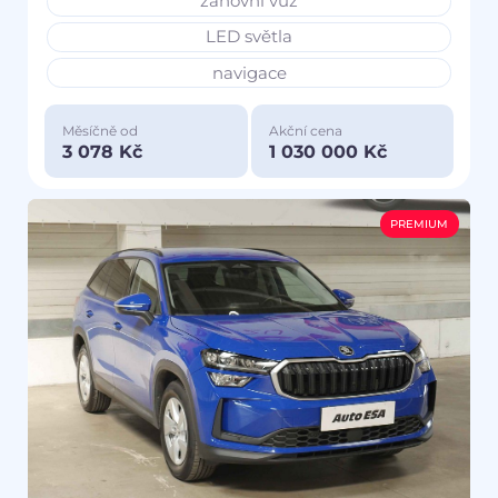
zánovní vůz
LED světla
navigace
Měsíčně od
Akční cena
3 078 Kč
1 030 000 Kč
PREMIUM