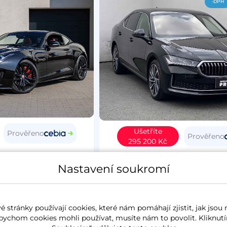
-DPH
Ušetříte
Prověřeno
Prověřeno
295 200 Kč
Type
2015
Škoda Superb IV
20
Nastavení soukromí
4
benzín
37 627 km
L&K
koupeno nové v ČR
2.0 TSi
195 kW
4x4
benzín
6 257 k
 stránky používají cookies, které nám pomáhají zjistit, jak jsou 
panorama
koupeno nové v ČR
zánovn
bychom cookies mohli používat, musíte nám to povolit. Kliknutí