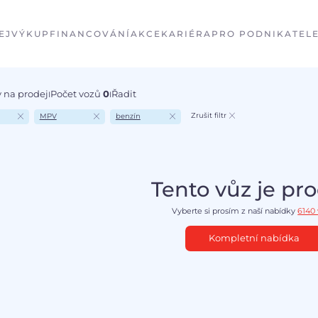
EJ
VÝKUP
FINANCOVÁNÍ
AKCE
KARIÉRA
PRO PODNIKATEL
 na prodej
Počet vozů
0
Řadit
I
I
Zrušit filtr
MPV
benzín
Tento vůz je pr
Vyberte si prosím z naší nabídky
6140
Kompletní nabídka