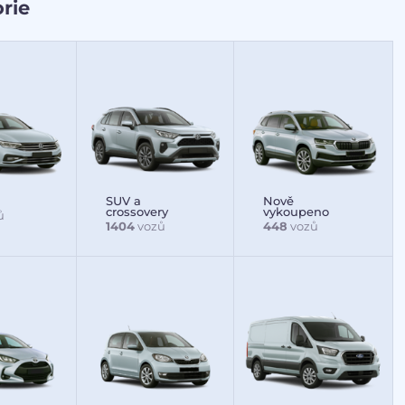
rie
SUV a
Nově
crossovery
vykoupeno
ů
1404
vozů
448
vozů