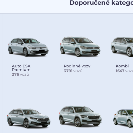
Doporučené katego
Auto ESA
Rodinné vozy
Kombi
Premium
3791
vozů
1647
voz
276
vozů