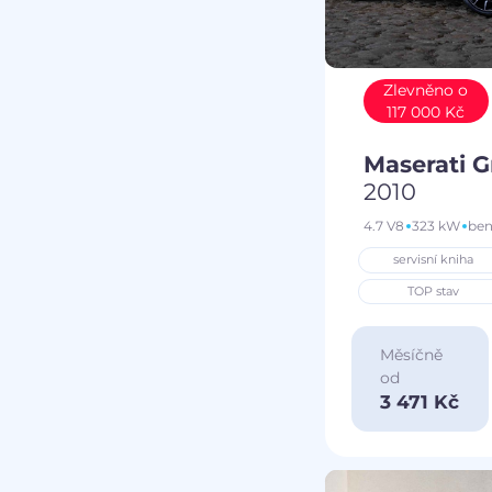
Zlevněno o
117 000 Kč
Maserati 
2010
4.7 V8
323 kW
ben
servisní kniha
TOP stav
Měsíčně
od
3 471 Kč