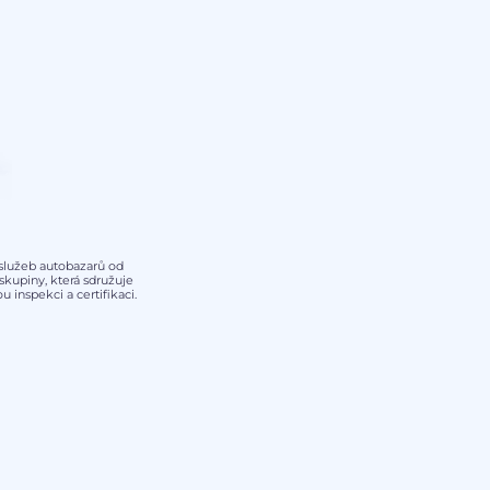
y služeb autobazarů od
kupiny, která sdružuje
 inspekci a certifikaci.