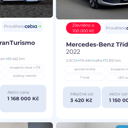
Zlevněno o
Prověřeno
Prověřeno
100 000 Kč
GranTurismo
Mercedes-Benz Tříd
2022
zín
39 462 km
2.0CDi
174 kW
nafta
72 810 km
koupeno nové v ČR
servisní kniha
koupeno n
kožený interiér
7 míst
LED sv
Akční cena
Měsíčně od
Akční ce
1 168 000 Kč
3 420 Kč
1 150 0