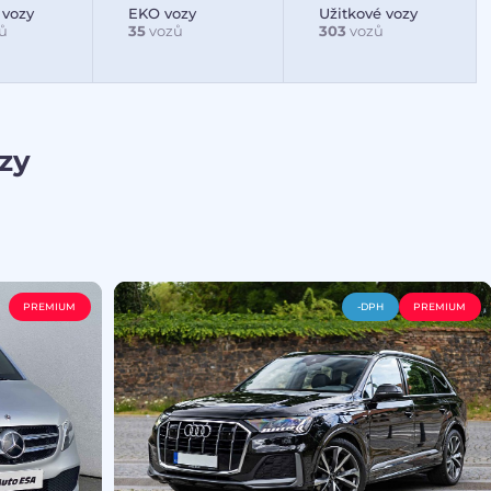
 vozy
EKO vozy
Užitkové vozy
ů
35
vozů
303
vozů
zy
PREMIUM
-DPH
PREMIUM