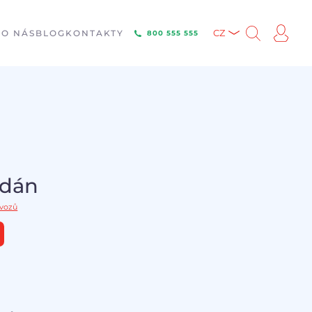
E
O NÁS
BLOG
KONTAKTY
CZ
800 555 555
odán
 vozů