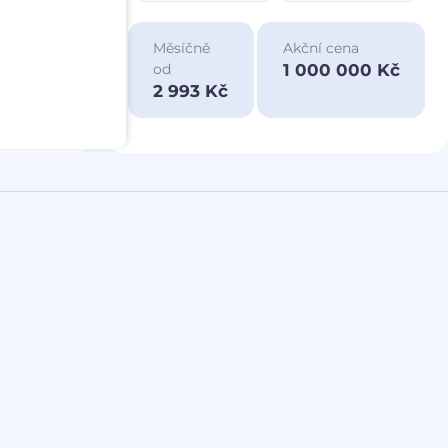
ace
Měsíčně
Akční cena
a
1 000 000 Kč
od
00 Kč
2 993 Kč