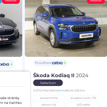
PREMIUM
PREMIUM
Prověřeno
Škoda Kodiaq II
2024
25
Selection
2.0TDI
142 kW
4x4
nafta
4 225 km
m
naše stránky
servisní kniha
koupeno nové v ČR
í vůz
m na tlačítko
zánovní vůz
LED světla