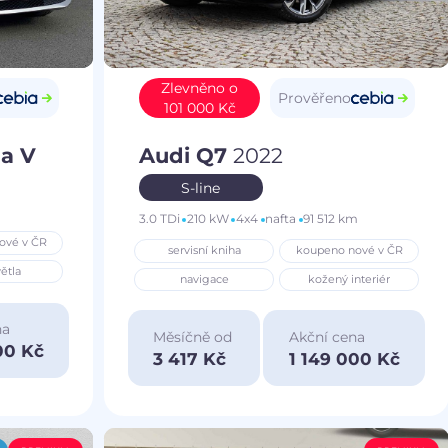
Zlevněno o
Prověřeno
101 000 Kč
a V
Audi Q7
2022
S-line
3.0 TDi
210 kW
4x4
nafta
91 512 km
ové v ČR
servisní kniha
koupeno nové v ČR
ětla
navigace
kožený interiér
na
Měsíčně od
Akční cena
00 Kč
3 417 Kč
1 149 000 Kč