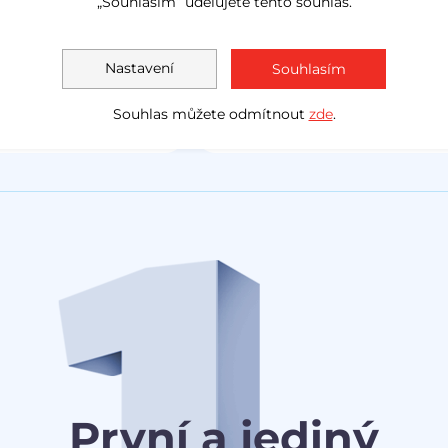
„Souhlasím“ udělujete tento souhlas.
LED světla
navig
Akční cena
1 138 000 Kč
Měsíčně
Akční cen
Nastavení
Souhlasím
1 030 0
od
3 078 Kč
Souhlas můžete odmítnout
zde
.
První a jediný