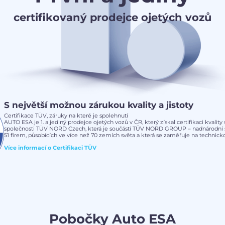
certifikovaný prodejce ojetých vozů
S největší možnou zárukou kvality a jistoty
Certifikace TÜV, záruky na které je spolehnutí
AUTO ESA je 1. a jediný prodejce ojetých vozů v ČR, který získal certifikaci kvalit
společnosti TÜV NORD Czech, která je součástí TÜV NORD GROUP – nadnárodní s
51 firem, působících ve více než 70 zemích světa a která se zaměřuje na technickou
Více informací o
Certifikaci TÜV
Pobočky Auto ESA