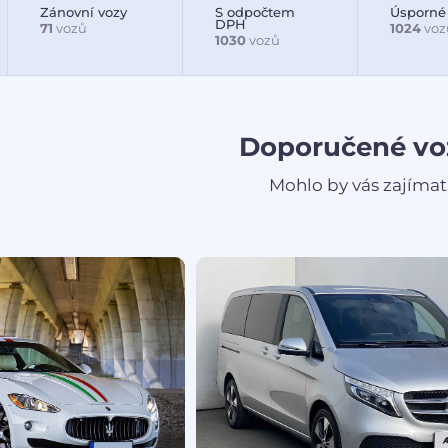
Zánovní vozy
S odpočtem
Úsporné
DPH
71
vozů
1024
voz
1030
vozů
Doporučené vo
Mohlo by vás zajímat