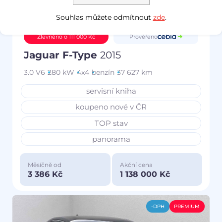
Souhlas můžete odmítnout
zde
.
Prověřeno
Zlevněno o 111 000 Kč
Jaguar F-Type
2015
3.0 V6
280 kW
4x4
benzín
37 627 km
servisní kniha
koupeno nové v ČR
TOP stav
panorama
Měsíčně od
Akční cena
3 386 Kč
1 138 000 Kč
-DPH
PREMIUM