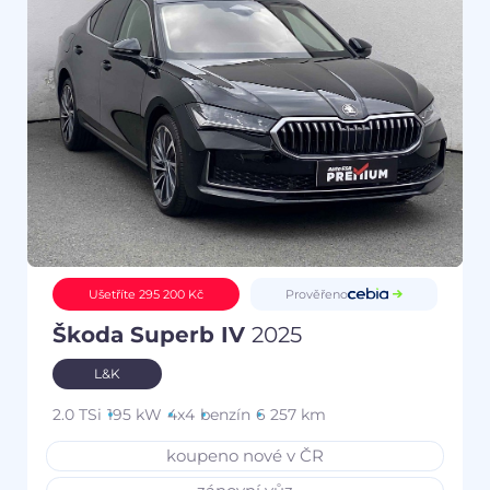
Prověřeno
Ušetříte 295 200 Kč
Škoda Superb IV
2025
L&K
2.0 TSi
195 kW
4x4
benzín
6 257 km
koupeno nové v ČR