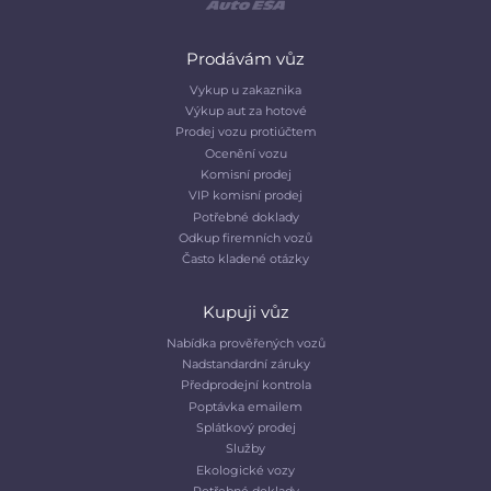
Prodávám vůz
Vykup u zakaznika
Výkup aut za hotové
Prodej vozu protiúčtem
Ocenění vozu
Komisní prodej
VIP komisní prodej
Potřebné doklady
Odkup firemních vozů
Často kladené otázky
Kupuji vůz
Nabídka prověřených vozů
Nadstandardní záruky
Předprodejní kontrola
Poptávka emailem
Splátkový prodej
Služby
Ekologické vozy
Potřebné doklady