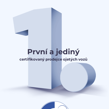
První a jediný
certifikovaný prodejce ojetých vozů