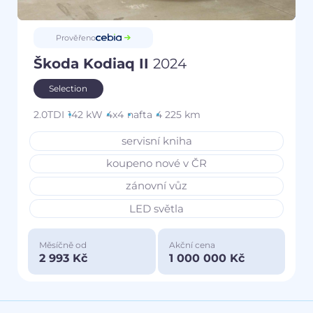
Prověřeno
Škoda Kodiaq II
2024
Selection
2.0TDI
142 kW
4x4
nafta
4 225 km
servisní kniha
koupeno nové v ČR
zánovní vůz
LED světla
Měsíčně od
Akční cena
2 993 Kč
1 000 000 Kč