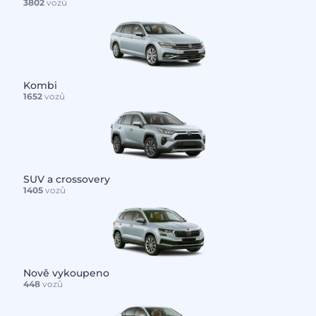
3802
vozů
Kombi
1652
vozů
SUV a crossovery
1405
vozů
Nově vykoupeno
448
vozů