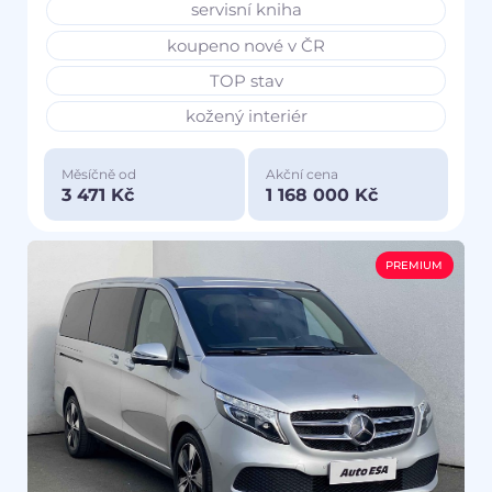
servisní kniha
koupeno nové v ČR
TOP stav
kožený interiér
Měsíčně od
Akční cena
3 471 Kč
1 168 000 Kč
PREMIUM