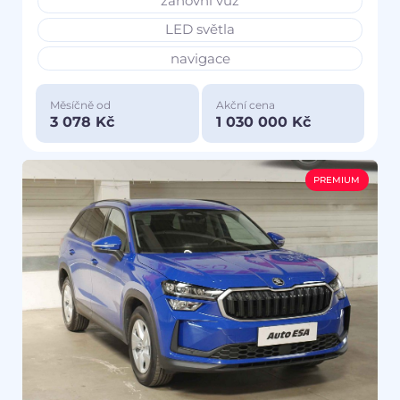
zánovní vůz
LED světla
navigace
Měsíčně od
Akční cena
3 078 Kč
1 030 000 Kč
PREMIUM