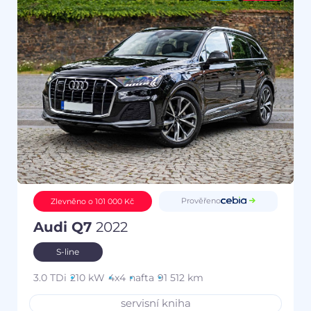
Prověřeno
Zlevněno o 101 000 Kč
Audi Q7
2022
S-line
3.0 TDi
210 kW
4x4
nafta
91 512 km
servisní kniha