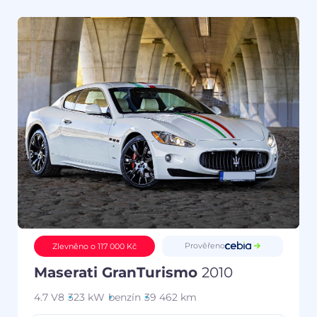
Prověřeno
Zlevněno o 117 000 Kč
Maserati GranTurismo
2010
4.7 V8
323 kW
benzín
39 462 km