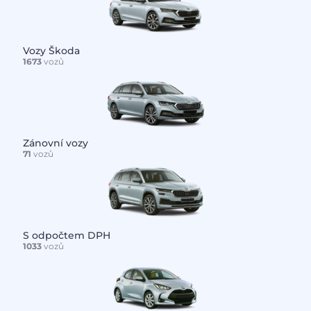
Vozy Škoda
1673
vozů
Zánovní vozy
71
vozů
S odpočtem DPH
1033
vozů