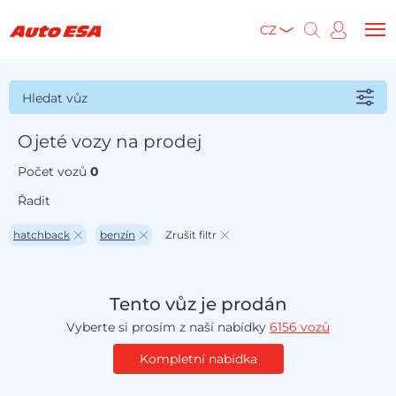
CZ
Hledat vůz
Ojeté vozy na prodej
Počet vozů
0
Řadit
hatchback
benzín
Zrušit filtr
Tento vůz je prodán
Vyberte si prosím z naší nabídky
6156 vozů
Kompletní nabídka