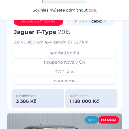
Souhlas můžete odmítnout
zde
.
Prověřeno
Zlevněno o 111 000 Kč
Jaguar F-Type
2015
3.0 V6
280 kW
4x4
benzín
37 627 km
servisní kniha
koupeno nové v ČR
TOP stav
panorama
Měsíčně od
Akční cena
3 386 Kč
1 138 000 Kč
-DPH
PREMIUM