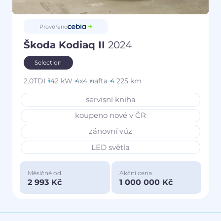
Prověřeno
Škoda Kodiaq II
2024
Selection
2.0TDI
142 kW
4x4
nafta
4 225 km
servisní kniha
koupeno nové v ČR
zánovní vůz
LED světla
Měsíčně od
Akční cena
2 993 Kč
1 000 000 Kč