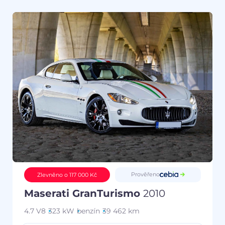
Prověřeno
Zlevněno o 117 000 Kč
Maserati GranTurismo
2010
4.7 V8
323 kW
benzín
39 462 km