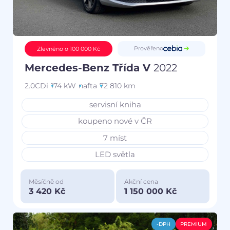
Prověřeno
Zlevněno o 100 000 Kč
Mercedes-Benz Třída V
2022
2.0CDi
174 kW
nafta
72 810 km
servisní kniha
koupeno nové v ČR
7 míst
LED světla
Měsíčně od
Akční cena
3 420 Kč
1 150 000 Kč
-DPH
PREMIUM