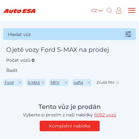
CZ
Hledat vůz
Ojeté vozy Ford S-MAX na prodej
Počet vozů
0
Řadit
Ford
S-MAX
MPV
nafta
Zrušit filtr
Tento vůz je prodán
Vyberte si prosím z naší nabídky
6052 vozů
Kompletní nabídka