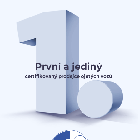
První a jediný
certifikovaný prodejce ojetých vozů