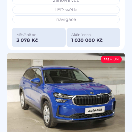
zánovní vůz
LED světla
navigace
Měsíčně od
Akční cena
3 078 Kč
1 030 000 Kč
PREMIUM