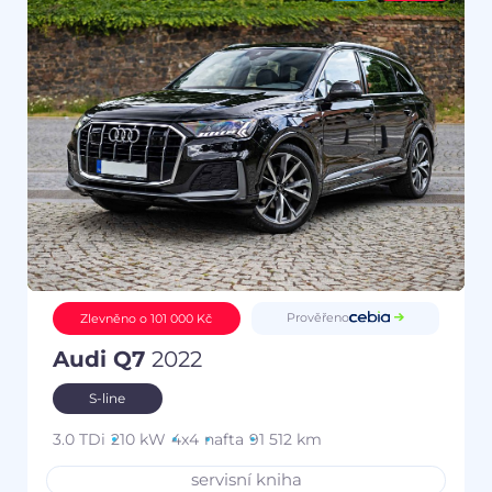
Prověřeno
Zlevněno o 101 000 Kč
Audi Q7
2022
S-line
3.0 TDi
210 kW
4x4
nafta
91 512 km
servisní kniha