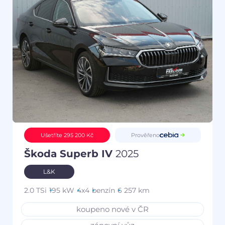
Prověřeno
Ušetříte 295 200 Kč
Škoda Superb IV
2025
L&K
2.0 TSi
195 kW
4x4
benzín
6 257 km
koupeno nové v ČR