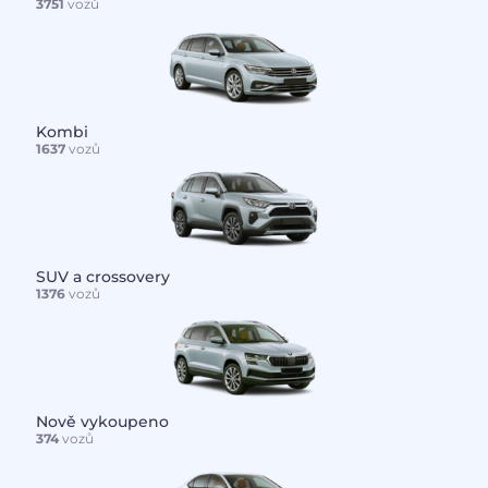
3751
vozů
Kombi
1637
vozů
SUV a crossovery
1376
vozů
Nově vykoupeno
374
vozů