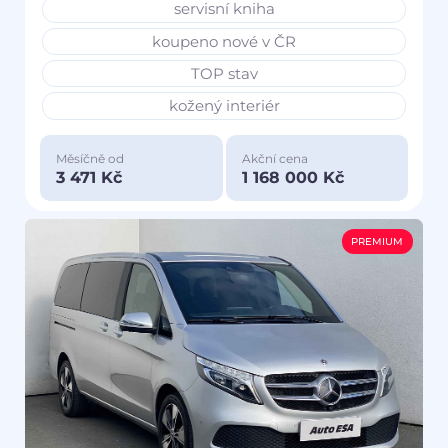
servisní kniha
koupeno nové v ČR
TOP stav
kožený interiér
Měsíčně od
Akční cena
3 471 Kč
1 168 000 Kč
PREMIUM