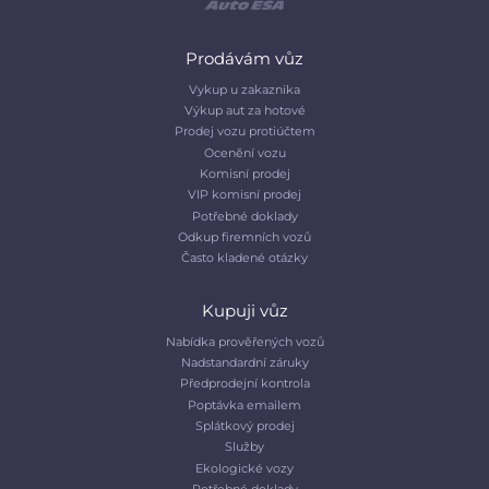
Prodávám vůz
Vykup u zakaznika
Výkup aut za hotové
Prodej vozu protiúčtem
Ocenění vozu
Komisní prodej
VIP komisní prodej
Potřebné doklady
Odkup firemních vozů
Často kladené otázky
Kupuji vůz
Nabídka prověřených vozů
Nadstandardní záruky
Předprodejní kontrola
Poptávka emailem
Splátkový prodej
Služby
Ekologické vozy
Potřebné doklady