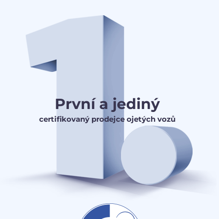
První a jediný
certifikovaný prodejce ojetých vozů