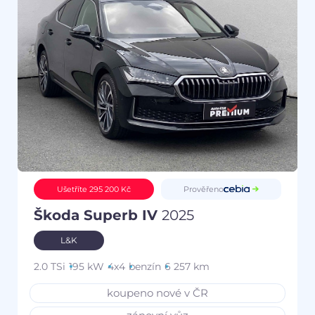
Prověřeno
Ušetříte 295 200 Kč
Škoda Superb IV
2025
L&K
2.0 TSi
195 kW
4x4
benzín
6 257 km
koupeno nové v ČR