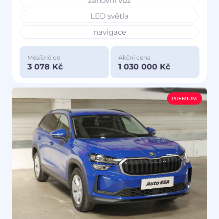
zánovní vůz
LED světla
navigace
Měsíčně od
Akční cena
3 078 Kč
1 030 000 Kč
PREMIUM