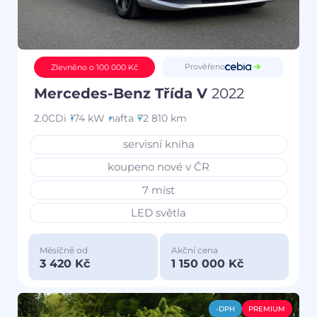
Prověřeno
Zlevněno o 100 000 Kč
Mercedes-Benz Třída V
2022
2.0CDi
174 kW
nafta
72 810 km
servisní kniha
koupeno nové v ČR
7 míst
LED světla
Měsíčně od
Akční cena
3 420 Kč
1 150 000 Kč
-DPH
PREMIUM