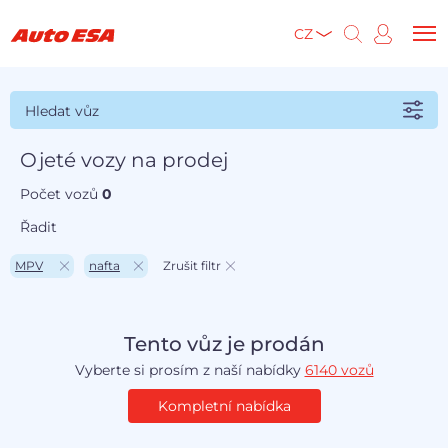
CZ
Hledat vůz
Ojeté vozy na prodej
Počet vozů
0
Řadit
MPV
nafta
Zrušit filtr
Tento vůz je prodán
Vyberte si prosím z naší nabídky
6140 vozů
Kompletní nabídka