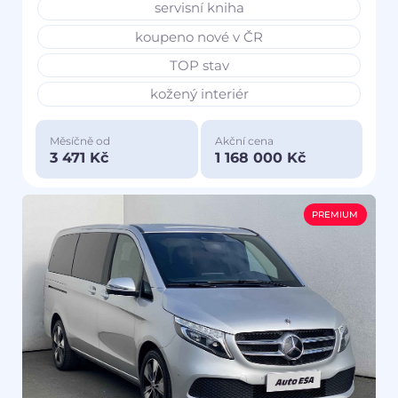
servisní kniha
koupeno nové v ČR
TOP stav
kožený interiér
Měsíčně od
Akční cena
3 471 Kč
1 168 000 Kč
PREMIUM