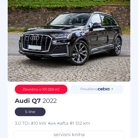
Prověřeno
Zlevněno o 101 000 Kč
Audi Q7
2022
S-line
3.0 TDi
210 kW
4x4
nafta
91 512 km
servisní kniha