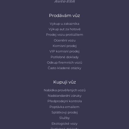
Prodávám vůz
Vykup u zakaznika
Výkup aut za hotové
Prodej vozu protiúčtem
Ocenění vozu
Komisní prodej
VIP komisní prodej
Potřebné doklady
Odkup firemních vozů
Často kladené otázky
Kupuji vůz
Nabídka prověřených vozů
Nadstandardní záruky
Předprodejní kontrola
Poptávka emailem
Splátkový prodej
Služby
Ekologické vozy
Potřebné doklady