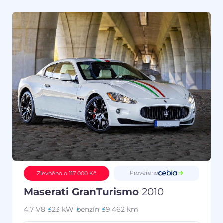
Prověřeno
Zlevněno o 117 000 Kč
Maserati GranTurismo
2010
4.7 V8
323 kW
benzín
39 462 km