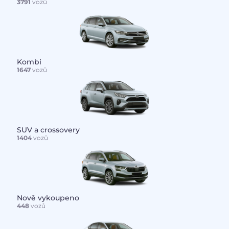
3791
vozů
Kombi
1647
vozů
SUV a crossovery
1404
vozů
Nově vykoupeno
448
vozů