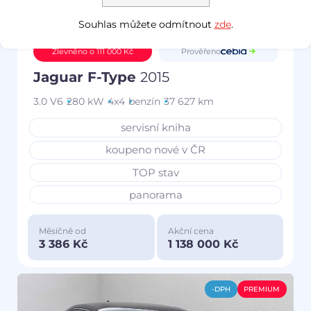
Souhlas můžete odmítnout
zde
.
Prověřeno
Zlevněno o 111 000 Kč
Jaguar F-Type
2015
3.0 V6
280 kW
4x4
benzín
37 627 km
servisní kniha
koupeno nové v ČR
TOP stav
panorama
Měsíčně od
Akční cena
3 386 Kč
1 138 000 Kč
-DPH
PREMIUM