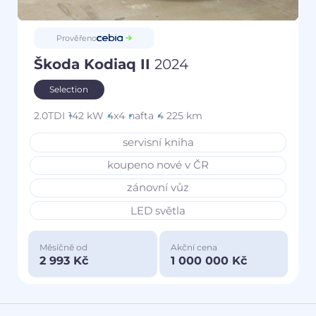
Prověřeno
Škoda Kodiaq II
2024
Selection
2.0TDI
142 kW
4x4
nafta
4 225 km
servisní kniha
koupeno nové v ČR
zánovní vůz
LED světla
Měsíčně od
Akční cena
2 993 Kč
1 000 000 Kč