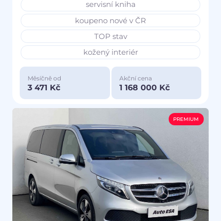
servisní kniha
koupeno nové v ČR
TOP stav
kožený interiér
Měsíčně od
Akční cena
3 471 Kč
1 168 000 Kč
PREMIUM