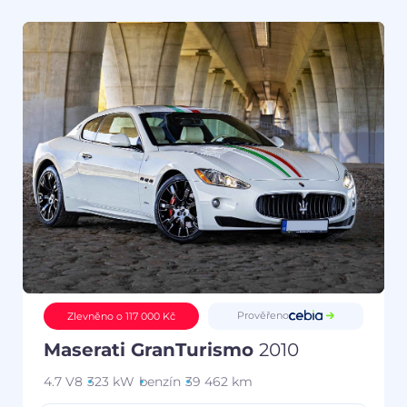
Prověřeno
Zlevněno o 117 000 Kč
Maserati GranTurismo
2010
4.7 V8
323 kW
benzín
39 462 km