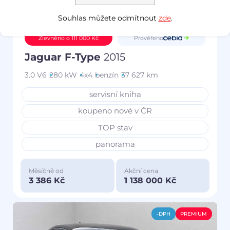
Souhlas můžete odmítnout
zde
.
Prověřeno
Zlevněno o 111 000 Kč
Jaguar F-Type
2015
3.0 V6
280 kW
4x4
benzín
37 627 km
servisní kniha
koupeno nové v ČR
TOP stav
panorama
Měsíčně od
Akční cena
3 386 Kč
1 138 000 Kč
-DPH
PREMIUM