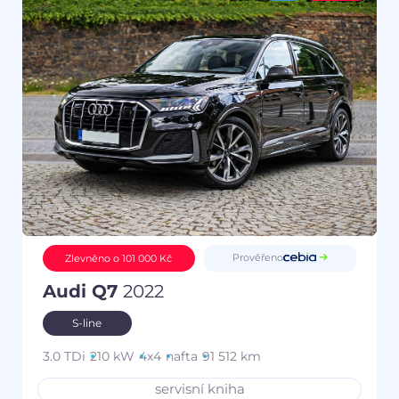
Prověřeno
Zlevněno o 101 000 Kč
Audi Q7
2022
S-line
3.0 TDi
210 kW
4x4
nafta
91 512 km
servisní kniha