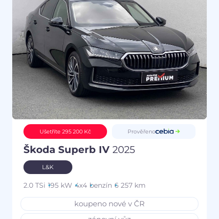
Prověřeno
Ušetříte 295 200 Kč
Škoda Superb IV
2025
L&K
2.0 TSi
195 kW
4x4
benzín
6 257 km
koupeno nové v ČR