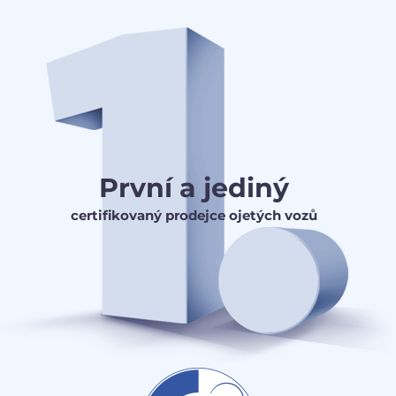
První a jediný
certifikovaný prodejce ojetých vozů