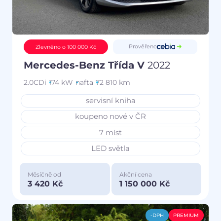
Prověřeno
Zlevněno o 100 000 Kč
Mercedes-Benz Třída V
2022
2.0CDi
174 kW
nafta
72 810 km
servisní kniha
koupeno nové v ČR
7 míst
LED světla
Měsíčně od
Akční cena
3 420 Kč
1 150 000 Kč
-DPH
PREMIUM