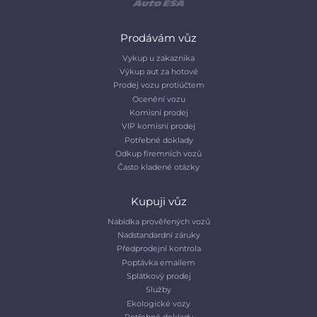
Prodávám vůz
Vykup u zakaznika
Výkup aut za hotové
Prodej vozu protiúčtem
Ocenění vozu
Komisní prodej
VIP komisní prodej
Potřebné doklady
Odkup firemních vozů
Často kladené otázky
Kupuji vůz
Nabídka prověřených vozů
Nadstandardní záruky
Předprodejní kontrola
Poptávka emailem
Splátkový prodej
Služby
Ekologické vozy
Potřebné doklady