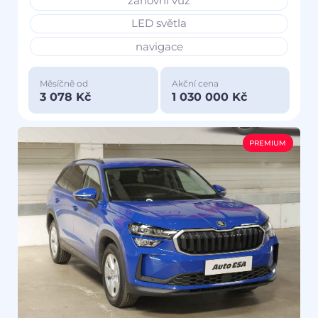
zánovní vůz
LED světla
navigace
Měsíčně od
Akční cena
3 078 Kč
1 030 000 Kč
PREMIUM