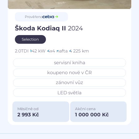
Prověřeno
Škoda Kodiaq II
2024
Selection
2.0TDI
142 kW
4x4
nafta
4 225 km
servisní kniha
koupeno nové v ČR
zánovní vůz
LED světla
Měsíčně od
Akční cena
2 993 Kč
1 000 000 Kč