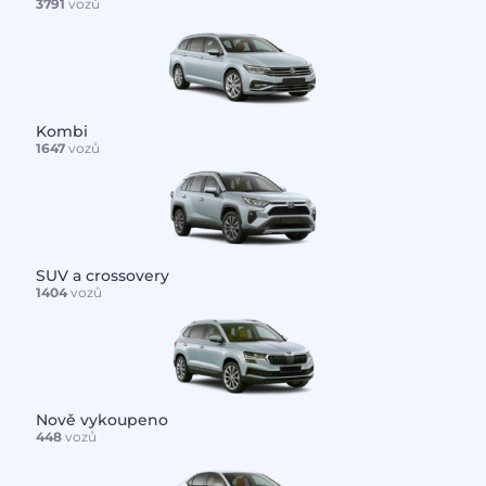
3791
vozů
Kombi
1647
vozů
SUV a crossovery
1404
vozů
Nově vykoupeno
448
vozů