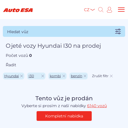
CZ
Hledat vůz
Ojeté vozy Hyundai I30 na prodej
Počet vozů
0
Řadit
Hyundai
I30
kombi
benzín
Zrušit filtr
Tento vůz je prodán
Vyberte si prosím z naší nabídky
6140 vozů
Kompletní nabídka