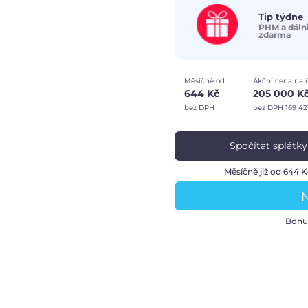
Tip týdne
PHM a dáln
zdarma
Měsíčně od
Akční cena na 
644 Kč
205 000 K
bez DPH
bez DPH 169 42
Spočítat splátky
Měsíčně již od 644 
N
Bonu