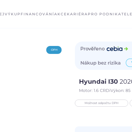
EJ
VÝKUP
FINANCOVÁNÍ
AKCE
KARIÉRA
PRO PODNIKATEL
-DPH
Hyundai I30
202
Motor:
1.6 CRDi
Výkon:
85
Možnost odpočtu DPH