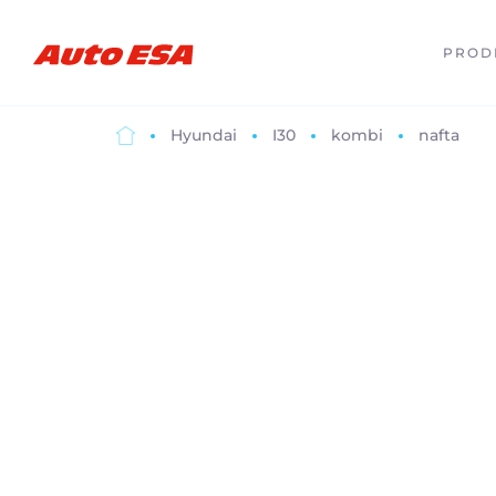
PROD
Hyundai
I30
kombi
nafta