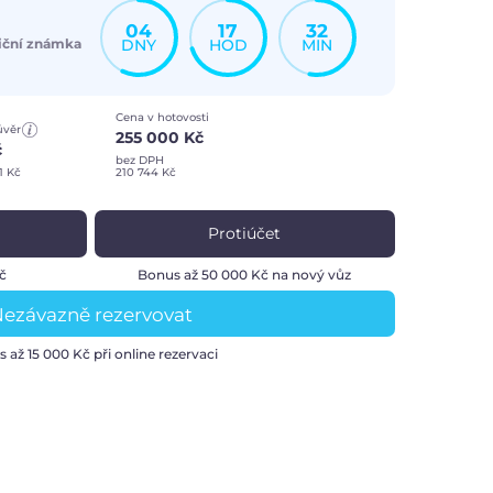
04
17
32
DNY
HOD
MIN
iční známka
Cena v hotovosti
úvěr
255 000 Kč
č
bez DPH
1 Kč
210 744 Kč
Protiúčet
Kč
Bonus až 50 000 Kč na nový vůz
ezávazně rezervovat
s až
15 000 Kč
při online rezervaci