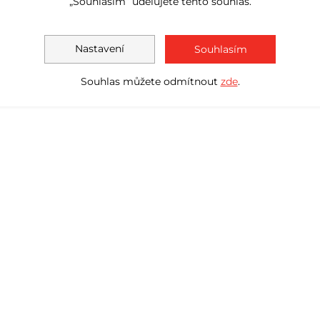
„Souhlasím“ udělujete tento souhlas.
Nastavení
Souhlasím
Souhlas můžete odmítnout
zde
.