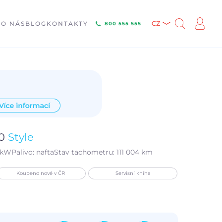
E
O NÁS
BLOG
KONTAKTY
CZ
800 555 555
0
Style
 kW
Palivo:
nafta
Stav tachometru:
111 004 km
Koupeno nové v ČR
Servisní kniha