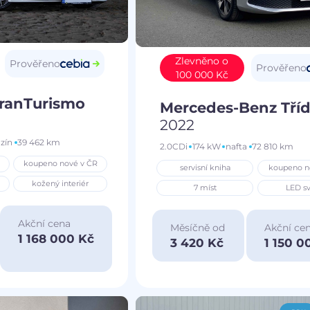
Zlevněno o
Prověřeno
Prověřeno
100 000 Kč
GranTurismo
Mercedes-Benz Tříd
2022
zín
39 462 km
2.0CDi
174 kW
nafta
72 810 km
koupeno nové v ČR
servisní kniha
koupeno n
kožený interiér
7 míst
LED sv
Akční cena
Měsíčně od
Akční ce
1 168 000 Kč
3 420 Kč
1 150 0