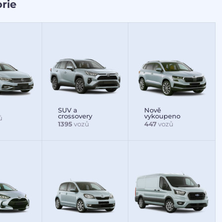
rie
SUV a
Nově
crossovery
vykoupeno
ů
1395
vozů
447
vozů