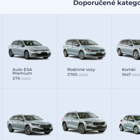
Doporučené katego
Auto ESA
Rodinné vozy
Kombi
Premium
3785
vozů
1647
voz
276
vozů