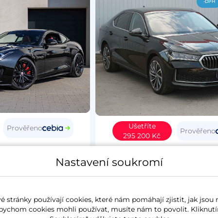
-DPH
Ušetříte
Prověřeno
Prověřeno
295 200 Kč
Type
2015
Škoda Superb IV
20
Nastavení soukromí
4
benzín
37 627 km
L&K
koupeno nové v ČR
2.0 TSi
195 kW
4x4
benzín
6 257 k
 stránky používají cookies, které nám pomáhají zjistit, jak jsou 
panorama
koupeno nové v ČR
zánovn
bychom cookies mohli používat, musíte nám to povolit. Kliknutí