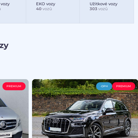
 vozy
EKO vozy
Užitkové vozy
ů
40
vozů
303
vozů
zy
PREMIUM
-DPH
PREMIUM