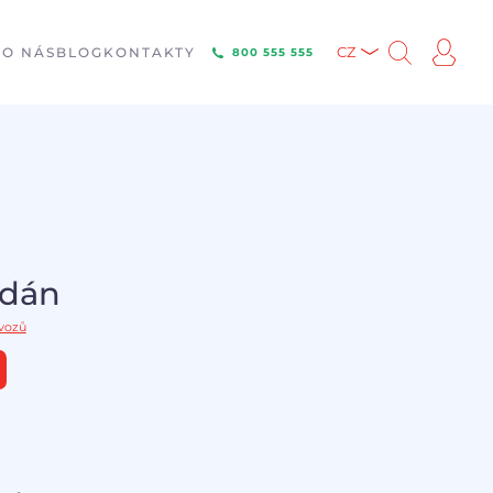
E
O NÁS
BLOG
KONTAKTY
CZ
800 555 555
odán
 vozů