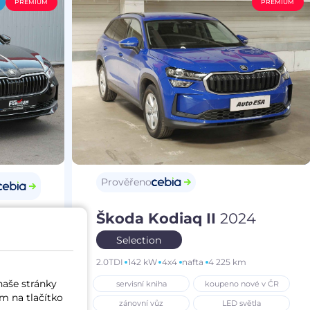
PREMIUM
PREMIUM
Prověřeno
Škoda Kodiaq II
2024
25
Selection
2.0TDI
142 kW
4x4
nafta
4 225 km
m
naše stránky
servisní kniha
koupeno nové v ČR
í vůz
m na tlačítko
zánovní vůz
LED světla