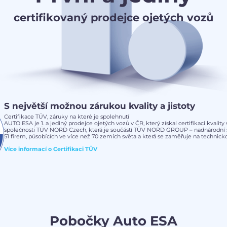
certifikovaný prodejce ojetých vozů
S největší možnou zárukou kvality a jistoty
Certifikace TÜV, záruky na které je spolehnutí
AUTO ESA je 1. a jediný prodejce ojetých vozů v ČR, který získal certifikaci kvalit
společnosti TÜV NORD Czech, která je součástí TÜV NORD GROUP – nadnárodní s
51 firem, působících ve více než 70 zemích světa a která se zaměřuje na technickou
Více informací o
Certifikaci TÜV
Pobočky Auto ESA