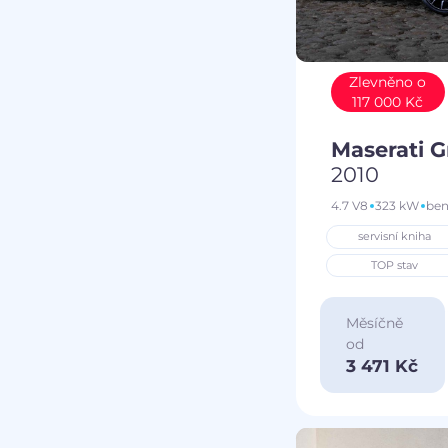
Zlevněno o
117 000 Kč
Maserati 
2010
4.7 V8
323 kW
ben
servisní kniha
TOP stav
Měsíčně
od
3 471 Kč