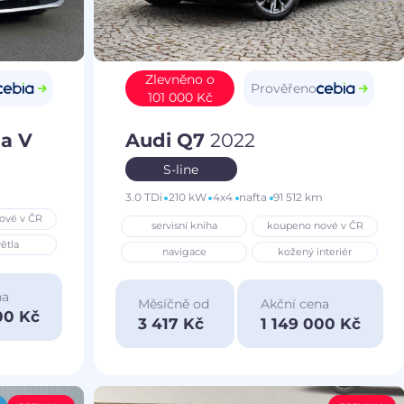
Zlevněno o
Prověřeno
101 000 Kč
a V
Audi Q7
2022
S-line
3.0 TDi
210 kW
4x4
nafta
91 512 km
ové v ČR
servisní kniha
koupeno nové v ČR
ětla
navigace
kožený interiér
na
Měsíčně od
Akční cena
00 Kč
3 417 Kč
1 149 000 Kč