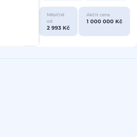
ace
Měsíčně
Akční cena
a
1 000 000 Kč
od
00 Kč
2 993 Kč