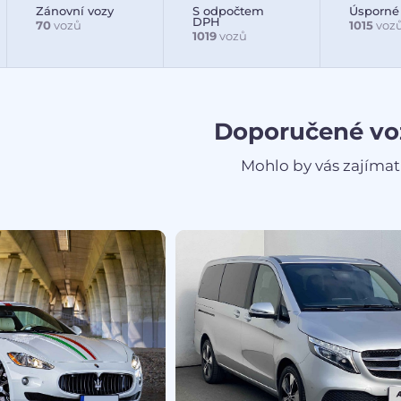
Zánovní vozy
S odpočtem
Úsporné
DPH
70
vozů
1015
voz
1019
vozů
Doporučené vo
Mohlo by vás zajímat