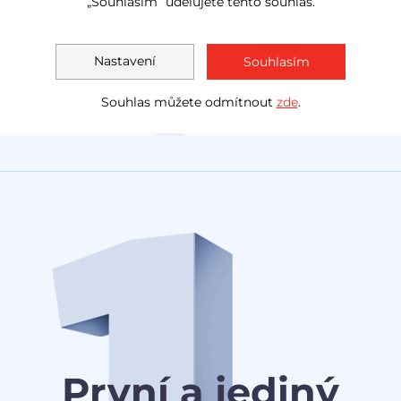
„Souhlasím“ udělujete tento souhlas.
LED světla
navig
Akční cena
1 138 000 Kč
Měsíčně
Akční cen
Nastavení
Souhlasím
1 030 0
od
3 078 Kč
Souhlas můžete odmítnout
zde
.
První a jediný