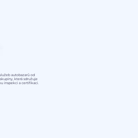
y služeb autobazarů od
kupiny, která sdružuje
 inspekci a certifikaci.