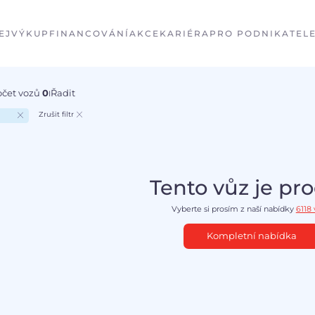
EJ
VÝKUP
FINANCOVÁNÍ
AKCE
KARIÉRA
PRO PODNIKATEL
očet vozů
0
Řadit
I
Zrušit filtr
Tento vůz je pr
Vyberte si prosím z naší nabídky
6118
Kompletní nabídka