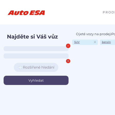
PROD
Ojeté vozy na prodej
P
I
Najděte si Váš vůz
SUV
benzín
Rozšířené hledání