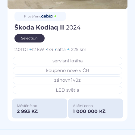
Prověřeno
Škoda Kodiaq II
2024
Selection
2.0TDI
142 kW
4x4
nafta
4 225 km
servisní kniha
koupeno nové v ČR
zánovní vůz
LED světla
Měsíčně od
Akční cena
2 993 Kč
1 000 000 Kč