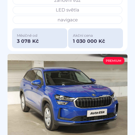
zánovní vůz
LED světla
navigace
Měsíčně od
Akční cena
3 078 Kč
1 030 000 Kč
PREMIUM