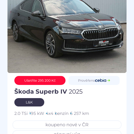
Prověřeno
Ušetříte 295 200 Kč
Škoda Superb IV
2025
L&K
2.0 TSi
195 kW
4x4
benzín
6 257 km
koupeno nové v ČR