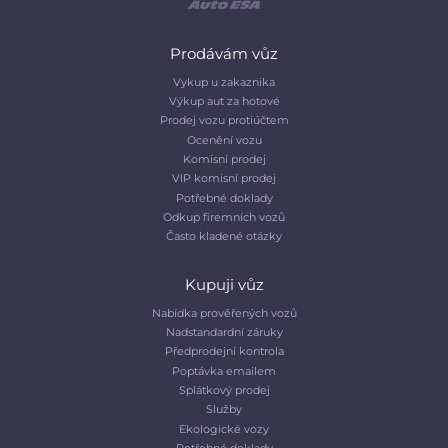
Prodávám vůz
Vykup u zakaznika
Výkup aut za hotové
Prodej vozu protiúčtem
Ocenění vozu
Komisní prodej
VIP komisní prodej
Potřebné doklady
Odkup firemních vozů
Často kladené otázky
Kupuji vůz
Nabídka prověřených vozů
Nadstandardní záruky
Předprodejní kontrola
Poptávka emailem
Splátkový prodej
Služby
Ekologické vozy
Potřebné doklady