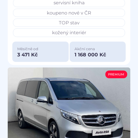
servisní kniha
koupeno nové v ČR
TOP stav
kožený interiér
Měsíčně od
Akční cena
3 471 Kč
1 168 000 Kč
PREMIUM