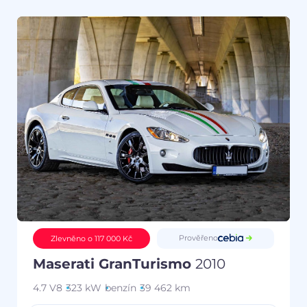
Prověřeno
Zlevněno o 117 000 Kč
Maserati GranTurismo
2010
4.7 V8
323 kW
benzín
39 462 km