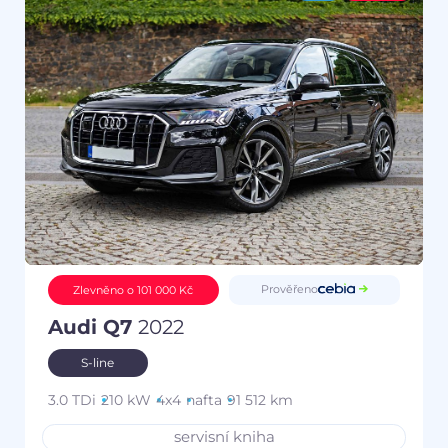
Prověřeno
Zlevněno o 101 000 Kč
Audi Q7
2022
S-line
3.0 TDi
210 kW
4x4
nafta
91 512 km
servisní kniha