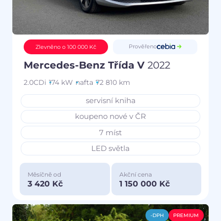
Prověřeno
Zlevněno o 100 000 Kč
Mercedes-Benz Třída V
2022
2.0CDi
174 kW
nafta
72 810 km
servisní kniha
koupeno nové v ČR
7 míst
LED světla
Měsíčně od
Akční cena
3 420 Kč
1 150 000 Kč
-DPH
PREMIUM