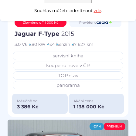
Souhlas můžete odmítnout
zde
.
Prověřeno
Zlevněno o 111 000 Kč
Jaguar F-Type
2015
3.0 V6
280 kW
4x4
benzín
37 627 km
servisní kniha
koupeno nové v ČR
TOP stav
panorama
Měsíčně od
Akční cena
3 386 Kč
1 138 000 Kč
-DPH
PREMIUM