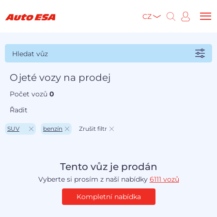
CZ
Hledat vůz
Ojeté vozy na prodej
Počet vozů
0
Řadit
SUV
benzín
Zrušit filtr
Tento vůz je prodán
Vyberte si prosím z naší nabídky
6111 vozů
Kompletní nabídka