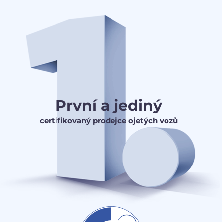
První a jediný
certifikovaný prodejce ojetých vozů