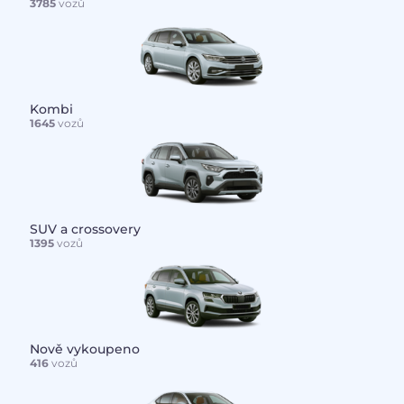
3785
vozů
Kombi
1645
vozů
SUV a crossovery
1395
vozů
Nově vykoupeno
416
vozů