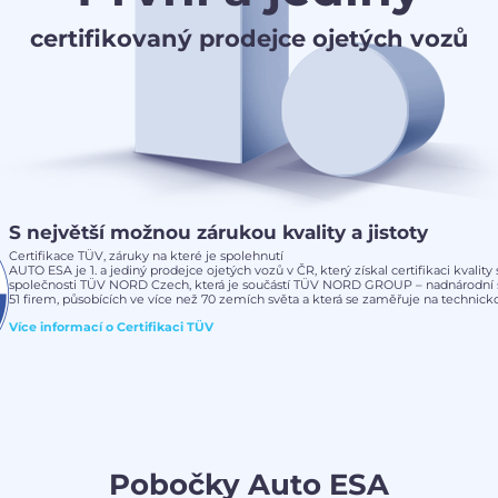
certifikovaný prodejce ojetých vozů
S největší možnou zárukou kvality a jistoty
Certifikace TÜV, záruky na které je spolehnutí
AUTO ESA je 1. a jediný prodejce ojetých vozů v ČR, který získal certifikaci kvalit
společnosti TÜV NORD Czech, která je součástí TÜV NORD GROUP – nadnárodní s
51 firem, působících ve více než 70 zemích světa a která se zaměřuje na technickou
Více informací o
Certifikaci TÜV
Pobočky Auto ESA