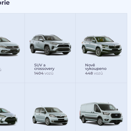
rie
SUV a
Nově
crossovery
vykoupeno
ů
1404
vozů
448
vozů