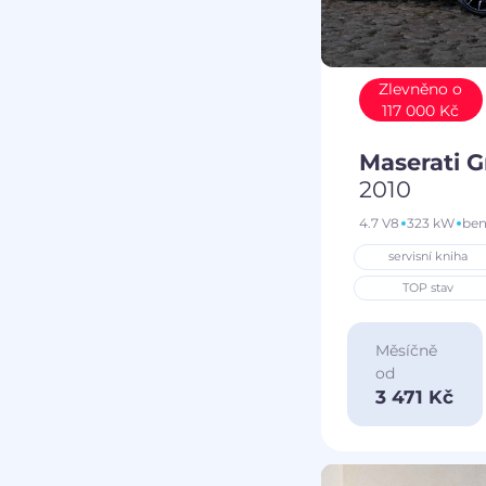
Zlevněno o
117 000 Kč
Maserati 
2010
4.7 V8
323 kW
ben
servisní kniha
TOP stav
Měsíčně
od
3 471 Kč