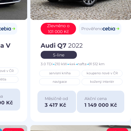
Zlevněno o
Prověřeno
101 000 Kč
a V
Audi Q7
2022
S-line
3.0 TDi
210 kW
4x4
nafta
91 512 km
ové v ČR
servisní kniha
koupeno nové v ČR
ětla
navigace
kožený interiér
na
Měsíčně od
Akční cena
00 Kč
3 417 Kč
1 149 000 Kč