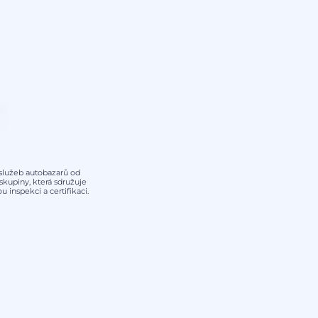
y služeb autobazarů od
kupiny, která sdružuje
 inspekci a certifikaci.