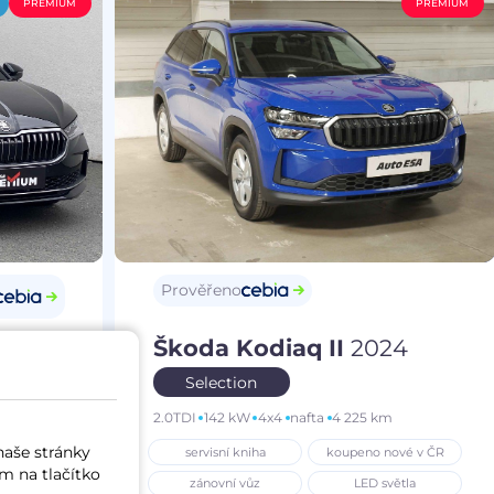
PREMIUM
PREMIUM
Prověřeno
Škoda Kodiaq II
2024
25
Selection
2.0TDI
142 kW
4x4
nafta
4 225 km
m
naše stránky
servisní kniha
koupeno nové v ČR
í vůz
m na tlačítko
zánovní vůz
LED světla