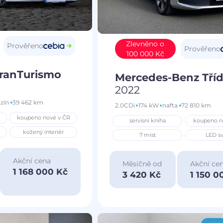
Zlevněno o
Prověřeno
Prověřeno
100 000 Kč
GranTurismo
Mercedes-Benz Tříd
2022
zín
39 462 km
2.0CDi
174 kW
nafta
72 810 km
koupeno nové v ČR
servisní kniha
koupeno n
kožený interiér
7 míst
LED sv
Akční cena
Měsíčně od
Akční ce
1 168 000 Kč
3 420 Kč
1 150 0