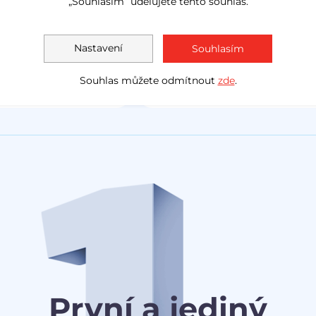
„Souhlasím“ udělujete tento souhlas.
LED světla
navig
Akční cena
1 138 000 Kč
Měsíčně
Akční cen
Nastavení
Souhlasím
1 030 0
od
3 078 Kč
Souhlas můžete odmítnout
zde
.
První a jediný