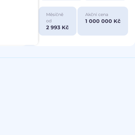
ace
Měsíčně
Akční cena
a
1 000 000 Kč
od
00 Kč
2 993 Kč