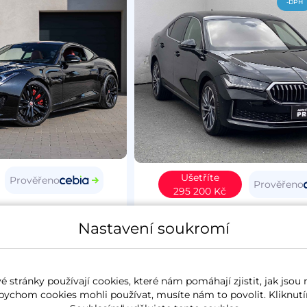
-DPH
Ušetříte
Prověřeno
Prověřeno
295 200 Kč
Type
2015
Škoda Superb IV
20
Nastavení soukromí
4
benzín
37 627 km
L&K
koupeno nové v ČR
2.0 TSi
195 kW
4x4
benzín
6 257 k
 stránky používají cookies, které nám pomáhají zjistit, jak jsou 
panorama
koupeno nové v ČR
zánovn
bychom cookies mohli používat, musíte nám to povolit. Kliknutí