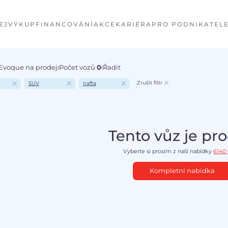
EJ
VÝKUP
FINANCOVÁNÍ
AKCE
KARIÉRA
PRO PODNIKATEL
 Evoque na prodej
Počet vozů
0
Řadit
I
I
Zrušit filtr
SUV
nafta
Tento vůz je pr
Vyberte si prosím z naší nabídky
6140
Kompletní nabídka