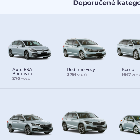
Doporučené katego
Auto ESA
Rodinné vozy
Kombi
Premium
3791
vozů
1647
voz
276
vozů