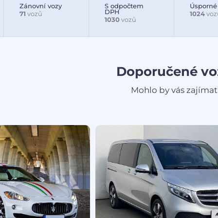
Zánovní vozy
S odpočtem
Úsporné
DPH
71
vozů
1024
voz
1030
vozů
Doporučené vo
Mohlo by vás zajímat