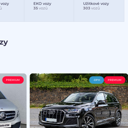
 vozy
EKO vozy
Užitkové vozy
ů
35
vozů
303
vozů
zy
PREMIUM
-DPH
PREMIUM