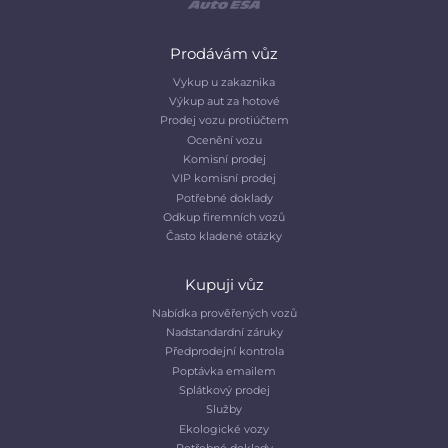
Prodávám vůz
Vykup u zakaznika
Výkup aut za hotové
Prodej vozu protiúčtem
Ocenění vozu
Komisní prodej
VIP komisní prodej
Potřebné doklady
Odkup firemních vozů
Často kladené otázky
Kupuji vůz
Nabídka prověřených vozů
Nadstandardní záruky
Předprodejní kontrola
Poptávka emailem
Splátkový prodej
Služby
Ekologické vozy
Potřebné doklady