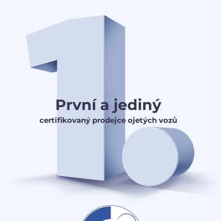
První a jediný
certifikovaný prodejce ojetých vozů