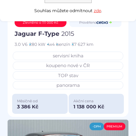
Souhlas můžete odmítnout
zde
.
Prověřeno
Zlevněno o 111 000 Kč
Jaguar F-Type
2015
3.0 V6
280 kW
4x4
benzín
37 627 km
servisní kniha
koupeno nové v ČR
TOP stav
panorama
Měsíčně od
Akční cena
3 386 Kč
1 138 000 Kč
-DPH
PREMIUM