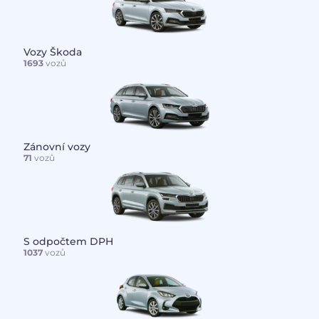
Vozy Škoda
1693
vozů
Zánovní vozy
71
vozů
S odpočtem DPH
1037
vozů