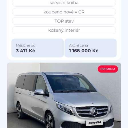
servisní kniha
koupeno nové v ČR
TOP stav
kožený interiér
Měsíčně od
Akční cena
3 471 Kč
1 168 000 Kč
PREMIUM