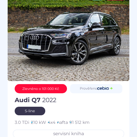
Prověřeno
Zlevněno o 101 000 Kč
Audi Q7
2022
S-line
3.0 TDi
210 kW
4x4
nafta
91 512 km
servisní kniha