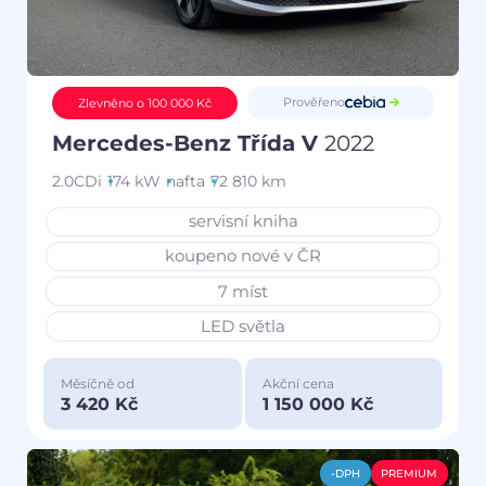
Prověřeno
Zlevněno o 100 000 Kč
Mercedes-Benz Třída V
2022
2.0CDi
174 kW
nafta
72 810 km
servisní kniha
koupeno nové v ČR
7 míst
LED světla
Měsíčně od
Akční cena
3 420 Kč
1 150 000 Kč
-DPH
PREMIUM