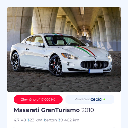
Prověřeno
Zlevněno o 117 000 Kč
Maserati GranTurismo
2010
4.7 V8
323 kW
benzín
39 462 km