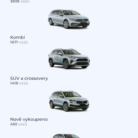
3838
vozů
Kombi
1671
vozů
SUV a crossovery
1418
vozů
Nově vykoupeno
450
vozů