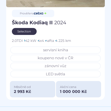
Prověřeno
Škoda Kodiaq II
2024
Selection
2.0TDI
142 kW
4x4
nafta
4 225 km
servisní kniha
koupeno nové v ČR
zánovní vůz
LED světla
Měsíčně od
Akční cena
2 993 Kč
1 000 000 Kč