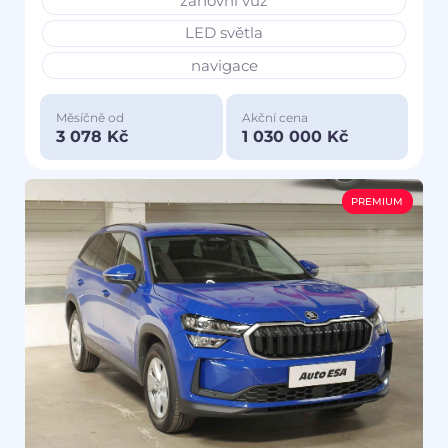
zánovní vůz
LED světla
navigace
Měsíčně od
Akční cena
3 078 Kč
1 030 000 Kč
PREMIUM