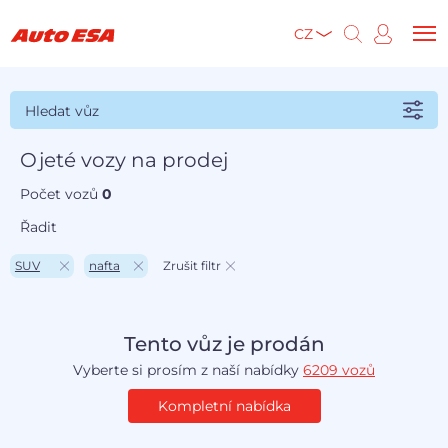
CZ
Hledat vůz
Ojeté vozy na prodej
Počet vozů
0
Řadit
SUV
nafta
Zrušit filtr
Tento vůz je prodán
Vyberte si prosím z naší nabídky
6209 vozů
Kompletní nabídka