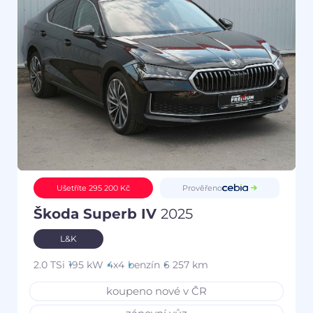
Prověřeno
Ušetříte 295 200 Kč
Škoda Superb IV
2025
L&K
2.0 TSi
195 kW
4x4
benzín
6 257 km
koupeno nové v ČR