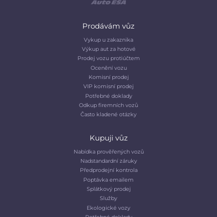
Prodávám vůz
Vykup u zakaznika
Výkup aut za hotové
Prodej vozu protiúčtem
Ocenění vozu
Komisní prodej
VIP komisní prodej
Potřebné doklady
Odkup firemních vozů
Často kladené otázky
Kupuji vůz
Nabídka prověřených vozů
Nadstandardní záruky
Předprodejní kontrola
Poptávka emailem
Splátkový prodej
Služby
Ekologické vozy
Potřebné doklady