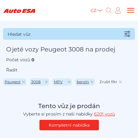
CZ
Hledat vůz
Ojeté vozy Peugeot 3008 na prodej
Počet vozů
0
Řadit
Peugeot
3008
MPV
benzín
Zrušit filtr
Tento vůz je prodán
Vyberte si prosím z naší nabídky
6201 vozů
Kompletní nabídka