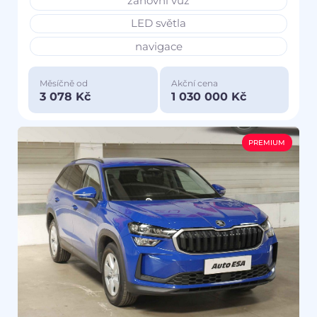
zánovní vůz
LED světla
navigace
Měsíčně od
Akční cena
3 078 Kč
1 030 000 Kč
PREMIUM