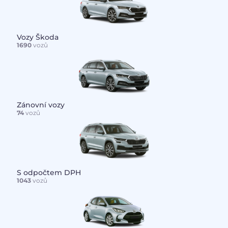
Vozy Škoda
1690
vozů
Zánovní vozy
74
vozů
S odpočtem DPH
1043
vozů