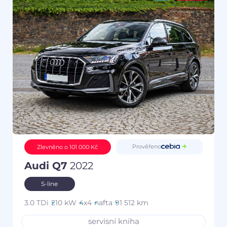
Prověřeno
Zlevněno o 101 000 Kč
Audi Q7
2022
S-line
3.0 TDi
210 kW
4x4
nafta
91 512 km
servisní kniha