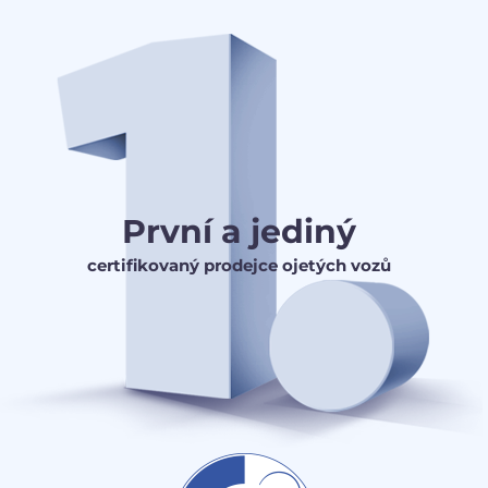
První a jediný
certifikovaný prodejce ojetých vozů