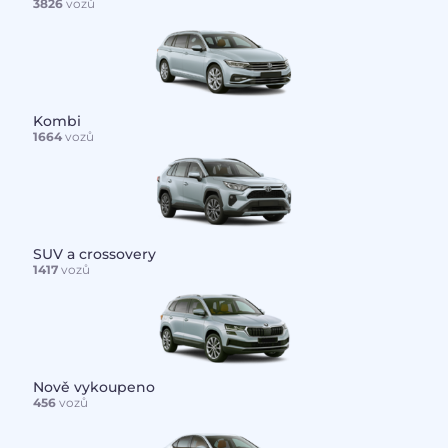
3826
vozů
Kombi
1664
vozů
SUV a crossovery
1417
vozů
Nově vykoupeno
456
vozů