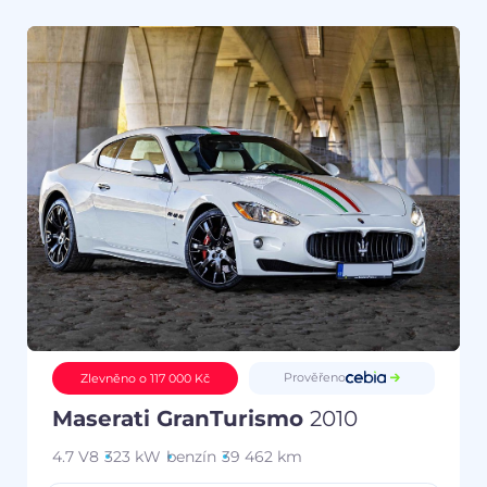
Prověřeno
Zlevněno o 117 000 Kč
Maserati GranTurismo
2010
4.7 V8
323 kW
benzín
39 462 km