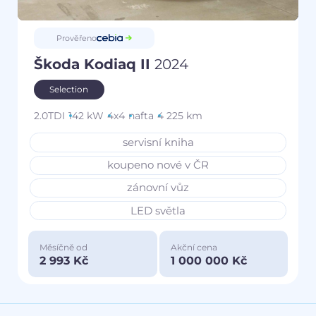
Prověřeno
Škoda Kodiaq II
2024
Selection
2.0TDI
142 kW
4x4
nafta
4 225 km
servisní kniha
koupeno nové v ČR
zánovní vůz
LED světla
Měsíčně od
Akční cena
2 993 Kč
1 000 000 Kč