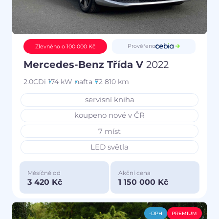
Prověřeno
Zlevněno o 100 000 Kč
Mercedes-Benz Třída V
2022
2.0CDi
174 kW
nafta
72 810 km
servisní kniha
koupeno nové v ČR
7 míst
LED světla
Měsíčně od
Akční cena
3 420 Kč
1 150 000 Kč
-DPH
PREMIUM