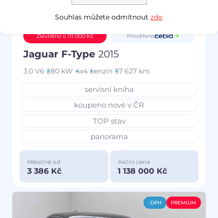
Souhlas můžete odmítnout
zde
.
Prověřeno
Zlevněno o 111 000 Kč
Jaguar F-Type
2015
3.0 V6
280 kW
4x4
benzín
37 627 km
servisní kniha
koupeno nové v ČR
TOP stav
panorama
Měsíčně od
Akční cena
3 386 Kč
1 138 000 Kč
-DPH
PREMIUM