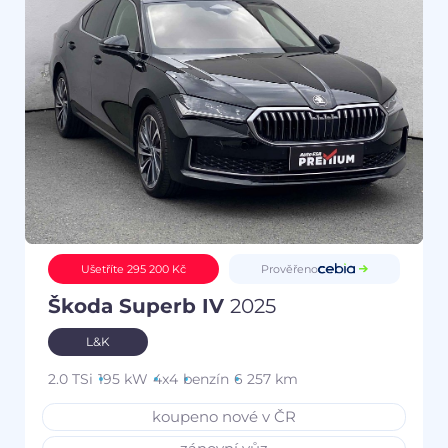
Prověřeno
Ušetříte 295 200 Kč
Škoda Superb IV
2025
L&K
2.0 TSi
195 kW
4x4
benzín
6 257 km
koupeno nové v ČR