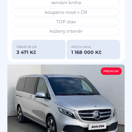
servisní kniha
koupeno nové v ČR
TOP stav
kožený interiér
Měsíčně od
Akční cena
3 471 Kč
1 168 000 Kč
PREMIUM