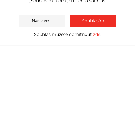
„Souhlasím“ udělujete tento souhlas.
Nastavení
Souhlasím
Souhlas můžete odmítnout
zde
.