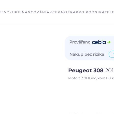
EJ
VÝKUP
FINANCOVÁNÍ
AKCE
KARIÉRA
PRO PODNIKATEL
Peugeot 308
20
Motor:
2.0HDi
Výkon:
110 