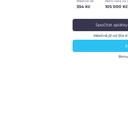
Měsíčně od
Akční cena na 
354 Kč
105 000 Kč
Spočítat splátky
Měsíčně již od 354 K
N
Bonu