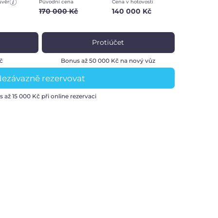
úvěr
Původní cena
Cena v hotovosti
170 000 Kč
140 000 Kč
Protiúčet
č
Bonus až 50 000 Kč na nový vůz
ezávazně rezervovat
s až
15 000 Kč
při online rezervaci