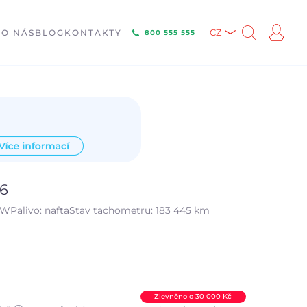
E
O NÁS
BLOG
KONTAKTY
CZ
800 555 555
16
kW
Palivo:
nafta
Stav tachometru:
183 445 km
Zlevněno o 30 000 Kč