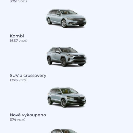
3751
vozů
Kombi
1637
vozů
SUV a crossovery
1376
vozů
Nově vykoupeno
374
vozů