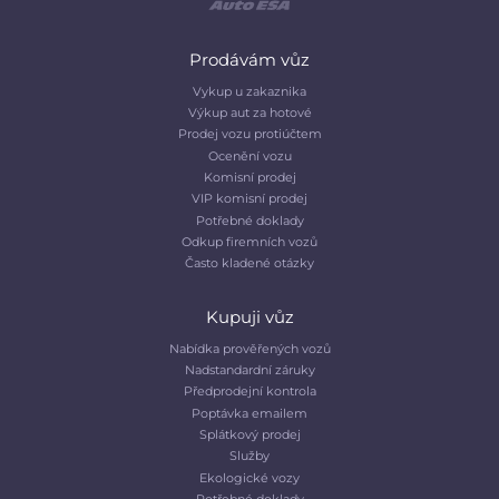
Prodávám vůz
Vykup u zakaznika
Výkup aut za hotové
Prodej vozu protiúčtem
Ocenění vozu
Komisní prodej
VIP komisní prodej
Potřebné doklady
Odkup firemních vozů
Často kladené otázky
Kupuji vůz
Nabídka prověřených vozů
Nadstandardní záruky
Předprodejní kontrola
Poptávka emailem
Splátkový prodej
Služby
Ekologické vozy
Potřebné doklady