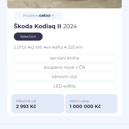
Prověřeno
Škoda Kodiaq II
2024
Selection
2.0TDI
142 kW
4x4
nafta
4 225 km
servisní kniha
koupeno nové v ČR
zánovní vůz
LED světla
Měsíčně od
Akční cena
2 993 Kč
1 000 000 Kč