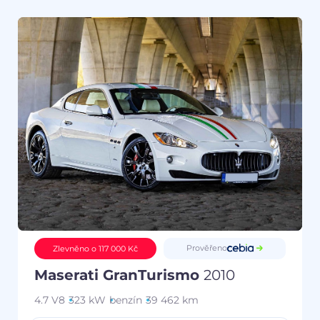
Prověřeno
Zlevněno o 117 000 Kč
Maserati GranTurismo
2010
4.7 V8
323 kW
benzín
39 462 km