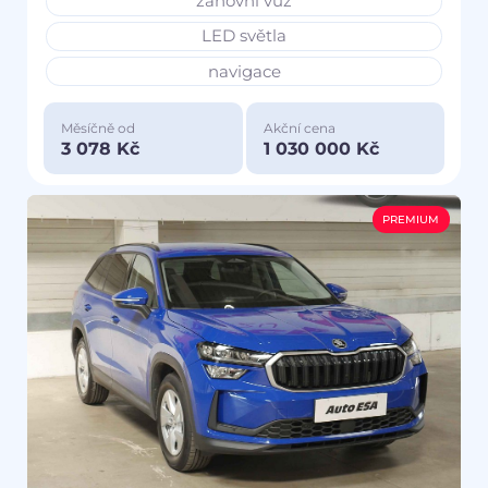
zánovní vůz
LED světla
navigace
Měsíčně od
Akční cena
3 078 Kč
1 030 000 Kč
PREMIUM