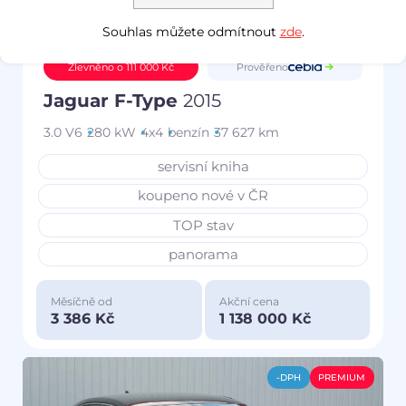
Souhlas můžete odmítnout
zde
.
Prověřeno
Zlevněno o 111 000 Kč
Jaguar F-Type
2015
3.0 V6
280 kW
4x4
benzín
37 627 km
servisní kniha
koupeno nové v ČR
TOP stav
panorama
Měsíčně od
Akční cena
3 386 Kč
1 138 000 Kč
-DPH
PREMIUM