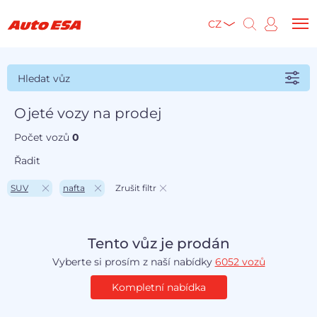
CZ
Hledat vůz
Ojeté vozy na prodej
Počet vozů
0
Řadit
SUV
nafta
Zrušit filtr
Tento vůz je prodán
Vyberte si prosím z naší nabídky
6052 vozů
Kompletní nabídka