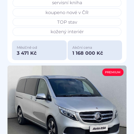
servisní kniha
koupeno nové v ČR
TOP stav
kožený interiér
Měsíčně od
Akční cena
3 471 Kč
1 168 000 Kč
PREMIUM