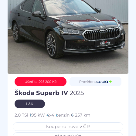
Prověřeno
Ušetříte 295 200 Kč
Škoda Superb IV
2025
L&K
2.0 TSi
195 kW
4x4
benzín
6 257 km
koupeno nové v ČR