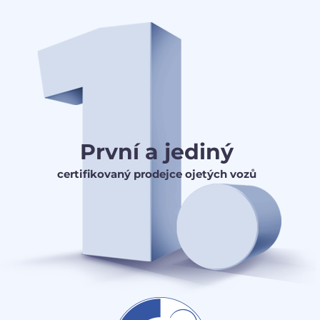
První a jediný
certifikovaný prodejce ojetých vozů