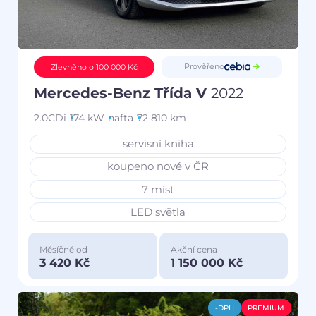
Prověřeno
Zlevněno o 100 000 Kč
Mercedes-Benz Třída V
2022
2.0CDi
174 kW
nafta
72 810 km
servisní kniha
koupeno nové v ČR
7 míst
LED světla
Měsíčně od
Akční cena
3 420 Kč
1 150 000 Kč
-DPH
PREMIUM