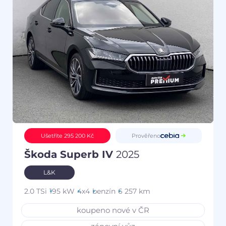
Prověřeno
Ušetříte 295 200 Kč
Škoda Superb IV
2025
L&K
2.0 TSi
195 kW
4x4
benzín
6 257 km
koupeno nové v ČR