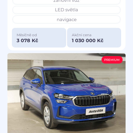
zánovní vůz
LED světla
navigace
Měsíčně od
Akční cena
3 078 Kč
1 030 000 Kč
PREMIUM