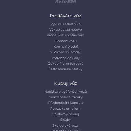
Prodávám vůz
Vykup u zakaznika
Výkup aut za hotové
Prodej vozu protiúčtem
Ocenění vozu
Komisní prodej
VIP komisní prodej
Potřebné doklady
Odkup firemních vozů
Často kladené otázky
Kupuji vůz
Nabídka prověřených vozů
Nadstandardní záruky
Předprodejní kontrola
Poptávka emailem
Splátkový prodej
Služby
Ekologické vozy
Potřebné doklady