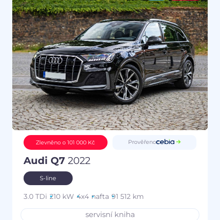
Prověřeno
Zlevněno o 101 000 Kč
Audi Q7
2022
S-line
3.0 TDi
210 kW
4x4
nafta
91 512 km
servisní kniha