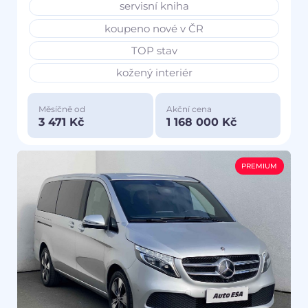
servisní kniha
koupeno nové v ČR
TOP stav
kožený interiér
Měsíčně od
Akční cena
3 471 Kč
1 168 000 Kč
PREMIUM