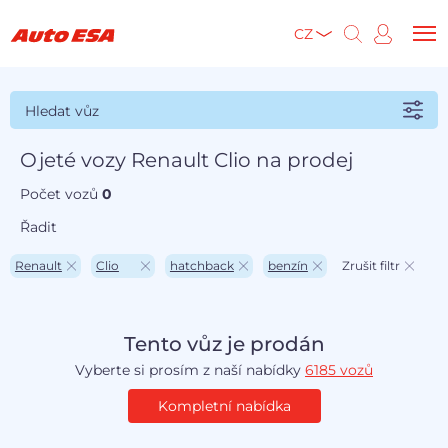
CZ
Hledat vůz
Ojeté vozy Renault Clio na prodej
Počet vozů
0
Řadit
Renault
Clio
hatchback
benzín
Zrušit filtr
Tento vůz je prodán
Vyberte si prosím z naší nabídky
6185 vozů
Kompletní nabídka