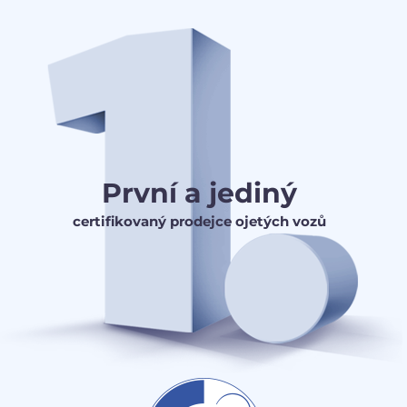
První a jediný
certifikovaný prodejce ojetých vozů