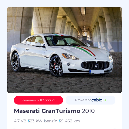
Prověřeno
Zlevněno o 117 000 Kč
Maserati GranTurismo
2010
4.7 V8
323 kW
benzín
39 462 km