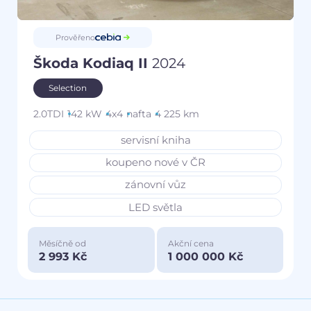
Prověřeno
Škoda Kodiaq II
2024
Selection
2.0TDI
142 kW
4x4
nafta
4 225 km
servisní kniha
koupeno nové v ČR
zánovní vůz
LED světla
Měsíčně od
Akční cena
2 993 Kč
1 000 000 Kč