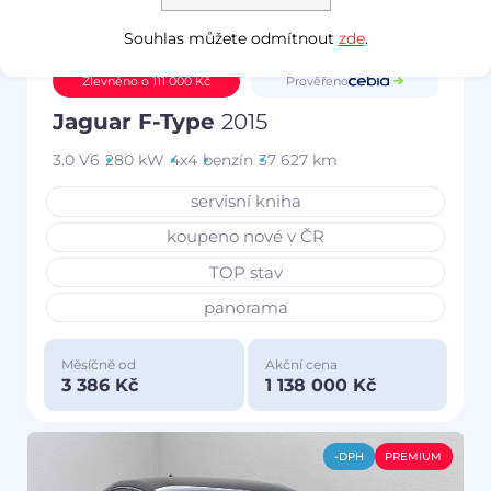
Souhlas můžete odmítnout
zde
.
Prověřeno
Zlevněno o 111 000 Kč
Jaguar F-Type
2015
3.0 V6
280 kW
4x4
benzín
37 627 km
servisní kniha
koupeno nové v ČR
TOP stav
panorama
Měsíčně od
Akční cena
3 386 Kč
1 138 000 Kč
-DPH
PREMIUM