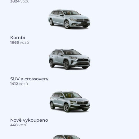
3824
vozů
Kombi
1665
vozů
SUV a crossovery
1412
vozů
Nově vykoupeno
448
vozů