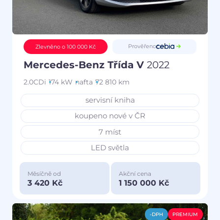
Prověřeno
Zlevněno o 100 000 Kč
Mercedes-Benz Třída V
2022
2.0CDi
174 kW
nafta
72 810 km
servisní kniha
koupeno nové v ČR
7 míst
LED světla
Měsíčně od
Akční cena
3 420 Kč
1 150 000 Kč
-DPH
PREMIUM