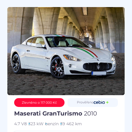
Prověřeno
Zlevněno o 117 000 Kč
Maserati GranTurismo
2010
4.7 V8
323 kW
benzín
39 462 km