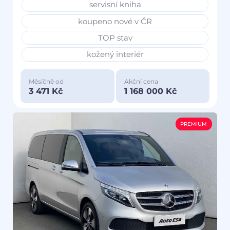
servisní kniha
koupeno nové v ČR
TOP stav
kožený interiér
Měsíčně od
Akční cena
3 471 Kč
1 168 000 Kč
PREMIUM