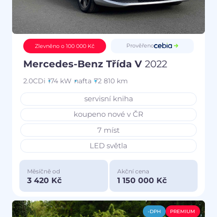
Prověřeno
Zlevněno o 100 000 Kč
Mercedes-Benz Třída V
2022
2.0CDi
174 kW
nafta
72 810 km
servisní kniha
koupeno nové v ČR
7 míst
LED světla
Měsíčně od
Akční cena
3 420 Kč
1 150 000 Kč
-DPH
PREMIUM