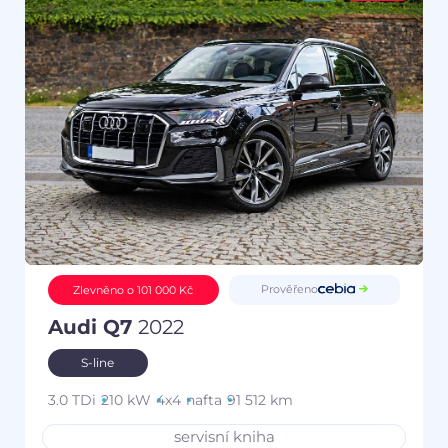
Prověřeno
Zlevněno o 101 000 Kč
Audi Q7
2022
S-line
3.0 TDi
210 kW
4x4
nafta
91 512 km
servisní kniha