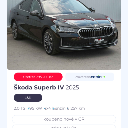
Prověřeno
Ušetříte 295 200 Kč
Škoda Superb IV
2025
L&K
2.0 TSi
195 kW
4x4
benzín
6 257 km
koupeno nové v ČR