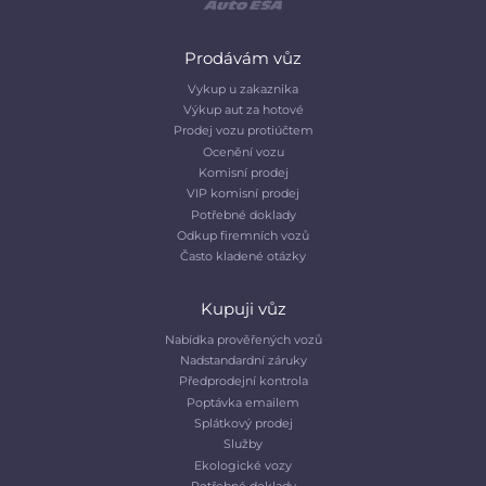
Prodávám vůz
Vykup u zakaznika
Výkup aut za hotové
Prodej vozu protiúčtem
Ocenění vozu
Komisní prodej
VIP komisní prodej
Potřebné doklady
Odkup firemních vozů
Často kladené otázky
Kupuji vůz
Nabídka prověřených vozů
Nadstandardní záruky
Předprodejní kontrola
Poptávka emailem
Splátkový prodej
Služby
Ekologické vozy
Potřebné doklady