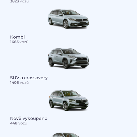
3823
vozů
Kombi
1665
vozů
SUV a crossovery
1408
vozů
Nově vykoupeno
448
vozů