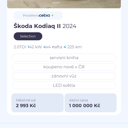
Prověřeno
Škoda Kodiaq II
2024
Selection
2.0TDI
142 kW
4x4
nafta
4 225 km
servisní kniha
koupeno nové v ČR
zánovní vůz
LED světla
Měsíčně od
Akční cena
2 993 Kč
1 000 000 Kč