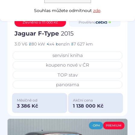
Souhlas můžete odmítnout
zde
.
Prověřeno
Zlevněno o 111 000 Kč
Jaguar F-Type
2015
3.0 V6
280 kW
4x4
benzín
37 627 km
servisní kniha
koupeno nové v ČR
TOP stav
panorama
Měsíčně od
Akční cena
3 386 Kč
1 138 000 Kč
-DPH
PREMIUM