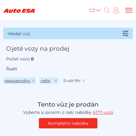
CZ
Hledat vůz
Ojeté vozy na prodej
Počet vozů
0
Řadit
мікроавтобус
nafta
Zrušit filtr
Tento vůz je prodán
Vyberte si prosím z naší nabídky
6177 vozů
Kompletní nabídka