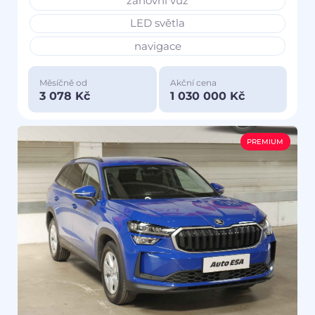
zánovní vůz
LED světla
navigace
Měsíčně od
Akční cena
3 078 Kč
1 030 000 Kč
PREMIUM