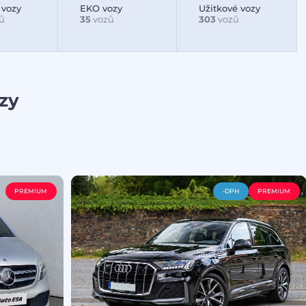
 vozy
EKO vozy
Užitkové vozy
ů
35
vozů
303
vozů
zy
PREMIUM
-DPH
PREMIUM