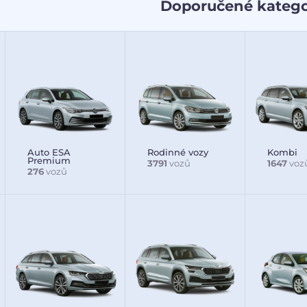
Doporučené katego
Auto ESA
Rodinné vozy
Kombi
Premium
3791
vozů
1647
voz
276
vozů