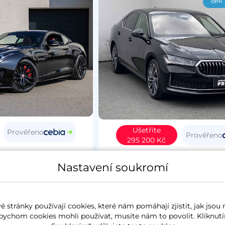
-DPH
Ušetříte
Prověřeno
Prověřeno
295 200 Kč
Type
2015
Škoda Superb IV
20
Nastavení soukromí
4
benzín
37 627 km
L&K
koupeno nové v ČR
2.0 TSi
195 kW
4x4
benzín
6 257 k
 stránky používají cookies, které nám pomáhají zjistit, jak jsou 
panorama
koupeno nové v ČR
zánovn
bychom cookies mohli používat, musíte nám to povolit. Kliknutí