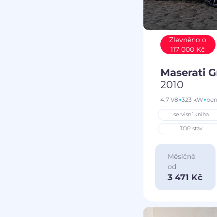
Zlevněno o
117 000 Kč
Maserati 
2010
4.7 V8
323 kW
ben
servisní kniha
TOP stav
Měsíčně
od
3 471 Kč