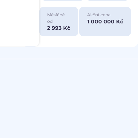
ace
Měsíčně
Akční cena
a
1 000 000 Kč
od
00 Kč
2 993 Kč