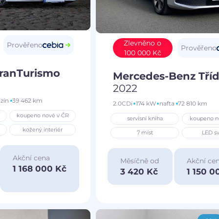
Zlevněno o
Prověřeno
Prověřeno
100 000 Kč
GranTurismo
Mercedes-Benz Tříd
2022
zín
39 462 km
2.0CDi
174 kW
nafta
72 810 km
koupeno nové v ČR
servisní kniha
koupeno n
kožený interiér
7 míst
LED sv
Akční cena
Měsíčně od
Akční ce
1 168 000 Kč
3 420 Kč
1 150 0