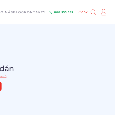
E
O NÁS
BLOG
KONTAKTY
CZ
800 555 555
odán
 vozů