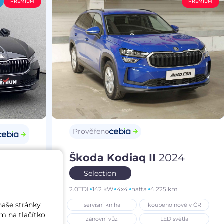
PREMIUM
PREMIUM
Prověřeno
Škoda Kodiaq II
2024
25
Selection
2.0TDI
142 kW
4x4
nafta
4 225 km
m
naše stránky
servisní kniha
koupeno nové v ČR
í vůz
m na tlačítko
zánovní vůz
LED světla