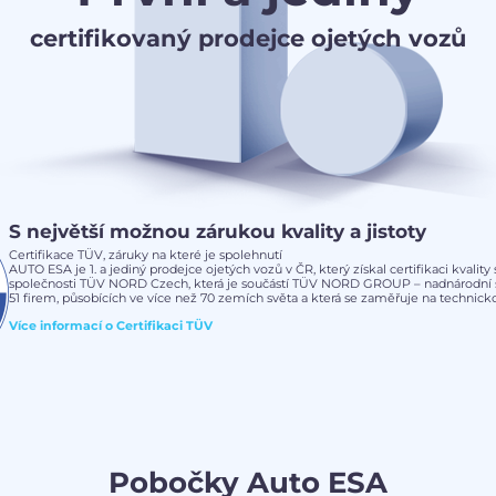
certifikovaný prodejce ojetých vozů
S největší možnou zárukou kvality a jistoty
Certifikace TÜV, záruky na které je spolehnutí
AUTO ESA je 1. a jediný prodejce ojetých vozů v ČR, který získal certifikaci kvalit
společnosti TÜV NORD Czech, která je součástí TÜV NORD GROUP – nadnárodní s
51 firem, působících ve více než 70 zemích světa a která se zaměřuje na technickou
Více informací o
Certifikaci TÜV
Pobočky Auto ESA