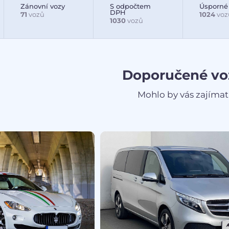
Zánovní vozy
S odpočtem
Úsporné
DPH
71
vozů
1024
voz
1030
vozů
Doporučené vo
Mohlo by vás zajímat