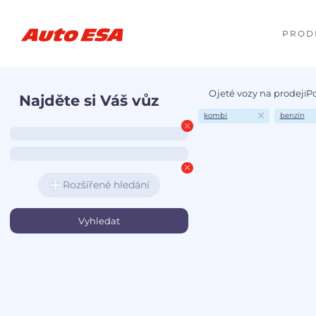
PROD
Ojeté vozy na prodej
P
I
Najděte si Váš vůz
kombi
benzín
Rozšířené hledání