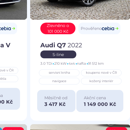
Zlevněno o
Prověřeno
101 000 Kč
a V
Audi Q7
2022
S-line
3.0 TDi
210 kW
4x4
nafta
91 512 km
ové v ČR
servisní kniha
koupeno nové v ČR
ětla
navigace
kožený interiér
na
Měsíčně od
Akční cena
00 Kč
3 417 Kč
1 149 000 Kč