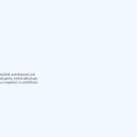
y služeb autobazarů od
kupiny, která sdružuje
 inspekci a certifikaci.