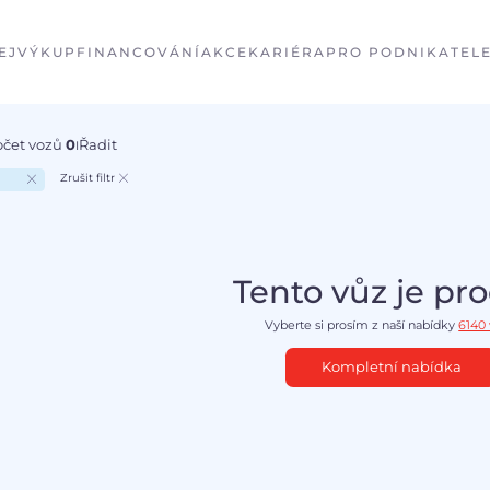
EJ
VÝKUP
FINANCOVÁNÍ
AKCE
KARIÉRA
PRO PODNIKATEL
očet vozů
0
Řadit
I
Zrušit filtr
Tento vůz je pr
Vyberte si prosím z naší nabídky
6140
Kompletní nabídka