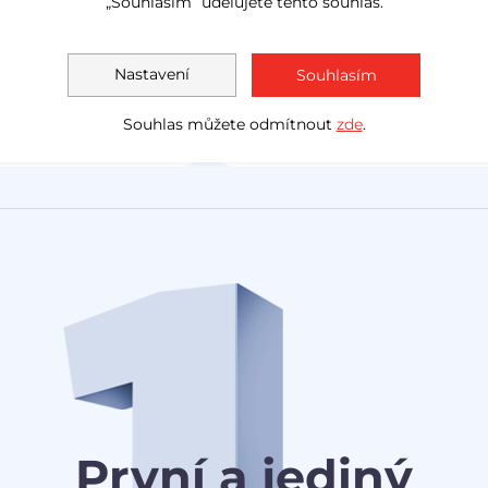
„Souhlasím“ udělujete tento souhlas.
LED světla
navig
Akční cena
1 138 000 Kč
Měsíčně
Akční cen
Nastavení
Souhlasím
1 030 0
od
3 078 Kč
Souhlas můžete odmítnout
zde
.
První a jediný