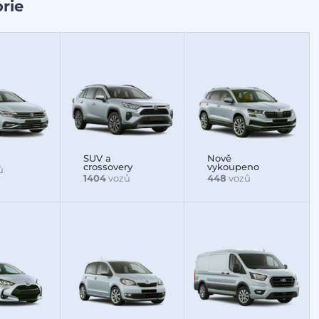
rie
SUV a
Nově
crossovery
vykoupeno
ů
1404
vozů
448
vozů