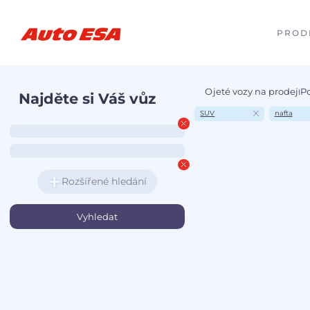
PROD
Ojeté vozy na prodej
P
I
Najděte si Váš vůz
SUV
nafta
Rozšířené hledání