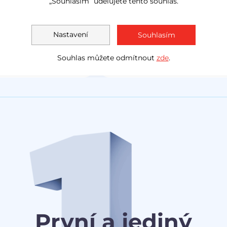
„Souhlasím“ udělujete tento souhlas.
LED světla
navig
Akční cena
1 138 000 Kč
Měsíčně
Akční cen
Nastavení
Souhlasím
1 030 0
od
3 078 Kč
Souhlas můžete odmítnout
zde
.
První a jediný