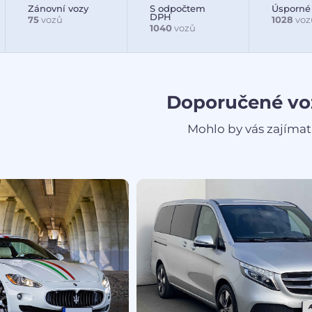
Zánovní vozy
S odpočtem
Úsporné
DPH
75
vozů
1028
voz
1040
vozů
Doporučené vo
Mohlo by vás zajímat