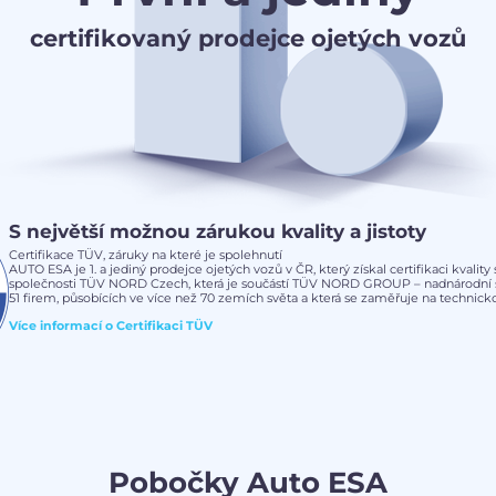
certifikovaný prodejce ojetých vozů
S největší možnou zárukou kvality a jistoty
Certifikace TÜV, záruky na které je spolehnutí
AUTO ESA je 1. a jediný prodejce ojetých vozů v ČR, který získal certifikaci kvalit
společnosti TÜV NORD Czech, která je součástí TÜV NORD GROUP – nadnárodní s
51 firem, působících ve více než 70 zemích světa a která se zaměřuje na technickou
Více informací o
Certifikaci TÜV
Pobočky Auto ESA