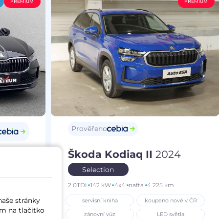
PREMIUM
PREMIUM
Prověřeno
Škoda Kodiaq II
2024
25
Selection
2.0TDI
142 kW
4x4
nafta
4 225 km
m
naše stránky
servisní kniha
koupeno nové v ČR
í vůz
m na tlačítko
zánovní vůz
LED světla