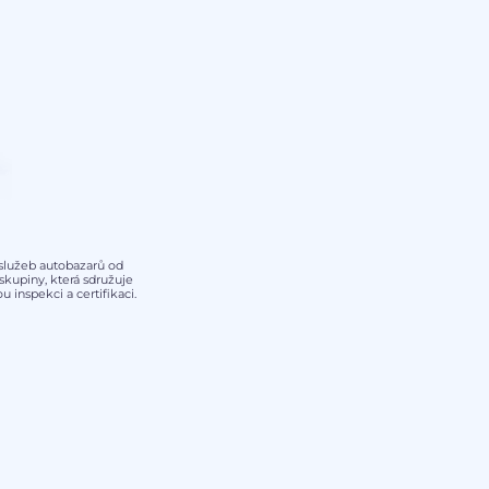
y služeb autobazarů od
kupiny, která sdružuje
 inspekci a certifikaci.