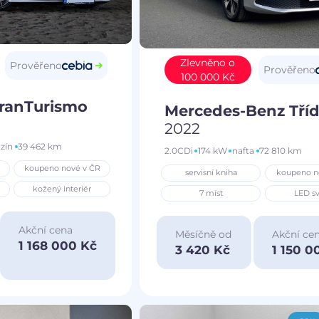
Zlevněno o
Prověřeno
Prověřeno
100 000 Kč
GranTurismo
Mercedes-Benz Tříd
2022
zín
39 462 km
2.0CDi
174 kW
nafta
72 810 km
koupeno nové v ČR
servisní kniha
koupeno n
kožený interiér
7 míst
LED sv
Akční cena
Měsíčně od
Akční ce
1 168 000 Kč
3 420 Kč
1 150 0