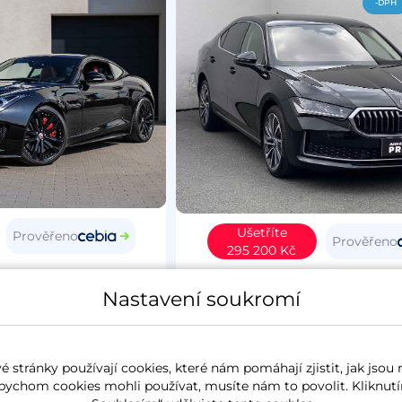
-DPH
Ušetříte
Prověřeno
Prověřeno
295 200 Kč
Type
2015
Škoda Superb IV
20
Nastavení soukromí
4
benzín
37 627 km
L&K
koupeno nové v ČR
2.0 TSi
195 kW
4x4
benzín
6 257 k
 stránky používají cookies, které nám pomáhají zjistit, jak jsou 
panorama
koupeno nové v ČR
zánovn
bychom cookies mohli používat, musíte nám to povolit. Kliknutí