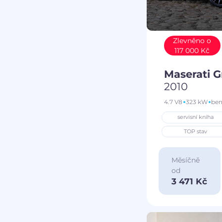
Zlevněno o
117 000 Kč
Maserati 
2010
4.7 V8
323 kW
ben
servisní kniha
TOP stav
Měsíčně
od
3 471 Kč