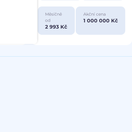
ace
Měsíčně
Akční cena
a
1 000 000 Kč
od
00 Kč
2 993 Kč