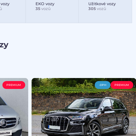
 vozy
EKO vozy
Užitkové vozy
ů
35
vozů
305
vozů
zy
PREMIUM
-DPH
PREMIUM