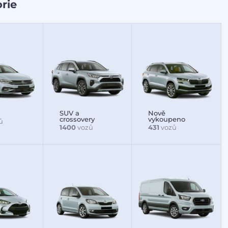
rie
SUV a
Nově
crossovery
vykoupeno
ů
1400
vozů
431
vozů