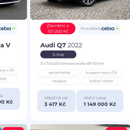
Zlevněno o
Prověřeno
101 000 Kč
a V
Audi Q7
2022
S-line
3.0 TDi
210 kW
4x4
nafta
91 512 km
ové v ČR
servisní kniha
koupeno nové v ČR
ětla
navigace
kožený interiér
na
Měsíčně od
Akční cena
00 Kč
3 417 Kč
1 149 000 Kč