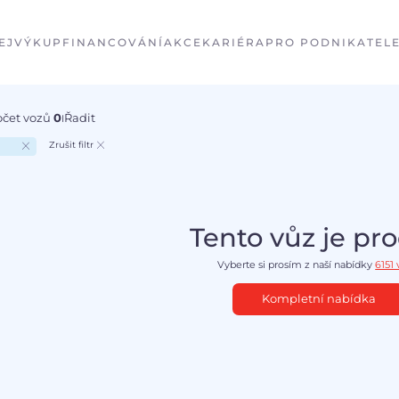
EJ
VÝKUP
FINANCOVÁNÍ
AKCE
KARIÉRA
PRO PODNIKATEL
očet vozů
0
Řadit
I
Zrušit filtr
Tento vůz je pr
Vyberte si prosím z naší nabídky
6151
Kompletní nabídka