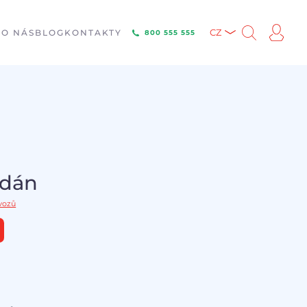
E
O NÁS
BLOG
KONTAKTY
CZ
800 555 555
odán
 vozů