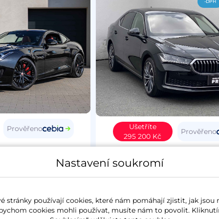
-DPH
Ušetříte
Prověřeno
Prověřeno
295 200 Kč
Type
2015
Škoda Superb IV
20
Nastavení soukromí
4
benzín
37 627 km
L&K
koupeno nové v ČR
2.0 TSi
195 kW
4x4
benzín
6 257 k
 stránky používají cookies, které nám pomáhají zjistit, jak jsou 
panorama
koupeno nové v ČR
zánovn
bychom cookies mohli používat, musíte nám to povolit. Kliknutí