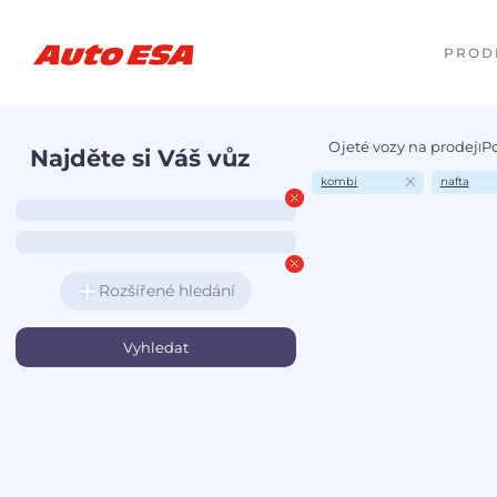
PROD
Ojeté vozy na prodej
P
I
Najděte si Váš vůz
kombi
nafta
Rozšířené hledání