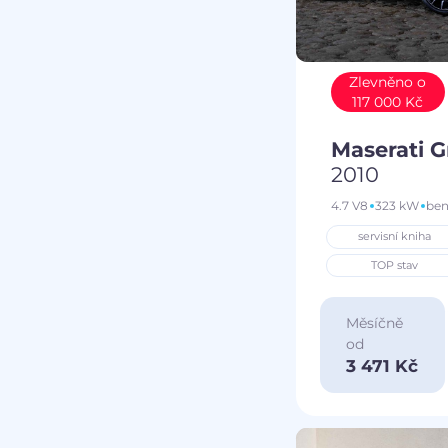
Zlevněno o
117 000 Kč
Maserati 
2010
4.7 V8
323 kW
ben
servisní kniha
TOP stav
Měsíčně
od
3 471 Kč