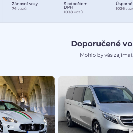
Zánovní vozy
S odpočtem
Úsporné
DPH
74
vozů
1026
voz
1038
vozů
Doporučené vo
Mohlo by vás zajímat