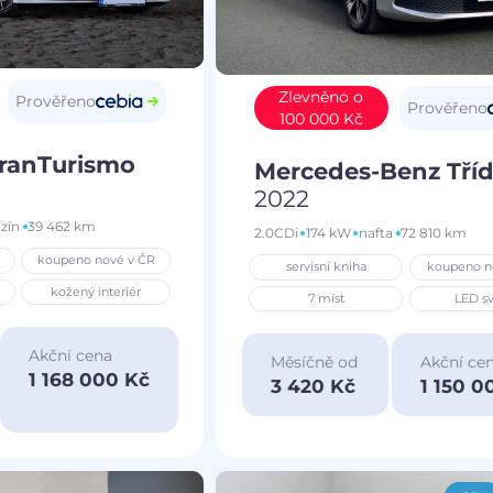
Zlevněno o
Prověřeno
Prověřeno
100 000 Kč
GranTurismo
Mercedes-Benz Tříd
2022
zín
39 462 km
2.0CDi
174 kW
nafta
72 810 km
koupeno nové v ČR
servisní kniha
koupeno n
kožený interiér
7 míst
LED sv
Akční cena
Měsíčně od
Akční ce
1 168 000 Kč
3 420 Kč
1 150 0