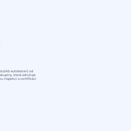
y služeb autobazarů od
kupiny, která sdružuje
 inspekci a certifikaci.