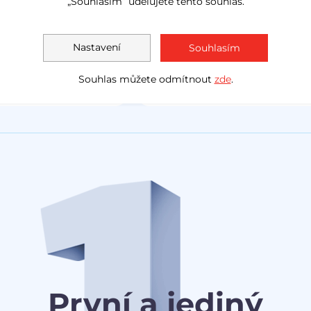
„Souhlasím“ udělujete tento souhlas.
LED světla
navig
Akční cena
1 138 000 Kč
Měsíčně
Akční cen
Nastavení
Souhlasím
1 030 0
od
3 078 Kč
Souhlas můžete odmítnout
zde
.
První a jediný