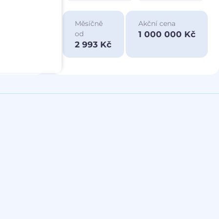
ace
Měsíčně
Akční cena
a
1 000 000 Kč
od
00 Kč
2 993 Kč