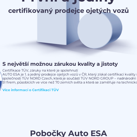
certifikovaný prodejce ojetých vozů
S největší možnou zárukou kvality a jistoty
Certifikace TÜV, záruky na které je spolehnutí
AUTO ESA je 1. a jediný prodejce ojetých vozů v ČR, který získal certifikaci kvalit
společnosti TÜV NORD Czech, která je součástí TÜV NORD GROUP – nadnárodní s
51 firem, působících ve více než 70 zemích světa a která se zaměřuje na technickou
Více informací o
Certifikaci TÜV
Pobočky Auto ESA