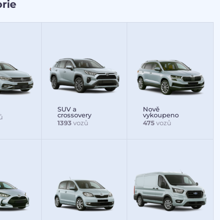
rie
SUV a
Nově
crossovery
vykoupeno
ů
1393
vozů
475
vozů