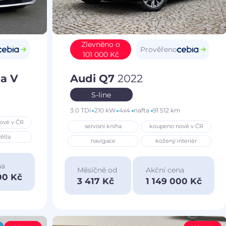
Zlevněno o
Prověřeno
101 000 Kč
a V
Audi Q7
2022
S-line
3.0 TDi
210 kW
4x4
nafta
91 512 km
ové v ČR
servisní kniha
koupeno nové v ČR
ětla
navigace
kožený interiér
na
Měsíčně od
Akční cena
00 Kč
3 417 Kč
1 149 000 Kč