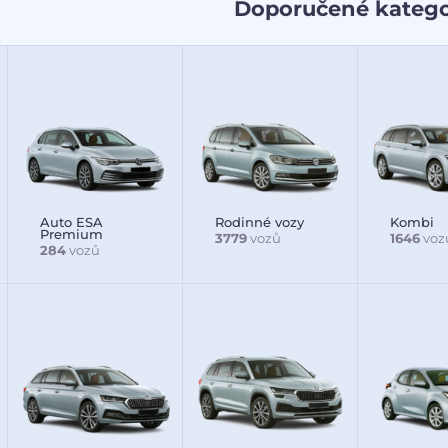
Doporučené katego
Auto ESA
Rodinné vozy
Kombi
Premium
3779
vozů
1646
voz
284
vozů