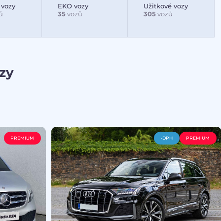
 vozy
EKO vozy
Užitkové vozy
ů
35
vozů
305
vozů
zy
PREMIUM
-DPH
PREMIUM