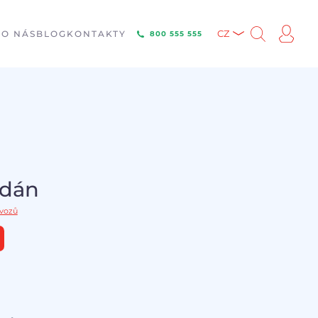
E
O NÁS
BLOG
KONTAKTY
CZ
800 555 555
odán
 vozů