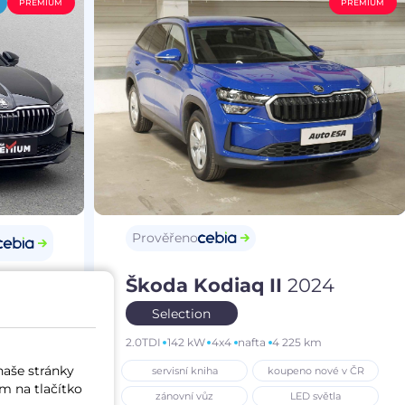
PREMIUM
PREMIUM
Prověřeno
Škoda Kodiaq II
2024
25
Selection
2.0TDI
142 kW
4x4
nafta
4 225 km
m
naše stránky
servisní kniha
koupeno nové v ČR
í vůz
m na tlačítko
zánovní vůz
LED světla