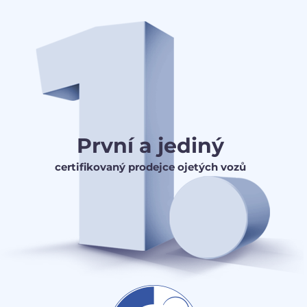
První a jediný
certifikovaný prodejce ojetých vozů