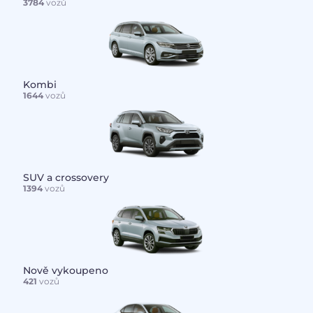
3784
vozů
Kombi
1644
vozů
SUV a crossovery
1394
vozů
Nově vykoupeno
421
vozů