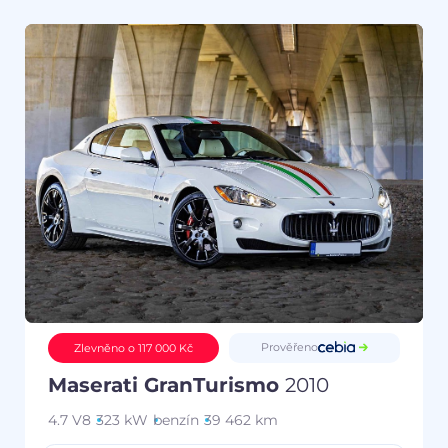
Prověřeno
Zlevněno o 117 000 Kč
Maserati GranTurismo
2010
4.7 V8
323 kW
benzín
39 462 km