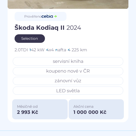
Prověřeno
Škoda Kodiaq II
2024
Selection
2.0TDI
142 kW
4x4
nafta
4 225 km
servisní kniha
koupeno nové v ČR
zánovní vůz
LED světla
Měsíčně od
Akční cena
2 993 Kč
1 000 000 Kč