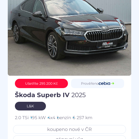
Prověřeno
Ušetříte 295 200 Kč
Škoda Superb IV
2025
L&K
2.0 TSi
195 kW
4x4
benzín
6 257 km
koupeno nové v ČR