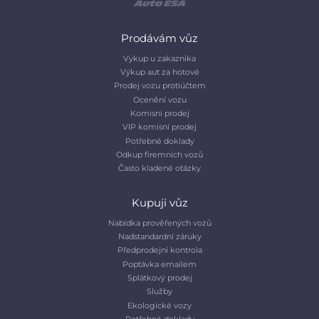
Prodávám vůz
Vykup u zakaznika
Výkup aut za hotové
Prodej vozu protiúčtem
Ocenění vozu
Komisní prodej
VIP komisní prodej
Potřebné doklady
Odkup firemních vozů
Často kladené otázky
Kupuji vůz
Nabídka prověřených vozů
Nadstandardní záruky
Předprodejní kontrola
Poptávka emailem
Splátkový prodej
Služby
Ekologické vozy
Potřebné doklady