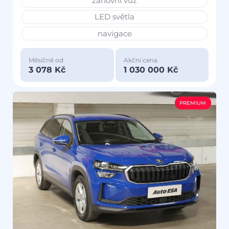
zánovní vůz
LED světla
navigace
Měsíčně od
Akční cena
3 078 Kč
1 030 000 Kč
PREMIUM