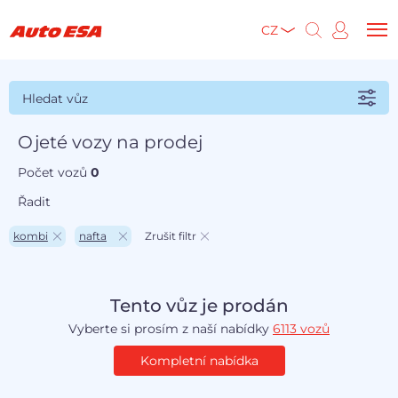
CZ
Hledat vůz
Ojeté vozy na prodej
Počet vozů
0
Řadit
kombi
nafta
Zrušit filtr
Tento vůz je prodán
Vyberte si prosím z naší nabídky
6113 vozů
Kompletní nabídka