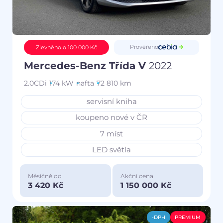
Prověřeno
Zlevněno o 100 000 Kč
Mercedes-Benz Třída V
2022
2.0CDi
174 kW
nafta
72 810 km
servisní kniha
koupeno nové v ČR
7 míst
LED světla
Měsíčně od
Akční cena
3 420 Kč
1 150 000 Kč
-DPH
PREMIUM