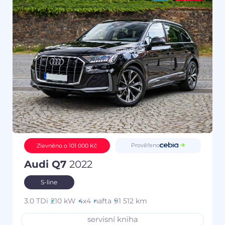
Prověřeno
Zlevněno o 101 000 Kč
Audi Q7
2022
S-line
3.0 TDi
210 kW
4x4
nafta
91 512 km
servisní kniha