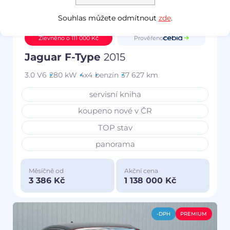
Souhlas můžete odmítnout
zde
.
Prověřeno
Zlevněno o 111 000 Kč
Jaguar F-Type
2015
3.0 V6
280 kW
4x4
benzín
37 627 km
servisní kniha
koupeno nové v ČR
TOP stav
panorama
Měsíčně od
Akční cena
3 386 Kč
1 138 000 Kč
-DPH
PREMIUM