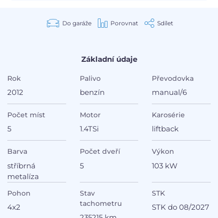
Do garáže
Porovnat
Sdílet
Základní údaje
Rok
Palivo
Převodovka
2012
benzín
manual/6
Počet míst
Motor
Karosérie
5
1.4TSi
liftback
Barva
Počet dveří
Výkon
stříbrná
5
103 kW
metalíza
Pohon
Stav
STK
tachometru
4x2
STK do 08/2027
235215 km