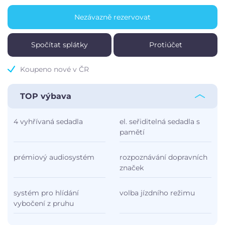
Nezávazně rezervovat
Spočítat splátky
Protiúčet
Koupeno nové v ČR
TOP výbava
4 vyhřívaná sedadla
el. seřiditelná sedadla s
pamětí
prémiový audiosystém
rozpoznávání dopravních
značek
systém pro hlídání
volba jízdního režimu
vybočení z pruhu