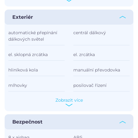
Exteriér
automatické přepínání
centrál dálkový
dálkových světel
el. sklopná zrcátka
el. zrcátka
hliníková kola
manuální převodovka
mlhovky
posilovač řízení
Zobrazit více
Bezpečnost
8 x airbag
ABS