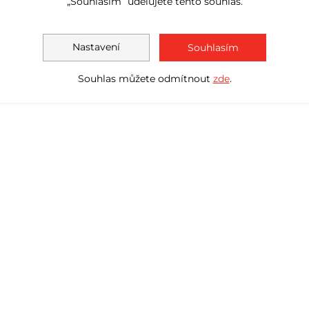
„Souhlasím“ udělujete tento souhlas.
Nastavení
Souhlasím
Souhlas můžete odmítnout
zde
.