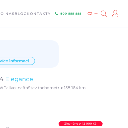
E
O NÁS
BLOG
KONTAKTY
CZ
800 555 555
14
Elegance
kW
Palivo:
nafta
Stav tachometru:
158 164 km
Zlevněno o 42 000 Kč