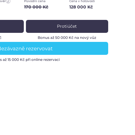
úvěr
Původní cena
Cena v hotovosti
170 000 Kč
128 000 Kč
Protiúčet
č
Bonus až 50 000 Kč na nový vůz
ezávazně rezervovat
s až
15 000 Kč
při online rezervaci