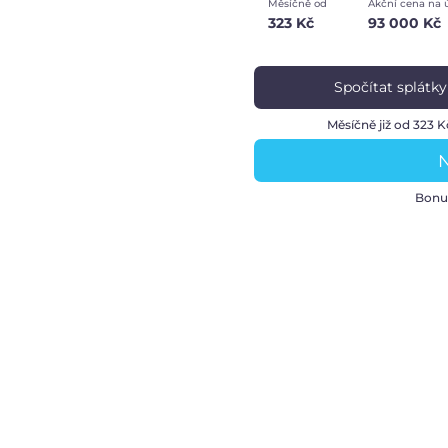
Měsíčně od
Akční cena na 
323 Kč
93 000 Kč
Spočítat splátky
Měsíčně již od 323 K
N
Bonu