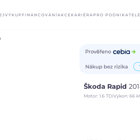
EJ
VÝKUP
FINANCOVÁNÍ
AKCE
KARIÉRA
PRO PODNIKATEL
a
Škoda Rapid
20
Motor:
1.6 TDi
Výkon:
66 