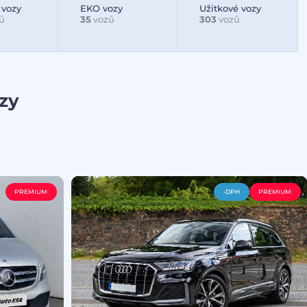
 vozy
EKO vozy
Užitkové vozy
ů
35
vozů
303
vozů
zy
PREMIUM
-DPH
PREMIUM