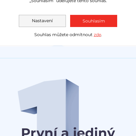
„Souhlasím“ udělujete tento souhlas.
LED světla
navig
Akční cena
1 138 000 Kč
Měsíčně
Akční cen
Nastavení
Souhlasím
1 030 0
od
3 078 Kč
Souhlas můžete odmítnout
zde
.
První a jediný