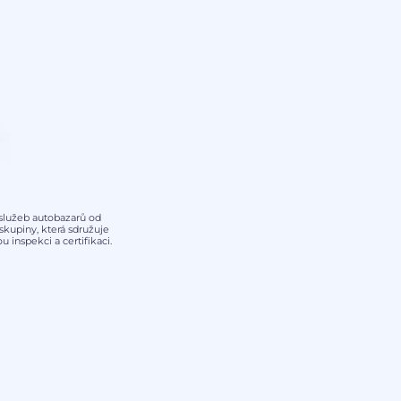
y služeb autobazarů od
kupiny, která sdružuje
 inspekci a certifikaci.