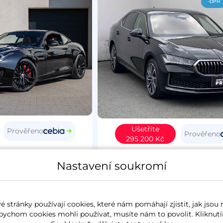
-DPH
Ušetříte
Prověřeno
Prověřeno
295 200 Kč
Type
2015
Škoda Superb IV
20
Nastavení soukromí
4
benzín
37 627 km
L&K
koupeno nové v ČR
2.0 TSi
195 kW
4x4
benzín
6 257 k
 stránky používají cookies, které nám pomáhají zjistit, jak jsou 
panorama
koupeno nové v ČR
zánovn
bychom cookies mohli používat, musíte nám to povolit. Kliknutí