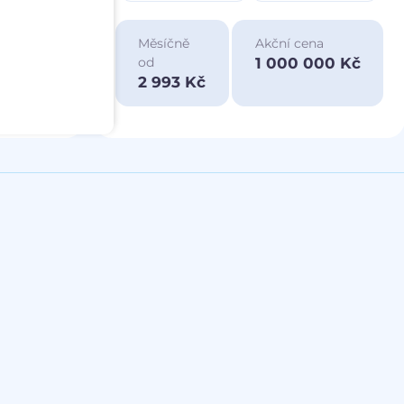
ace
Měsíčně
Akční cena
a
1 000 000 Kč
od
00 Kč
2 993 Kč