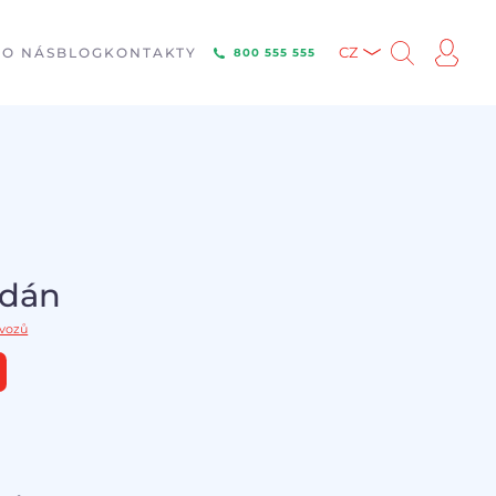
E
O NÁS
BLOG
KONTAKTY
CZ
800 555 555
odán
 vozů