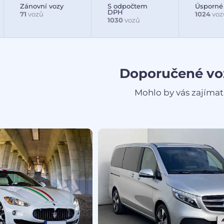
Zánovní vozy
S odpočtem
Úsporné
DPH
71
vozů
1024
voz
1030
vozů
Doporučené vo
Mohlo by vás zajímat