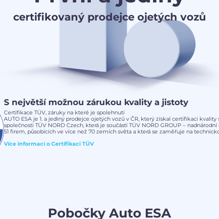
certifikovaný prodejce ojetých vozů
S největší možnou zárukou kvality a jistoty
Certifikace TÜV, záruky na které je spolehnutí
AUTO ESA je 1. a jediný prodejce ojetých vozů v ČR, který získal certifikaci kvalit
společnosti TÜV NORD Czech, která je součástí TÜV NORD GROUP – nadnárodní s
51 firem, působících ve více než 70 zemích světa a která se zaměřuje na technickou
Více informací o
Certifikaci TÜV
Pobočky Auto ESA