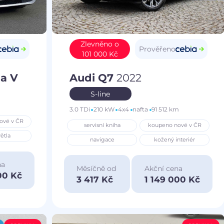
Zlevněno o
Prověřeno
101 000 Kč
a V
Audi Q7
2022
S-line
3.0 TDi
210 kW
4x4
nafta
91 512 km
ové v ČR
servisní kniha
koupeno nové v ČR
ětla
navigace
kožený interiér
na
Měsíčně od
Akční cena
00 Kč
3 417 Kč
1 149 000 Kč