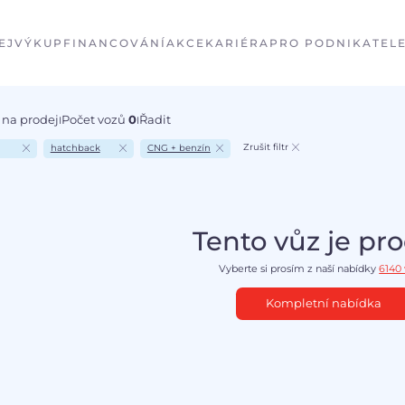
EJ
VÝKUP
FINANCOVÁNÍ
AKCE
KARIÉRA
PRO PODNIKATEL
 na prodej
Počet vozů
0
Řadit
I
I
Zrušit filtr
hatchback
CNG + benzín
Tento vůz je pr
Vyberte si prosím z naší nabídky
6140
Kompletní nabídka