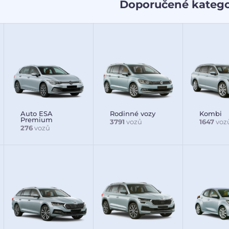
Doporučené katego
Auto ESA
Rodinné vozy
Kombi
Premium
3791
vozů
1647
voz
276
vozů