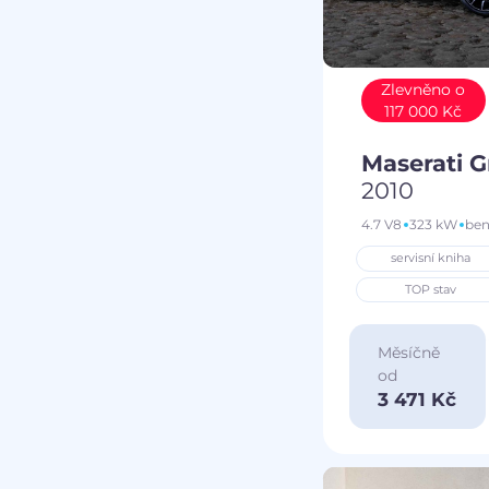
Zlevněno o
117 000 Kč
Maserati 
2010
4.7 V8
323 kW
ben
servisní kniha
TOP stav
Měsíčně
od
3 471 Kč