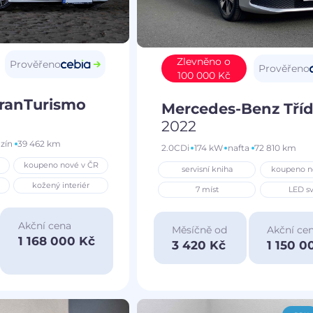
Zlevněno o
Prověřeno
Prověřeno
100 000 Kč
GranTurismo
Mercedes-Benz Tříd
2022
zín
39 462 km
2.0CDi
174 kW
nafta
72 810 km
koupeno nové v ČR
servisní kniha
koupeno n
kožený interiér
7 míst
LED sv
Akční cena
Měsíčně od
Akční ce
1 168 000 Kč
3 420 Kč
1 150 0