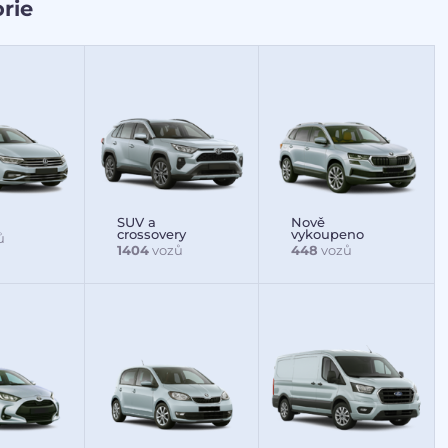
rie
SUV a
Nově
crossovery
vykoupeno
ů
1404
vozů
448
vozů