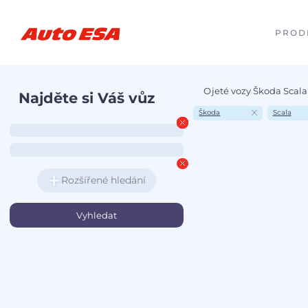
PROD
Ojeté vozy Škoda Scala
Najděte si Váš vůz
Škoda
Scala
Rozšířené hledání