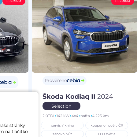
PREMIUM
PREMIUM
Prověřeno
Škoda Kodiaq II
2024
25
Selection
2.0TDI
142 kW
4x4
nafta
4 225 km
m
naše stránky
servisní kniha
koupeno nové v ČR
í vůz
m na tlačítko
zánovní vůz
LED světla