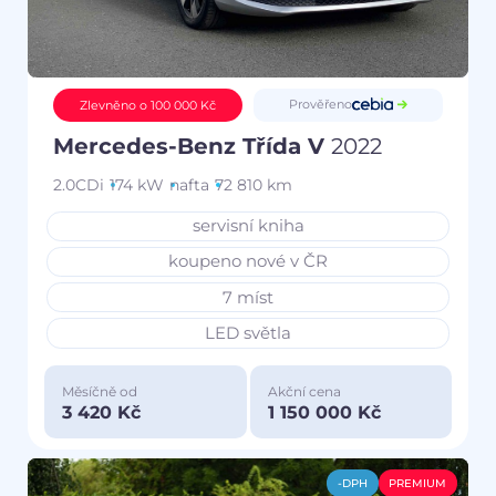
Prověřeno
Zlevněno o 100 000 Kč
Mercedes-Benz Třída V
2022
2.0CDi
174 kW
nafta
72 810 km
servisní kniha
koupeno nové v ČR
7 míst
LED světla
Měsíčně od
Akční cena
3 420 Kč
1 150 000 Kč
-DPH
PREMIUM