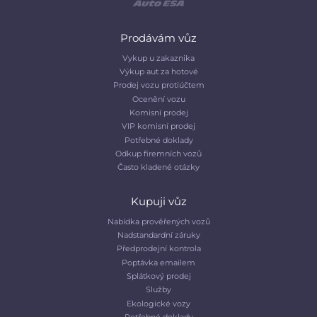
Prodávám vůz
Vykup u zakaznika
Výkup aut za hotové
Prodej vozu protiúčtem
Ocenění vozu
Komisní prodej
VIP komisní prodej
Potřebné doklady
Odkup firemních vozů
Často kladené otázky
Kupuji vůz
Nabídka prověřených vozů
Nadstandardní záruky
Předprodejní kontrola
Poptávka emailem
Splátkový prodej
Služby
Ekologické vozy
Potřebné doklady