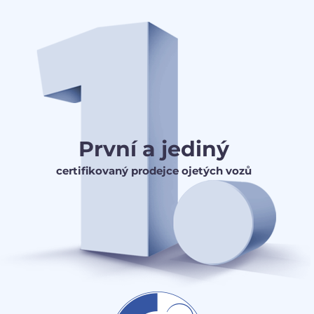
První a jediný
certifikovaný prodejce ojetých vozů