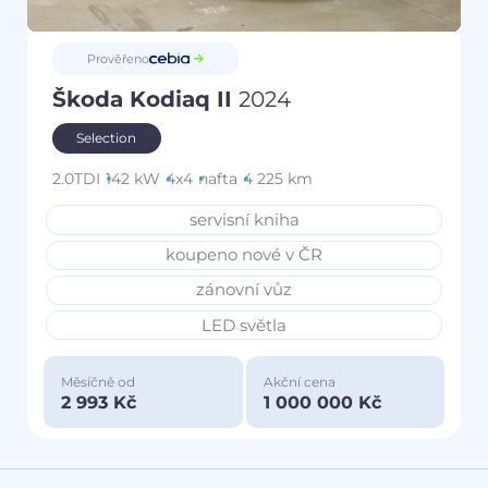
Prověřeno
Škoda Kodiaq II
2024
Selection
2.0TDI
142 kW
4x4
nafta
4 225 km
servisní kniha
koupeno nové v ČR
zánovní vůz
LED světla
Měsíčně od
Akční cena
2 993 Kč
1 000 000 Kč