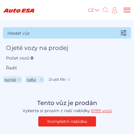
CZ
Hledat vůz
Ojeté vozy na prodej
Počet vozů
0
Řadit
kombi
nafta
Zrušit filtr
Tento vůz je prodán
Vyberte si prosím z naší nabídky
6199 vozů
Kompletní nabídka