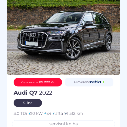
Prověřeno
Zlevněno o 101 000 Kč
Audi Q7
2022
S-line
3.0 TDi
210 kW
4x4
nafta
91 512 km
servisní kniha