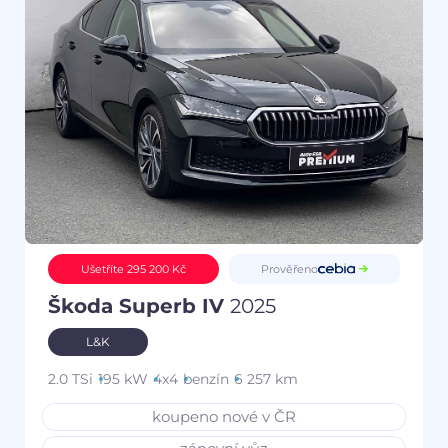
Prověřeno
Ušetříte 295 200 Kč
Škoda Superb IV
2025
L&K
2.0 TSi
195 kW
4x4
benzín
6 257 km
koupeno nové v ČR