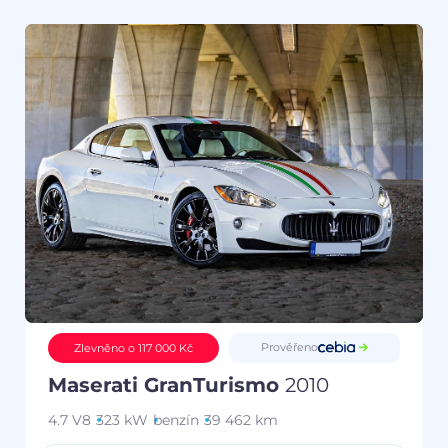
Prověřeno
Zlevněno o 117 000 Kč
Maserati GranTurismo
2010
4.7 V8
323 kW
benzín
39 462 km