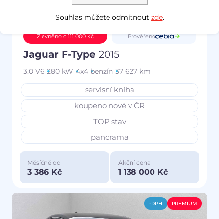
Souhlas můžete odmítnout
zde
.
Prověřeno
Zlevněno o 111 000 Kč
Jaguar F-Type
2015
3.0 V6
280 kW
4x4
benzín
37 627 km
servisní kniha
koupeno nové v ČR
TOP stav
panorama
Měsíčně od
Akční cena
3 386 Kč
1 138 000 Kč
-DPH
PREMIUM