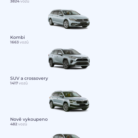
3824
vozů
Kombi
1663
vozů
SUV a crossovery
1417
vozů
Nově vykoupeno
482
vozů