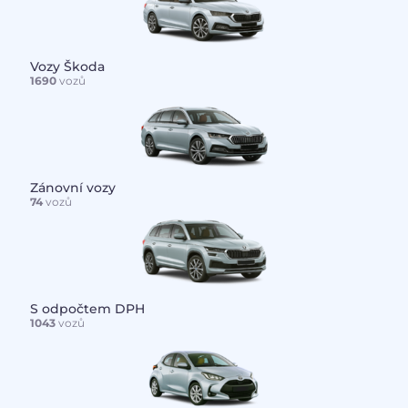
Vozy Škoda
1690
vozů
Zánovní vozy
74
vozů
S odpočtem DPH
1043
vozů