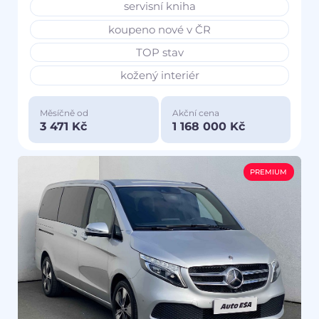
servisní kniha
koupeno nové v ČR
TOP stav
kožený interiér
Měsíčně od
Akční cena
3 471 Kč
1 168 000 Kč
PREMIUM