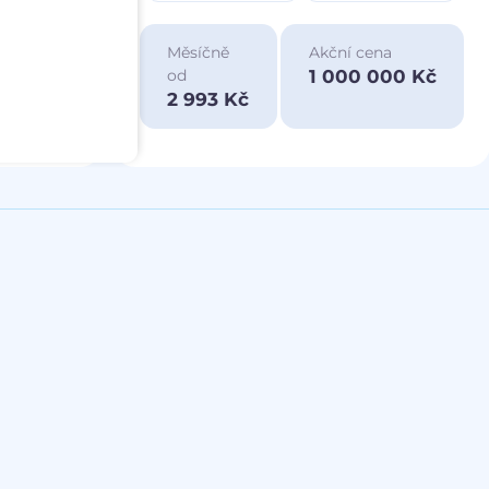
ace
Měsíčně
Akční cena
a
1 000 000 Kč
od
00 Kč
2 993 Kč