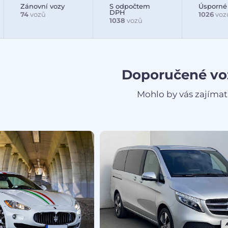
Zánovní vozy
S odpočtem
Úsporné
DPH
74
vozů
1026
voz
1038
vozů
Doporučené vo
Mohlo by vás zajímat