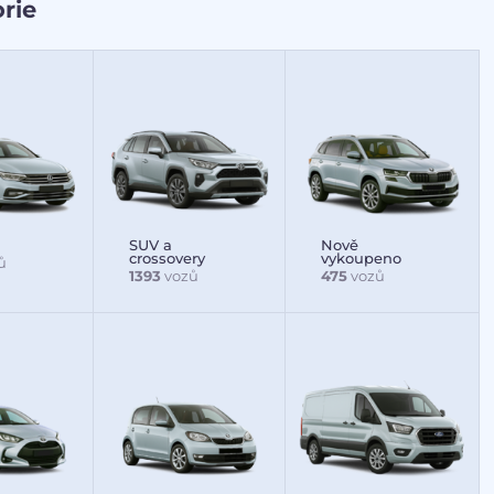
rie
SUV a
Nově
crossovery
vykoupeno
ů
1393
vozů
475
vozů