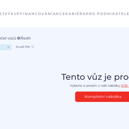
EJ
VÝKUP
FINANCOVÁNÍ
AKCE
KARIÉRA
PRO PODNIKATEL
očet vozů
0
Řadit
I
Zrušit filtr
Tento vůz je pr
Vyberte si prosím z naší nabídky
6136
Kompletní nabídka