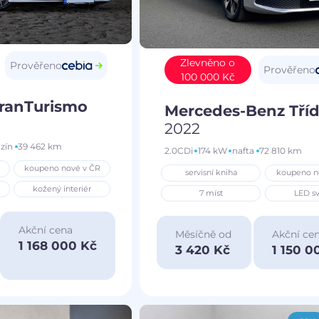
Zlevněno o
Prověřeno
Prověřeno
100 000 Kč
GranTurismo
Mercedes-Benz Tříd
2022
zín
39 462 km
2.0CDi
174 kW
nafta
72 810 km
koupeno nové v ČR
servisní kniha
koupeno n
kožený interiér
7 míst
LED sv
Akční cena
Měsíčně od
Akční ce
1 168 000 Kč
3 420 Kč
1 150 0