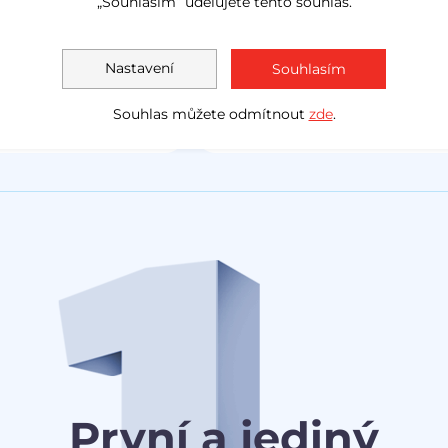
„Souhlasím“ udělujete tento souhlas.
LED světla
navig
Akční cena
1 138 000 Kč
Měsíčně
Akční cen
Nastavení
Souhlasím
1 030 0
od
3 078 Kč
Souhlas můžete odmítnout
zde
.
První a jediný