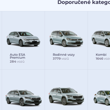
Doporučené katego
Auto ESA
Rodinné vozy
Kombi
Premium
3779
vozů
1646
voz
284
vozů