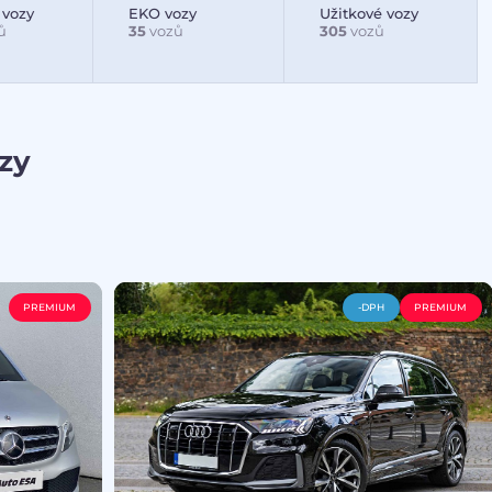
 vozy
EKO vozy
Užitkové vozy
ů
35
vozů
305
vozů
zy
PREMIUM
-DPH
PREMIUM