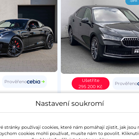
-DPH
Ušetříte
Prověřeno
Prověřeno
295 200 Kč
Type
2015
Škoda Superb IV
20
Nastavení soukromí
4
benzín
37 627 km
L&K
koupeno nové v ČR
2.0 TSi
195 kW
4x4
benzín
6 257 k
 stránky používají cookies, které nám pomáhají zjistit, jak jsou 
panorama
koupeno nové v ČR
zánovn
bychom cookies mohli používat, musíte nám to povolit. Kliknutí