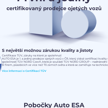
certifikovaný prodejce ojetých vozů
S největší možnou zárukou kvality a jistoty
Certifikace TÜV, záruky na které je spolehnutí
AUTO ESA je 1. a jediný prodejce ojetých vozů v ČR, který získal certifikaci kvalit
společnosti TÜV NORD Czech, která je součástí TÜV NORD GROUP – nadnárodní s
51 firem, působících ve více než 70 zemích světa a která se zaměřuje na technickou
Více informací o
Certifikaci TÜV
Pobočky Auto ESA