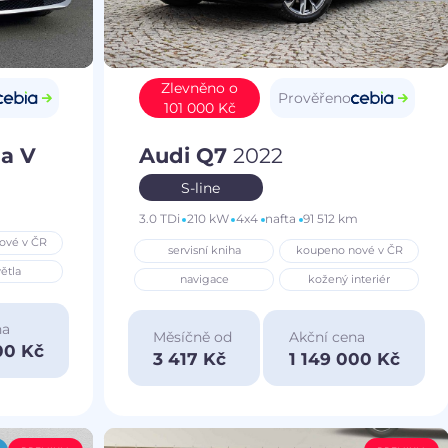
Zlevněno o
Prověřeno
101 000 Kč
a V
Audi Q7
2022
S-line
3.0 TDi
210 kW
4x4
nafta
91 512 km
ové v ČR
servisní kniha
koupeno nové v ČR
ětla
navigace
kožený interiér
na
Měsíčně od
Akční cena
00 Kč
3 417 Kč
1 149 000 Kč