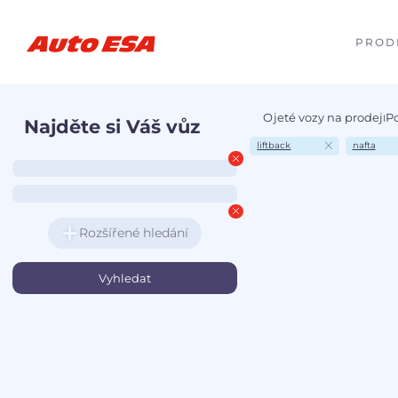
PROD
Ojeté vozy na prodej
P
I
Najděte si Váš vůz
liftback
nafta
Rozšířené hledání