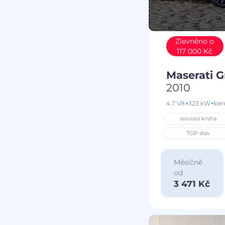
Zlevněno o
117 000 Kč
Maserati 
2010
4.7 V8
323 kW
ben
servisní kniha
TOP stav
Měsíčně
od
3 471 Kč