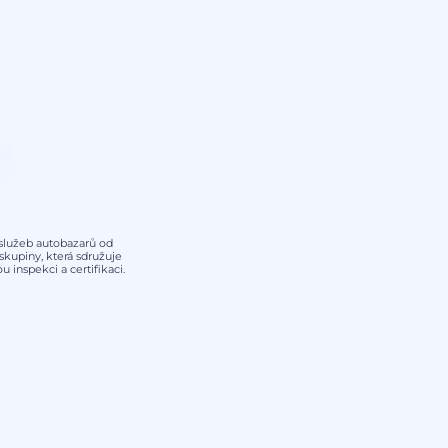
y služeb autobazarů od
kupiny, která sdružuje
 inspekci a certifikaci.