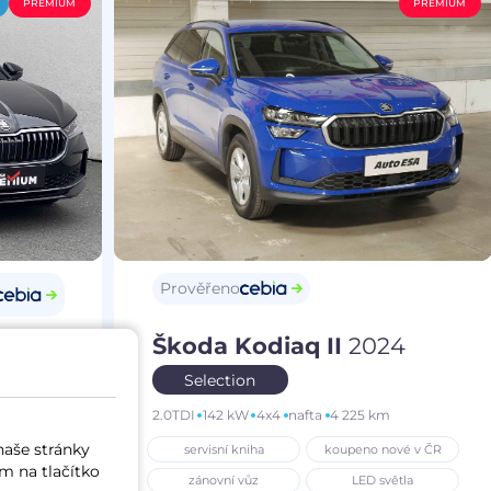
PREMIUM
PREMIUM
Prověřeno
Škoda Kodiaq II
2024
25
Selection
2.0TDI
142 kW
4x4
nafta
4 225 km
m
naše stránky
servisní kniha
koupeno nové v ČR
í vůz
m na tlačítko
zánovní vůz
LED světla