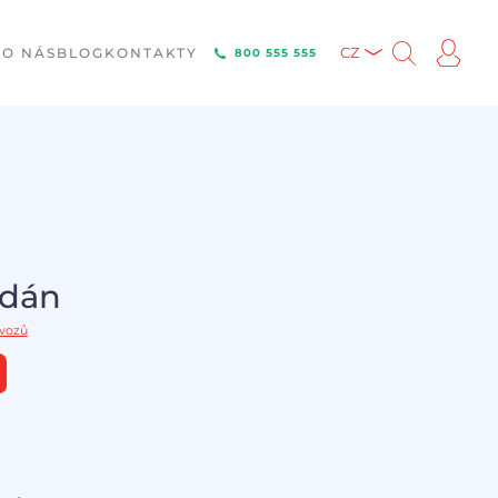
E
O NÁS
BLOG
KONTAKTY
CZ
800 555 555
odán
 vozů