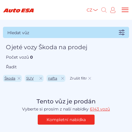
CZ
Hledat vůz
Ojeté vozy Škoda na prodej
Počet vozů
0
Řadit
Škoda
SUV
nafta
Zrušit filtr
Tento vůz je prodán
Vyberte si prosím z naší nabídky
6143 vozů
Kompletní nabídka