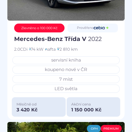
Prověřeno
Zlevněno o 100 000 Kč
Mercedes-Benz Třída V
2022
2.0CDi
174 kW
nafta
72 810 km
servisní kniha
koupeno nové v ČR
7 míst
LED světla
Měsíčně od
Akční cena
3 420 Kč
1 150 000 Kč
-DPH
PREMIUM