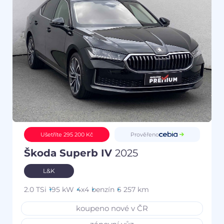
Prověřeno
Ušetříte 295 200 Kč
Škoda Superb IV
2025
L&K
2.0 TSi
195 kW
4x4
benzín
6 257 km
koupeno nové v ČR