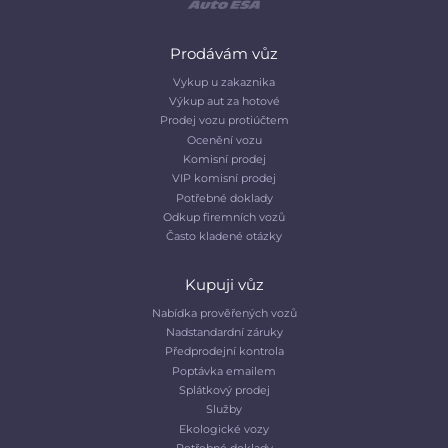
Prodávám vůz
Vykup u zakaznika
Výkup aut za hotové
Prodej vozu protiúčtem
Ocenění vozu
Komisní prodej
VIP komisní prodej
Potřebné doklady
Odkup firemních vozů
Často kladené otázky
Kupuji vůz
Nabídka prověřených vozů
Nadstandardní záruky
Předprodejní kontrola
Poptávka emailem
Splátkový prodej
Služby
Ekologické vozy
Potřebné doklady