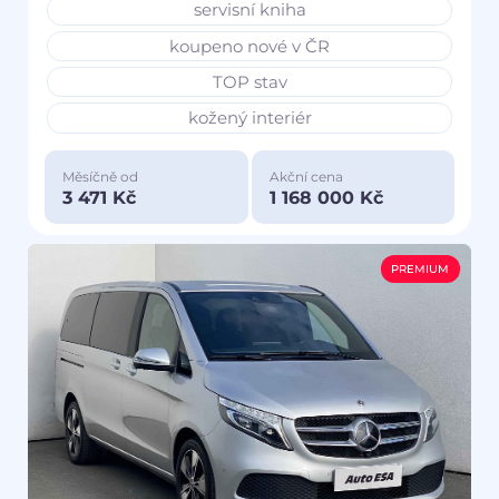
servisní kniha
koupeno nové v ČR
TOP stav
kožený interiér
Měsíčně od
Akční cena
3 471 Kč
1 168 000 Kč
PREMIUM