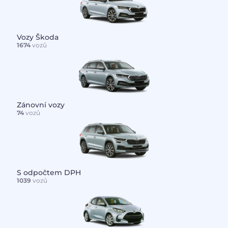
Vozy Škoda
1674
vozů
Zánovní vozy
74
vozů
S odpočtem DPH
1039
vozů