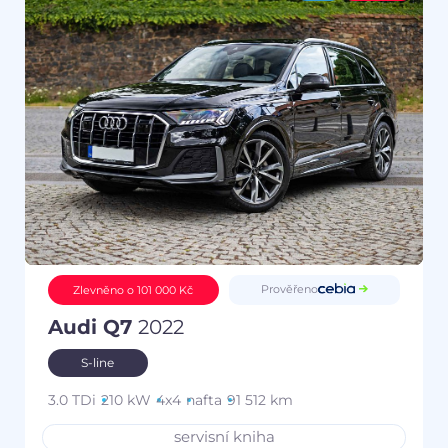
Prověřeno
Zlevněno o 101 000 Kč
Audi Q7
2022
S-line
3.0 TDi
210 kW
4x4
nafta
91 512 km
servisní kniha