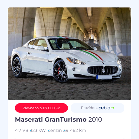
Prověřeno
Zlevněno o 117 000 Kč
Maserati GranTurismo
2010
4.7 V8
323 kW
benzín
39 462 km