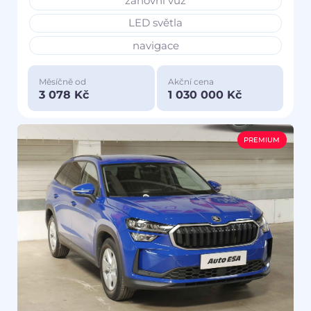
zánovní vůz
LED světla
navigace
Měsíčně od
Akční cena
3 078 Kč
1 030 000 Kč
PREMIUM