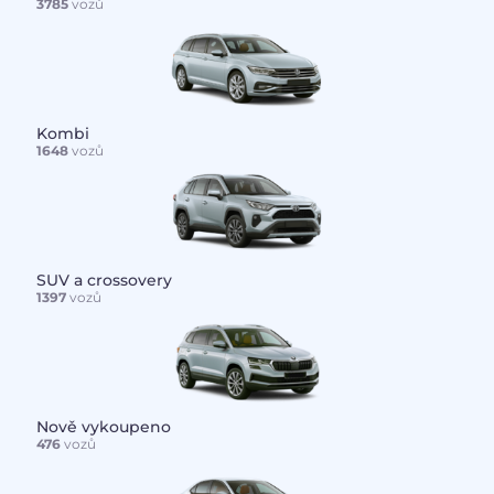
3785
vozů
Kombi
1648
vozů
SUV a crossovery
1397
vozů
Nově vykoupeno
476
vozů