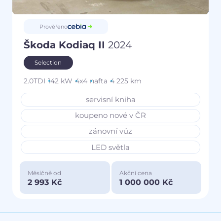
Prověřeno
Škoda Kodiaq II
2024
Selection
2.0TDI
142 kW
4x4
nafta
4 225 km
servisní kniha
koupeno nové v ČR
zánovní vůz
LED světla
Měsíčně od
Akční cena
2 993 Kč
1 000 000 Kč