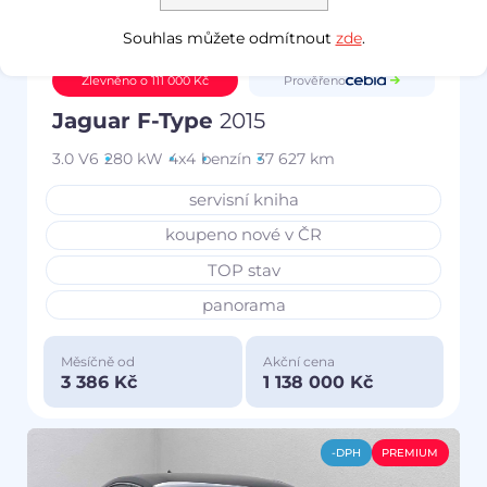
Souhlas můžete odmítnout
zde
.
Prověřeno
Zlevněno o 111 000 Kč
Jaguar F-Type
2015
3.0 V6
280 kW
4x4
benzín
37 627 km
servisní kniha
koupeno nové v ČR
TOP stav
panorama
Měsíčně od
Akční cena
3 386 Kč
1 138 000 Kč
-DPH
PREMIUM