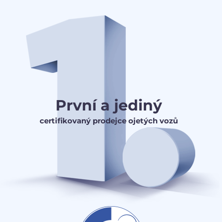
První a jediný
certifikovaný prodejce ojetých vozů